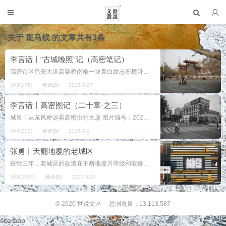
关于
斑马线
的文章共有3条
李言谙丨“古城晚照”记（高密笔记）
高密市区昌安大道高架桥南端一块青白纹志石横卧在路西，厚重并醒目，正面刻大红篆文，字硕如斗： 大禹封国古城 莫言题 交通信号灯设在志石南侧几步，红灯亮起时，车停斑马线以北，车里的人歪头便能读到莫...
阅读(145)
评论(0)
2026-7-27
李言谙丨高密图记（二十章·之三）
城里丨从东风桥远看高密供销大厦 图片编号：20210827T79A4522 坐标：苏州街 摄影：李言谙（阿龙） 拍摄时间：2021年8月27日 注：原图为彩色 立东风桥北侧栏杆，视...
阅读(233)
评论(0)
2026-7-2
张勇丨天翻地覆的老城区
疫情三年，老城区的改造在不断地提升等级和装修档次，以至最近一周的所见所闻，又一次刷新了固有的认知。不学不跟、不去打卡，你可真的要out啦。 首先是上周，忽然发现新开通的胶州路上，出现...
阅读(1560)
评论(0)
2023-3-26
© 2020
世说文丛
总浏览量：13,113,587
sitemap