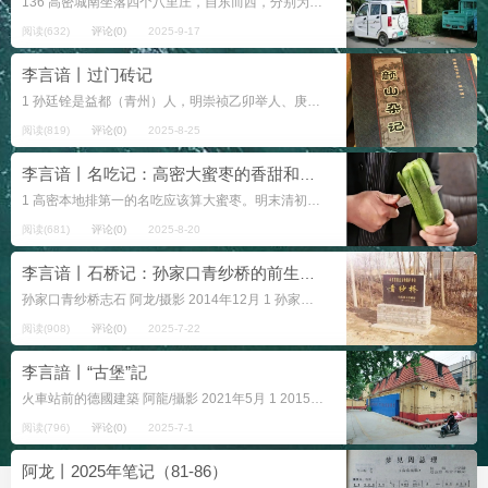
136 高密城南坐落四个八里庄，自东而西，分别为沈家八里、李家八里和张家八里、侯家八里。1979年，从城北五里桥起步，开始往南修建一条大路，最早叫大庆路，1984年改名交通路，现今定名为...
阅读(632)
评论(0)
2025-9-17
李言谙丨过门砖记
1 孙廷铨是益都（青州）人，明崇祯乙卯举人、庚辰进士，后来，他在朝廷做过康熙皇帝的老师，被赐“为帝师者”匾额和龙服黑狐。孙廷铨在博山做过官，博山民间俗称孙阁老，尤以著作《颜山杂记》名。《...
阅读(819)
评论(0)
2025-8-25
李言谙丨名吃记：高密大蜜枣的香甜和堤东萝卜的余味
1 高密本地排第一的名吃应该算大蜜枣。明末清初，由胡姓开设的永和糕点店首创。以后，各家作坊跟着学，自个儿都也钻研，在配料和工艺逐渐完善的过程中，至少在胶东半岛这个范围，开创了好名声，吃服...
阅读(681)
评论(0)
2025-8-20
李言谙丨石桥记：孙家口青纱桥的前生今世（高密笔记）
孙家口青纱桥志石 阿龙/摄影 2014年12月 1 孙家口村北一块志石，正面镌刻： 山东省重点文物保护单位 青纱桥 山东省人民政府 二零一三年十月...
阅读(908)
评论(0)
2025-7-22
李言諳丨“古堡”記
火車站前的德國建築 阿龍/攝影 2021年5月 1 2015年母校高密一中建校70周年，校慶前，我獲准入校拍照——畢業離校30年後第一次回母校看看。“文昌街西569”號...
阅读(796)
评论(0)
2025-7-1
阿龙丨2025年笔记（81-86）