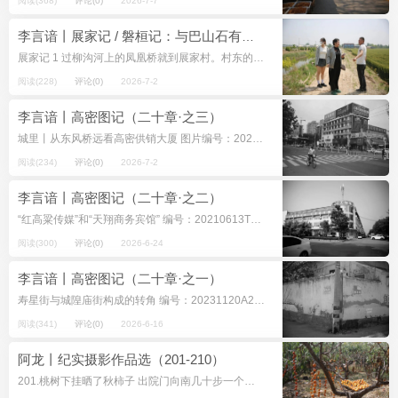
阅读(368)
评论(0)
2026-7-7
李言谙丨展家记 / 磐桓记：与巴山石有关的诸多往事（高密笔记二章）
展家记 1 过柳沟河上的凤凰桥就到展家村。村东的凤凰桥到村西的大牟家镇展家村供销综合服务社大院有一条一公里长二十五米宽的柏油路，是展家村北的主要街道。这条路叫高周路，路南是展家新...
阅读(228)
评论(0)
2026-7-2
李言谙丨高密图记（二十章·之三）
城里丨从东风桥远看高密供销大厦 图片编号：20210827T79A4522 坐标：苏州街 摄影：李言谙（阿龙） 拍摄时间：2021年8月27日 注：原图为彩色 立东风桥北侧栏杆，视...
阅读(234)
评论(0)
2026-7-2
李言谙丨高密图记（二十章·之二）
“红高粱传媒”和“天翔商务宾馆” 编号：20210613T79A2167 坐标：齐鲁纺织城 摄影：李言谙（阿龙） 拍摄时间：2021年6月13日 注：原图为彩色 齐鲁纺织城西南角裙楼4...
阅读(300)
评论(0)
2026-6-24
李言谙丨高密图记（二十章·之一）
寿星街与城隍庙街构成的转角 编号：20231120A2B2 坐标：城里 摄影：李言谙（阿龙） 时间：2023年11月20日 注：原图为彩色 寿星街为南北向，南头接人民大街，北头与城...
阅读(341)
评论(0)
2026-6-16
阿龙丨纪实摄影作品选（201-210）
201.桃树下挂晒了秋柿子 出院门向南几十步一个桃园，深秋的桃树只有叶子，被霜打过，阳光下萎靡不振。树下许多串红柿子，几乎垂地，从精神头上看，有的串早挂晒了些天，因水分散失干瘪，鲜...