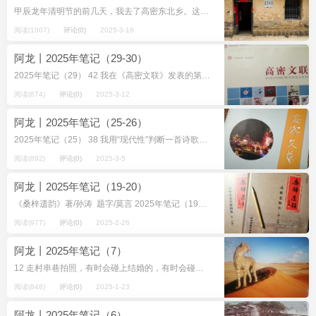
甲辰龙年清明节的前几天，我去了高密东北乡。这样一个富有诗意、吸粉的地名，是1984年莫言写的小说《秋水》中首次见闻的字眼。我这次游学的目的地是“莫言旧居”，大栏乡平安村，一个与胶州、高密、平度三地交界的地方，南行离我母亲...
阅读(1007)
评论(0)
2025-3-16
阿龙丨2025年笔记（29-30）
2025年笔记（29） 42 我在《高密文联》发表的第一篇文章叫《神仙巷》，一篇不到三千字的散文，费了九牛二虎之力弄出来的。后来，2016年，结集出版《发现高密...
阅读(874)
评论(0)
2025-3-12
阿龙丨2025年笔记（25-26）
2025年笔记（25） 38 我用“现代性”判断一首诗歌的好坏。因为“现代性”可以激发我个人的情感穿越时间，突破空间。视频号“艺境星河”提出一个问题让DeepSeek回...
阅读(892)
评论(0)
2025-3-5
阿龙丨2025年笔记（19-20）
《桑梓遗韵》著/孙涛 题字/莫言 2025年笔记（19） 32 孙涛馆长来，送我他著作的两本书：《桑梓遗韵：高密历史实物图集》和《桑梓遗...
阅读(977)
评论(0)
2025-2-26
阿龙丨2025年笔记（7）
12 走村串巷拍照，有时会碰上结婚的，有时会碰上发丧的。喜事可以凑上前，拍几张赶快走开。丧事则不太敢靠近，怕遭嫌弃，从老远处偷拍，在做错事似的，心里总不太光明。 婚丧嫁娶是大事，拍个照为了记录民...
阅读(848)
评论(0)
2025-1-23
阿龙丨2025年笔记（6）