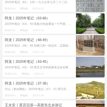
2025年笔记（81） 126 一九七九年七月二十二日，《群众艺术》月刊复刊发行第1期，总第58期，山东省艺术馆出版，《群众艺术》编辑部编辑，编辑部地址设...
阅读(849)
评论(0)
2025-6-25
阿龙丨2025年笔记（63-66）
2025年笔记（63） 93 凤凰大转盘看似一个平面，实际上顶个立交桥使用，按道路方向自动疏流过往车辆。近几年私家车迅速增多，负荷沉重，又添加上红绿灯来分时限流，车辆密集而不...
阅读(876)
评论(0)
2025-5-28
阿龙丨2025年笔记（48-49）
2025年笔记（48） 66 孙家口村一块志石，正面刻字为： 山东省重点文物保护单位 &nb...
阅读(940)
评论(0)
2025-4-16
阿龙丨2025年笔记（43-45）
2025年笔记（43） 59 莫言文学的高密东北乡石桥和现实生活的平安庄石桥即“红高粱桥”互证着彼此的真实，在虚构和非虚构的世界演绎着各自的命运。同...
阅读(1025)
评论(0)
2025-4-9
阿龙丨2025年笔记（37-38）
巴山（来自网络） 2025年笔记（37） 51 明万历王之臣等《诸城县志·山》（卷之二）：“巴山，在县治东北五十里。”又：“白龙山，在县治东北四十...
阅读(939)
评论(0)
2025-3-26
王永安丨莫言旧居—高密东北乡游记