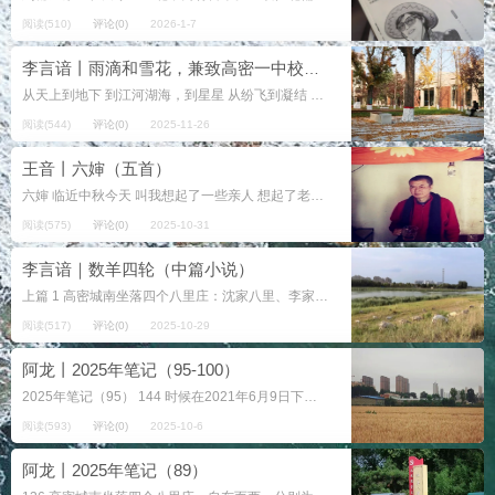
阅读(510)
评论(0)
2026-1-7
李言谙丨雨滴和雪花，兼致高密一中校园缤纷的树叶（外一首）
从天上到地下 到江河湖海，到星星 从纷飞到凝结 到流浪的旷野，到驻足 从第一个问号 到长成树，到每一条清醒的蹊径 从五龙河，从胶河 从潍河，从胶莱河，从北境四...
阅读(544)
评论(0)
2025-11-26
王音丨六婶（五首）
六婶 临近中秋今天 叫我想起了一些亲人 想起了老家的六婶 文革年间遣返回老家 除了亲娘舅家 对我们家最好 的就是六婶了，没有之一 善良淳朴的六婶要饭出身 她文革前嫁给了 高密东北乡头号大地主 王文光的小儿子（我六叔...
阅读(575)
评论(0)
2025-10-31
李言谙｜数羊四轮（中篇小说）
上篇 1 高密城南坐落四个八里庄：沈家八里、李家八里、张家八里和侯家八里。1979年，从城北五里桥起步，开始往南修一条大路，最早叫大庆路，1984年...
阅读(517)
评论(0)
2025-10-29
阿龙丨2025年笔记（95-100）
2025年笔记（95） 144 时候在2021年6月9日下午两点半左右，过了芒种的第四天，再过四天就是端午节。我从两个节的中间沿泥巴小路朝东走，南边是卣坊庄，一个东西...
阅读(593)
评论(0)
2025-10-6
阿龙丨2025年笔记（89）