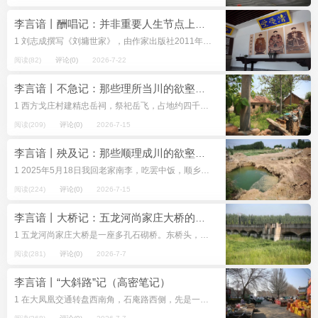
李言谙丨酬唱记：并非重要人生节点上的生活痕迹（高密笔记）
1 刘志成撰写《刘墉世家》，由作家出版社2011年9月出版。他是逄戈庄人，刘墉九世侄孙，生于1929年5月，从柴沟医院退休后开始文学创作。1999年10月，中国文联出版社还出版了他的《刘墉传奇》。 20...
阅读(82)
评论(0)
2026-7-22
李言谙丨不急记：那些理所当川的欲壑（高密笔记）
1 西方戈庄村建精忠岳祠，祭祀岳飞，占地约四千平方米，大殿、门楼和围墙都是琉璃瓦覆顶，金色闪耀。祠后丛林是高密与昌邑的界山笔架山，海拔四十米，都是起伏不定的丘陵地。祠南是村落，新屋和...
阅读(209)
评论(0)
2026-7-15
李言谙丨殃及记：那些顺理成川的欲壑（高密笔记）
1 2025年5月18日我回老家南李，吃罢中饭，顺乡道往南散步消食，仿佛见过世面的样子，整整太阳帽，戴上口罩，摘眼镜拿在手里，想着韩愈诗中的怪字怎么解，王念孙捻胡须的阴阳怪气怎么描述...
阅读(224)
评论(0)
2026-7-15
李言谙丨大桥记：五龙河尚家庄大桥的存与亡（高密笔记）
1 五龙河尚家庄大桥是一座多孔石砌桥。东桥头，不包括横一路、导流沟、南到东郇村的下道，还有三样东西值得记取：护桥房、大柳树和影壁墙。 护桥房位于东桥头横一路北，由一截长二、三十米的泥沙路连着。泥...
阅读(281)
评论(0)
2026-7-7
李言谙丨“大斜路”记（高密笔记）
1 在大凤凰交通转盘西南角，石庵路西侧，先是一米来宽的绿化带，绿化带中间三棵大柳树，树下是瓦房围起来的小院。小院不小。不小的原因是院落按地形围成直角三角形，这边看不到那边，尖头看不到底边。靠石庵路一...