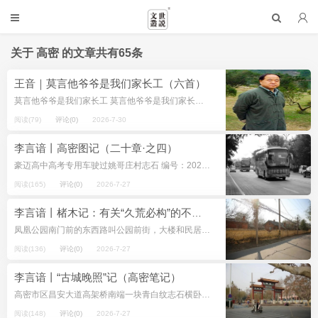
关于
高密
的文章共有65条
王音｜莫言他爷爷是我们家长工（六首）
莫言他爷爷是我们家长工 莫言他爷爷是我们家长工 （解放前） 莫言成名后 老父亲酒后 常提起他们家 他爷爷在高密东北乡， 很有些名声 有一手漂亮的手艺 （木匠） 我父亲和他父亲 小时候一起念书 ...
阅读(79)
评论(0)
2026-7-30
李言谙丨高密图记（二十章·之四）
豪迈高中高考专用车驶过姚哥庄村志石 编号：20260609A19B9 坐标：朝阳街道 摄影：李言谙（阿龙） 摄影时间：2026年6月9日 注：原图为彩色 2026年高密高考设第一中学、第...
阅读(165)
评论(0)
2026-7-27
李言谙丨楮木记：有关“久荒必构”的不完全记录（高密笔记）
凤凰公园南门前的东西路叫公园前街，大楼和民居都排列在街道南侧，以“公园前街X号”命名，例如“公园前街7巷21号”。公园西是高密市气象局，或说高密市气象局紧邻凤凰公园西侧，大门也开在公园前街上，灰色钢结...
阅读(136)
评论(0)
2026-7-27
李言谙丨“古城晚照”记（高密笔记）
高密市区昌安大道高架桥南端一块青白纹志石横卧在路西，厚重并醒目，正面刻大红篆文，字硕如斗： 大禹封国古城 莫言题 交通信号灯设在志石南侧几步，红灯亮起时，车停斑马线以北，车里的人歪头便能读到莫...
阅读(148)
评论(0)
2026-7-27