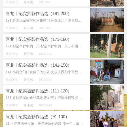
阅读(615)
评论(0)
2026-5-1
阿龙丨纪实摄影作品选（191-200）
191.莳戈庄贴福字的木栅栏门 莳戈庄北不少葡萄园和果园，大都有个栅栏门。一个苹果园用每年修剪的树枝围成高而厚的篱笆，除看护房的红瓦屋顶，从外面基本看不到其他东西。据说园内的苹果树大...
阅读(659)
评论(0)
2026-5-1
阿龙丨纪实摄影作品选（171-180）
171.都是羊群中的一只 都是羊群中的一只，不用比谁更像羊。都是羊群中的一只，不用强调自己不是狼。都是羊群中的一只，不用比谁的死羊眼不好，只有更不好。都是羊群中的一只，不用比谁的不幸...
阅读(440)
评论(0)
2026-4-23
阿龙丨纪实摄影作品选（141-150）
141.小百货门口女孩子的快乐 女孩儿照顾小百货店，没空郊游赏荷摘叶，把就近菜市场的芋头叶弄几片来，顶头上。一小片绿色的天空，一大片愉快的心情。她欢乐无比。另一个女孩儿见有人拍照，扭...
阅读(502)
评论(0)
2026-3-24
阿龙丨纪实摄影作品选（111-120）
111.寻访旧城的蛛丝马迹 旧城无力抵御被拆毁或粉饰的命运，而从旧城中发现可供记忆历史的载体启示后人则是走遍每个角落的价值。南马道、北马道、城隍庙街、劳动巷……抱鼓石、承重檩、...
阅读(583)
评论(0)
2026-3-10
阿龙丨纪实摄影作品选（91-100）
91.十年前燕子出嫁，表弟表妹们合影 那一年，最小的表妹燕子出嫁。大舅二舅家的表弟表妹聚到一起，与新郎新娘合影。大家面朝东，阳光照在每个人喜悦的脸上。2021年距离那一年刚好十周年了...