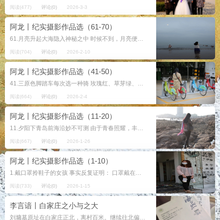
阅读(477)
评论(0)
2026-3-3
阿龙丨纪实摄影作品选（61-70）
61.月亮升起大海隐入神秘之中 时候不到，月亮便缺一块，出来的却比较早。游泳者收拾散落在海边的情绪，回归现实世界，继续从事熟悉的角色。夜晚来临，大海因为记忆让海怪出没...
阅读(704)
评论(0)
2026-2-10
阿龙丨纪实摄影作品选（41-50）
41.三原色脚踏车每次选一种骑 玫瑰红、草芽绿、天空蓝，都好看。一分犹疑、一点索思、一次择选，都正常。一个漫长的人生旅途，都要走。脚踪佳美者，一路良人伴，都如此。 2...
阅读(664)
评论(0)
2026-2-4
阿龙丨纪实摄影作品选（11-20）
11.夕阳下青岛前海沿妙不可测 由于青春照耀，丰润不是臃肿，苗条并非枯干，缓慢也似轻盈，平静富含激情……此之类不常伴人生，且随年岁添加而反转。衰老乃生命的秘术，因为不可躲避发人深思，也因生...
阅读(667)
评论(0)
2026-1-26
阿龙丨纪实摄影作品选（1-10）
1.戴口罩拎鞋子的女孩 事实反复证明： 口罩戴在脸上比鞋子穿到手上复杂得多。 下午 2021年4月17日 邵武市街拍于新建路 来自 李言谙的笔记本 2021.4.1...
阅读(733)
评论(0)
2026-1-15
李言谙丨白家庄之小与之大
刘墉墓原址在白家庄正北，离村百米。继续往北偏西不足四里狼埠岭上，是顷王冢和山阴冢，都为汉墓。若冬日萧条，无树叶等障碍物遮挡，在三十五米高的顷王冢往西可瞰刘墉老家逄戈庄、西南方潍河东岸的古石泉城和巴山、东南方刘墉墓原址和白...