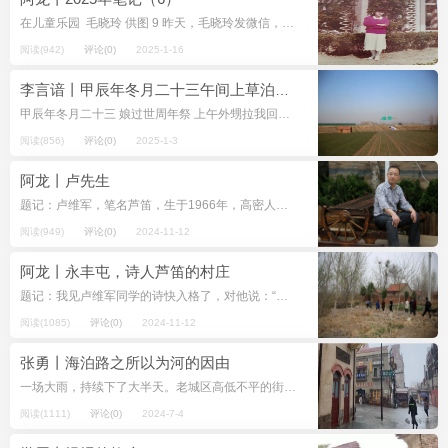
在儿童乐园 毛晓玲 供图 9 昨天，毛晓玲发微信，告诉我过去高密的儿童乐园就是凤凰公园的前身，或者说在儿童乐园的基础上扩建的。她读了我的《2025年笔记（4）》。我意识到笔记中可能有判断上...
阅读(942)
评论(0)
2025-1-16
李言谙丨甲辰年冬月二十三午间上草泊（诗叙事）
甲辰年冬月二十三 娘过世周年祭 上午外甥拉我回南李村 片刻功夫，纸扎化成青烟 金条、金锭、高楼、别墅和高头大马 化成青烟。母亲 不再朝屋顶的青烟张望 也没有在竹纸的青烟里向外张望 那生...
阅读(856)
评论(0)
2025-1-3
阿龙丨卢先生
题记：卢维军，笔名芦笛，生于1966年，高密人，高密作协会员。爱好古典文学，研《周易》挈为经世致用之学，喜而习古及近体，直追乾嘉时期“高密诗派”淡远风骨。不幸于2024年9月15 日晚八时四十分因病离...
阅读(949)
评论(0)
2024-11-12
阿龙丨永丰屯，诗人芦笛的村庄
题记：我见卢维军同学的诗快入格了，对他说：“叫芦笛吧。”卢维军抬头，眨眼，说：“可以。”他为很多人起过无数名字，我随口一说，不认为他会当回事。以后，我见他写下的诗都用“芦笛”了。 2018年4月3日...
阅读(1085)
评论(0)
2024-11-12
张勇丨海泊路之所以为河的因由
一场大雨，持续下了大半天。老城区高低不平的街道，顿时成了雨水汇流的条条小河。走过四方路的拐角，忽然发觉不知何时挂上了大茅房的牌匾。抬眼一望，还有“阿婆裁缝”的广告。 阿婆裁缝的招牌，出现在博山路西侧的...
阅读(1111)
评论(0)
2024-7-4