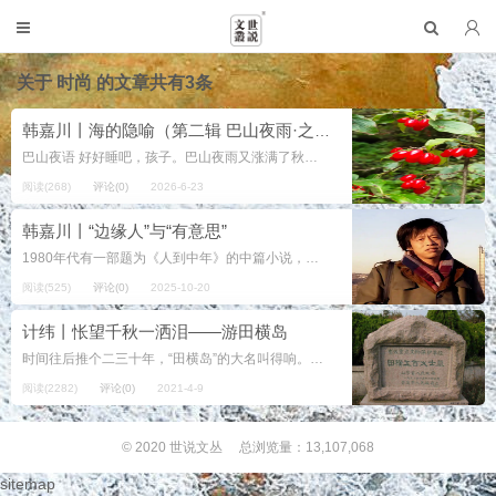
关于
时尚
的文章共有3条
韩嘉川丨海的隐喻（第二辑 巴山夜雨·之一）
巴山夜语 好好睡吧，孩子。巴山夜雨又涨满了秋天的池塘。 道路与桥梁亦如松动的牙齿，已咬不住旧时光； 老树的根须也抓不住山体的流向。 而昏黄的灯晕，把妈妈的影子往事一样推到墙上， 然后摇曳着雨丝的窗帘儿，...
阅读(268)
评论(0)
2026-6-23
韩嘉川丨“边缘人”与“有意思”
1980年代有一部题为《人到中年》的中篇小说，在当时影响挺大，其主要说的是中年人正处于上有老、下有小，在家里扛大梁，同时又是负有责任的社会主要力量，其中有在各自岗位上与环境中的勾心斗角、观念交锋等艰难生存的人生苦衷。小说...
阅读(525)
评论(0)
2025-10-20
计纬丨怅望千秋一洒泪——游田横岛
时间往后推个二三十年，“田横岛”的大名叫得响。那时候中国经济刚开始好转，大家富裕了一点，旅游，以青岛为例，不再满足于前海、汇泉一带，想走得更远些，但出市、出省，又不很容易，于是崂山啊，田横岛啊，备受青睐。无论公家组织活动...
阅读(2282)
评论(0)
2021-4-9
© 2020
世说文丛
总浏览量：13,107,068
sitemap