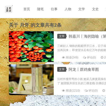
首页
随笔
往事
人物
文学
文史
关于
月牙
的文章共有2条
韩嘉川丨海的隐喻（第
文学
三峡好人 钢铁的船艏劈开江水，日子
没再回来； 即便望夫石有亿万年的能耐。
阅读(249)
评论(0)
2
阿龙丨群鸡食草图
文学
沿村外瘦而弯的小路 她采几捧麦蒿揣在
了 她望眼并排生长的三棵老槐 仿佛叹息
阅读(1210)
评论(0)