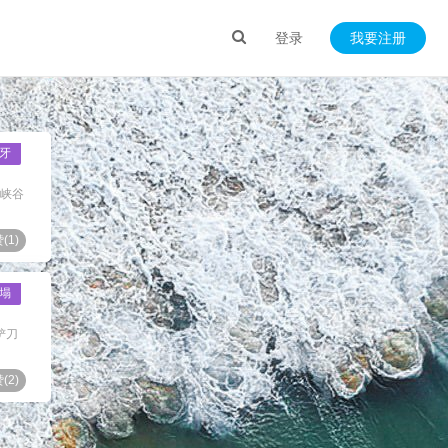
登录
我要注册
牙
出峡谷
(
1
)
塌
铲刀
(
2
)