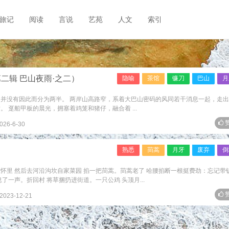
旅记
阅读
言说
艺苑
人文
索引
二辑 巴山夜雨·之二）
隐喻
茶馆
镰刀
巴山
月
却并没有因此而分为两半。 两岸山高路窄，系着大巴山密码的风同若干消息一起，走
 趸船甲板的晨光，拥塞着鸡笼和猪仔，融合着 ...
赞
026-6-30
熟悉
茼蒿
月牙
废弃
倒
怀里 然后去河沿沟坎自家菜园 掐一把茼蒿。茼蒿老了 哈腰掐断一根挺费劲：忘记带
了一声。折回村 将草捆扔进街道。一只公鸡 头顶月...
赞
2023-12-21