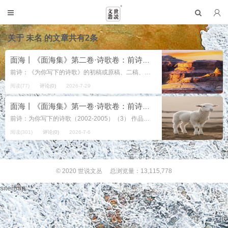
关于
未名
的文章共有2条
面海丨《面海集》第二卷·诗歌卷：前诗：《为你写下的诗歌》的初稿或原稿、二稿、三稿、四稿、五稿（2002-2005）（5）
前诗：《为你写下的诗歌》的初稿或原稿、二稿、三稿、四稿、五稿（2002-2005）（5） 作品30号：未名之鸟 转瞬即逝（初稿或原稿） 你黑色嘴巴清清楚楚 未名之鸟 身体却有天鹅般雪白 雪亮 寒...
阅读(77)
评论(0)
2026-7-29
面海丨《面海集》第一卷·诗歌卷：前诗：为你写下的诗歌（2002-2005）（3）
前诗：为你写下的诗歌（2002-2005）（3） 作品29号：李煜《捣练子》 1 深院静 小庭空 断续寒砧断续风 无奈夜长人不寐 数声和月到帘栊 2 今夜你在哪里独眠 你也是否...
阅读(301)
评论(0)
2026-7-6
© 2020
世说文丛
总浏览量：13,115,778
sitemap