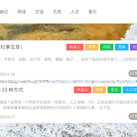
旅记
阅读
言说
艺苑
人文
索引
微纪事五章）
机器人
风景
鸡汤
宠物
纪
车、手推车、轮船、自行车、椅轿、骡筐、軕子……如何？电动车就不提了，上街得交
赞
026-5-26
13 种方式
机器人
媒体
生活
人工智
域？这里有一个列表可以给你一些想法。 人工智能 （AI） 正在以我们可能没有注
设备和服务都在以这样或那样的方式利用人工智能的力量。 以下是...
赞
025-8-27