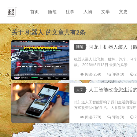
首页
随笔
往事
人物
文学
文史
关于
机器人
的文章共有2条
阿龙丨机器人装人（
随笔
机器人装人 比飞机、艋舺、汽车、马
款。 2026年5月13日 最美的风景 ...
阅读(259)
评论(0)
2
人工智能改变您生活的 
人文
想知道人工智能影响了我们生活的哪些领
方式改变我们的生活。大多数应用程序、
阅读(779)
评论(0)
2