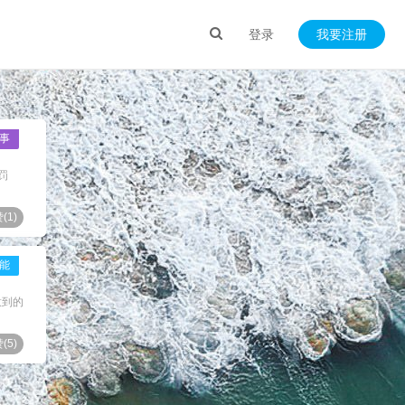
登录
我要注册
事
罚
(
1
)
能
意到的
(
5
)