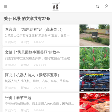
关于
风景
的文章共有27条
李言谙丨 “精忠岳祠”记（高密笔记）
1 笔架山位于西方戈庄村“精忠岳祠”北面。在四十米高的笔架山周围，现有六百余亩岭地，人称“后埠”。后埠的土地并非围绕山体等距离分布，零零散散的，支离破碎的，大都属于贫瘠的砂砾地。岭丘之间...
阅读(142)
评论(0)
2026-8-3
文健丨“风景因故事而美丽”的故事
我去东部市立医院检查身体，遇到“世园会”管基建的领导，他是我同病室的病友。说到“世园会”经营不景气，有荒废的倾向，管基建的领导说：那朵红莲花雕塑你见到了吧？原先我们计划以莲荷作为主题，如“步步莲花”“莲花世界梦具香”“一...
阅读(308)
评论(0)
2026-7-10
阿龙丨机器人装人（微纪事五章）
机器人装人 比飞机、艋舺、汽车、马车、手推车、轮船、自行车、椅轿、骡筐、軕子……如何？电动车就不提了，上街得交罚款。 2026年5月13日 最美的风景 ...
阅读(261)
评论(0)
2026-5-26
张勇丨春节三题
春节长假如期结束。原本是周六的休息日，因为调休，日历自动标注了一个“班”字。 从春节名称的对外传播来看，今年特别强调的用词是“中国新年”的对应翻译，而不是口口相传的“农历新年”或“旧历新年”。对于与世界有联系的人群，这...
阅读(546)
评论(0)
2026-3-9