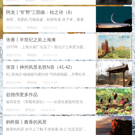
阅读(921)
评论(0)
2024-11-5
阿龙丨“旷野”三部曲：枯之诗（8）
来吧，亲爱的 万物昌盛，枯荣有度 坐下来，看看，听听，闻闻 我们和世界，还有什么没能和解？ 你让我打捞海水，我的口袋，装满白色盐粒 遗漏的蓝，去了远方，如早年的花 船只在海上前行，关于道路，不在我们认为的...
阅读(1065)
评论(0)
2024-9-19
张勇丨半世纪之前上海滩
1975年，上海火柴厂出品了一套以沪上风景为题的火柴。全套五枚的小窄贴，尺寸只有4.2 x 2.5厘米大小。据火花目录显示，这套“上海风景”有颜色不同的五种式样。 提及上海，经典地标是外滩的建筑群。从十...
阅读(1253)
评论(0)
2024-5-24
张宣丨神州风景名胜N首（41-42）
41.浪淘沙·植物园与黄叶村 芍药碧桃园，月季牡丹。 柏松棕榈与银杉，千万奇花异草，繁茂姣妍。 伫立仰西山，黄叶村轩。 ...
阅读(1248)
评论(0)
2024-3-29
赵德伟更多作品
返回首页 《罪都有源头》——从原生家庭到亚当夏娃不是神话，而是一条逻辑链 盐碱地的牧人 信仰的比例 根与果 祂知道 你的荣耀归给谁？ 见证对话四问 古老的废井（灵程路上拣诗） 返回首...
阅读(529)
评论(0)
2024-2-26
蚂蚱眼丨酱香的风景
酱香的风景 岁月上了釉 不意味着 坐上“况且况且”的火车 浓烟冒在车头也喷绘一番好的兆头 我们从没拒绝过 开门见喜 但面对漏光镜子里一个如影相随 且与你默吟的斑点 或许就是从身后又走到身前的 天灾...