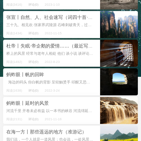
阅读(3416)
评论(0)
2023-1-10
张宣丨自然、人、社会速写（词四十首·之三十九）
三十九、相见欢·张家界武陵源 石峰刺破青天，过三千。 犹独特连绵绝壁重峦。 似仙岛，云缥缈，献奇观。 飞瀑流泉苍柏立巉岩。 注： 武陵源风景名...
阅读(1434)
评论(0)
2022-11-15
杜帝丨失眠·帝企鹅的爱情……（最近写的几首诗）
桥上的风景 经常与老年人相处 他们 谈小说 谈评论 谈诗歌 正襟危坐 有时候念稿 颤颤巍巍 我知道 年轻人也笑我 出来干啥啊 莫道夕阳晚 老牛自奋蹄 是不是 自摸 自慰 我站在桥上 看风景 旁边的人 看...
阅读(1492)
评论(0)
2022-8-23
蚂蚱眼丨帆的回眸
海边的码头 你白帆的背影 呈轻触烫手 叩醒又恐融化的风景 码头破旧 我也破旧 一只阴郁又游弋的海鸥 隔离 变态的风 一袭青衣飘逸的云影 却在花旦的大海 诱燃了一场 炫耀又市侩的回应 &...
阅读(1638)
评论(0)
2022-3-24
蚂蚱眼丨延时的风景
河流千里 开卷未必有益 以一本书的峡谷 河流绵延不了多久 我们指望河下的字符 是拽紧抛锚的石桩 岸边怒斥你找死的 可能是你一生再也无缘回见的面孔 勒马在悬崖 是自己找茬阅读错误的启程 其实人咋呼着所谓底线 混出人模狗样...
阅读(2131)
评论(0)
2021-11-16
在海一方丨那些遥远的地方（准游记）
我们说，一个人就是一道风景；也会说，一处风景就是一种性格。这样的互比，实在是我们心灵的一种联络。我想说说旅行到过的一些地方，因为旅行这一动，也带动了迟滞的心，就有了点感受。这里说“准游记”，意思是我所写的不完全是游记。因...