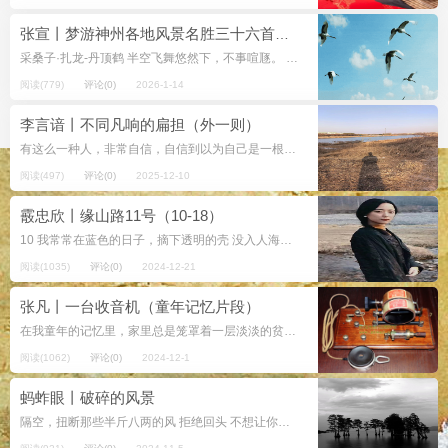
张宣丨梦游神州各地风景名胜三十六首（1）
采桑子·扎龙-丹顶鹤 半空飞舞悠然下，不事喧豗。 仙子白衣。群聚水边觅食窥。 雪中苇子犹飘荡，顾盼君归。 展翅朝西。羽翼翩翩...
阅读(779)
评论(0)
2026-1-14
李言谙丨不同凡响的扁担（外一则）
有这么一种人，非常自信，自信到以为自己是一根扁担，不同凡响的扁担，一头挑着民族，一头挑着自己个，踌躇满志地走在路上，下到水边，神情暧昧地垂下钓竿，等鱼上钩。在等鱼上钩期间，朗诵几句自己的诗作，但绝不放下...
阅读(497)
评论(0)
2025-12-10
霰忠欣丨缘山路11号（10-18）
10 我常常在蓝色的日子，摘下透明的壳 没入人海。 为了图书馆旋转石阶旁那页未翻阅的尼采。 今夜我将开启另一座宝藏 我相信我已经看到它们。你曾目睹的昨日风景 经过我的眼睛走向普莫雍错 一座站满羊群的岛。 那...
阅读(1035)
评论(0)
2024-12-21
张凡丨一台收音机（童年记忆片段）
在我童年的记忆里，家里总是笼罩着一层淡淡的贫困气息。那时候，父亲的工资只有六十多元，但他总是早出晚归，忙碌的身影成了家里最常见的风景。清晨，当第一缕阳光还未穿透薄雾，父亲便已踏上了上班的路途；夜晚，当星辰点缀着夜空...
阅读(1062)
评论(0)
2024-12-1
蚂蚱眼丨破碎的风景
隔空，扭断那些半斤八两的风 拒绝回头 不想让你称重 我藏在眼色和心胸的体重 一张因雨的注射 随即在房顶长出轻浮的彩虹 不顾及重来的雨 焦虑的风 认知对剖 去皮挖籽 刮瓤的嘴...