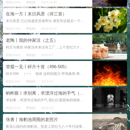
阅读(1494)
评论(0)
2023-12-30
在海一方丨末日风景（诗三首）
末日风景 已让快递把灵魂寄出 便宣布这最后一个黄昏 步伐整齐走向天堂 说那边早有安排 哥儿们尽管放心 为戏仿一己廉价的梦呓 拒绝整个世界和它的来源 青面獠牙的武断 不便咬死哥白尼 却撕碎了...
阅读(1744)
评论(0)
2023-12-27
老陶丨我的仲家洼（之五）
村庄与雍容 仲家洼本来没有工厂，上个世纪六十年代，陆续建起了几家，随着时间，越来越多小规模的、有残疾人的都叫什么什么福利厂，俗称小工厂。 为什么叫福利厂？ 福利不是额外获得吗？ 后来才明白只是个要...
阅读(1444)
评论(0)
2023-5-7
管窥一见丨碎片十首（496-505）
碎片496 （一） 他有 这样的能力 呼风唤雨 将 一个句子 篡改成 他 需要的 风景 （二） 他 沉默了...
阅读(1443)
评论(0)
2023-5-3
蚂蚱眼丨求别离，求漂洋过海的手气（二首）
求别离，求漂洋过海的手气 我们扛着固体的情绪 嚎叫、嚎哭哪些心血已扎进远山的风景 山脊滴血 渗入溪流 已稀释为一淙刺骨的音乐 国籍，疆域 是我们无法转手倒卖的专利 抛一枚硬...
阅读(1515)
评论(0)
2023-3-9
张勇丨海豹池周围的老照片
鲁迅公园内的海豹池，曾是上世纪七八十年代游客的必访之地。它不仅仅是沿途步行的一处风景点，更是城市空间难得的休憩地。几只海豹，在男女老少的期待中登场。它们优雅地翻转肚皮、潜入水底，带给人们无尽的回味和乐趣。 &...