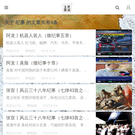
关于
纪事
的文章共有4条
阿龙丨机器人装人（微纪事五章）
机器人装人 比飞机、艋舺、汽车、马车、手推车、轮船、自行车、椅轿、骡筐、軕子……如何？电动车就不提了，上街得交罚款。 2026年5月13日 最美的风景 ...
阅读(268)
评论(0)
2026-5-26
阿龙丨臭脸（微纪事十章）
臭脸 对中国同胞的孩子有爱心吗？腆着个臭脸。 来自李言谙的笔记本 2026年4月7日 阿尔忒弥斯拍下的月球表面像什么？ 阿尔忒弥斯拍下的月球表面像什么...
阅读(445)
评论(0)
2026-5-12
张宣丨风云三十八年纪事（七律43首之·长征和西路军1-4）
遵义转折 突围封锁甚迷茫，秋色沉沉已肃霜。 血战湘江成噩梦，勇夺遵义见夕阳。 左倾瓦解添生气，班底重构弃旧妆。 牵住牛鼻敌阵乱，且托赤水做文章。 奋战围堵 ...
阅读(1275)
评论(0)
2023-8-29
张宣丨风云三十八年纪事（七律43首之·逐鹿中原）
逐鹿中原 蒋桂对掐斗玄黄，巧施招护显高强。 李杨反水齐出战，诸葛力扛怎阻挡？ 阎氏领衔搏有戏，中原逐鹿日无光。 都督各路终明了，击溃中央欠考量。 ...
阅读(1348)
评论(0)
2023-8-23