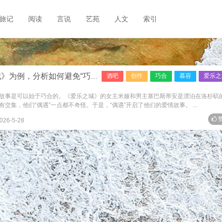
旅记
阅读
言说
艺苑
人文
索引
避免“巧合驱动”（慕容杂谈·创作拾零23）
酒吧
创作
巧合
慕容
爱乐之
故事是可以始于巧合的。《爱乐之城》的女主米娅和男主塞巴斯蒂安是漂泊在洛杉矶
集，他们“偶遇”一点都不奇怪。于是，“偶遇”开启了他们的爱情故事。 ...
赞
026-5-28