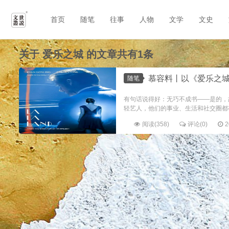
首页
随笔
往事
人物
文学
文史
关于
爱乐之城
的文章共有1条
慕容料丨以《爱乐之城》为例，分析如何
随笔
有句话说得好：无巧不成书——是的，
轻艺人，他们的事业、生活和社交圈都有交
阅读(358)
评论(0)
2