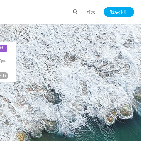
登录
我要注册
城
的年
(
1
)