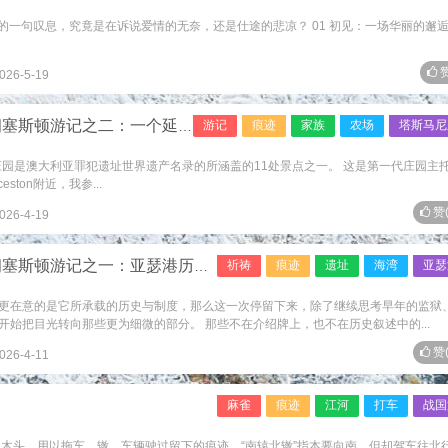
的一句叹息，究竟是在诉说爱情的无奈，还是仕途的悲凉？ 01 初见：一场华丽的邂逅
赞
026-5-19
二：一个延续了八代人的巨大的农场（之一）
游记
痕迹
家族
农场
塔斯马尼
界遗产 沃勒斯庄园是澳大利亚罪犯遗址世界遗产名录的所涵盖的11处景点之一。 这是第一代庄园主
eston附近，我参...
赞
026-4-19
游记之一：亚瑟港历史遗址——细节背后
祈祷
痕迹
遗址
海湾
亚瑟
更在意的是它所承载的历史与制度，那么这一次停留下来，除了继续思考早年的监狱
始把目光转向那些更为细微的部分。 那些不在介绍牌上，也不在历史叙述中的...
赞
026-4-11
麻雀
痕迹
江河
打车
战国
的木头，用以拖车。辙，车辆驶过留下的痕迹。“南辕北辙”指本要向南，但却驾车往北