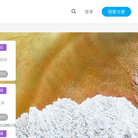
登录
我要注册
品
底朝
(
0
)
逢
赶着
(
2
)
逢