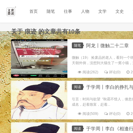
首页
随笔
往事
人物
文学
文史
关于
痕迹
的文章共有10条
阿龙丨微触二十二章
随笔
微触（19） 捡废品的老人，看到一
天朝外倒，没想到大猫生了一窝小猫，这
阅读(262)
评论(0)
2
于学周丨李白的挣扎与东
阅读
引言：时间与欲望 “秋霜不惜人，倏
成名，赶着致富，赶着...
阅读(509)
评论(0)
2
于学周丨李白《相逢行》：
阅读