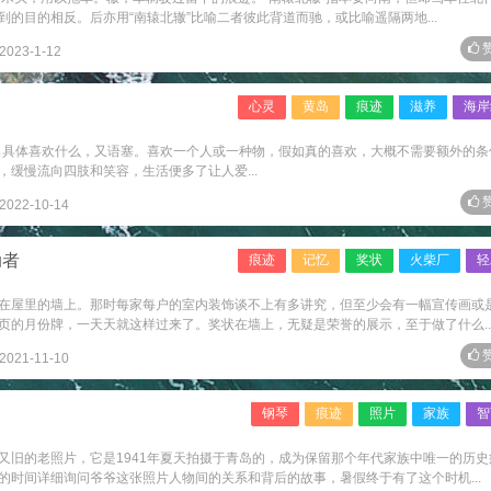
的目的相反。后亦用“南辕北辙”比喻二者彼此背道而驰，或比喻遥隔两地...
赞
2023-1-12
心灵
黄岛
痕迹
滋养
海岸
出具体喜欢什么，又语塞。喜欢一个人或一种物，假如真的喜欢，大概不需要额外的条
缓慢流向四肢和笑容，生活便多了让人爱...
赞
2022-10-14
动者
痕迹
记忆
奖状
火柴厂
轻
在屋里的墙上。那时每家每户的室内装饰谈不上有多讲究，但至少会有一幅宣传画或
页的月份牌，一天天就这样过来了。奖状在墙上，无疑是荣誉的展示，至于做了什么..
赞
2021-11-10
钢琴
痕迹
照片
家族
智
又旧的老照片，它是1941年夏天拍摄于青岛的，成为保留那个年代家族中唯一的历史
的时间详细询问爷爷这张照片人物间的关系和背后的故事，暑假终于有了这个时机...