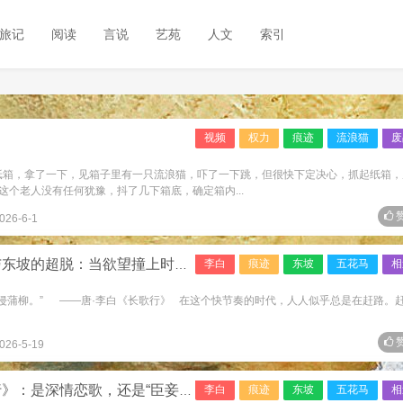
旅记
阅读
言说
艺苑
人文
索引
视频
权力
痕迹
流浪猫
废
个纸箱，拿了一下，见箱子里有一只流浪猫，吓了一下跳，但很快下定决心，抓起纸箱，
个老人没有任何犹豫，抖了几下箱底，确定箱内...
赞
026-6-1
坡的超脱：当欲望撞上时间的铁壁
李白
痕迹
东坡
五花马
相
忽侵蒲柳。” ——唐·李白《长歌行》 在这个快节奏的时代，人人似乎总是在赶路。
赞
026-5-19
是深情恋歌，还是“臣妾”的独白？
李白
痕迹
东坡
五花马
相