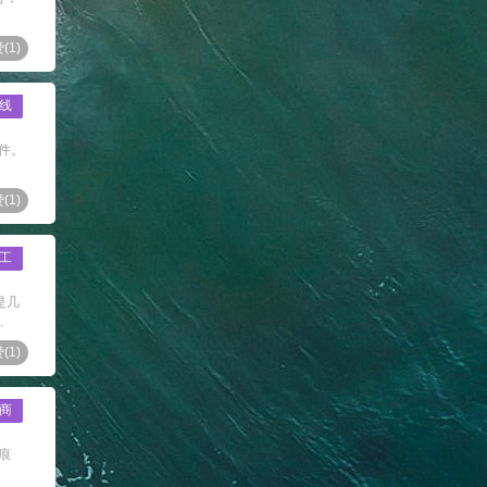
(
1
)
线
件。
(
1
)
工
是几
.
(
1
)
商
痕