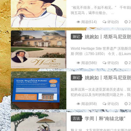
“相见不得亲，不如不相见。” 千年前
骑五花马，谒帝出银台。 ...
阅读(614)
评论(0)
2
姚婉如丨塔斯马尼亚朗塞斯顿游记之
旅记
World Heritage Site 世
斯·阿彻（1790-1850） 今天，在Launc
阅读(586)
评论(0)
2
姚婉如丨塔斯马尼亚朗塞斯顿
旅记
如果说第一次走进亚瑟港历史遗址，我
犯的命运以及当时的制度问题之外，我开
阅读(858)
评论(0)
2
学周丨释“南辕北辙”
言说
释义 辕，大车前部套在牲口左右两边