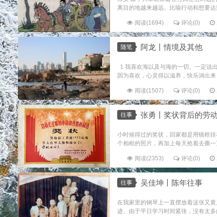
离目的地越来越远。比喻行动和想要达到
阅读(1694)
评论(0)
阿龙丨情境及其他
随笔
1 我喜欢海以及与海的一切。一定说
因为喜欢，心灵得以滋养，快乐淌出来，
阅读(1507)
评论(0)
张勇丨奖状背后的劳
往事
小时候得过的奖状，回家都是用镜框挂
个相框的照片，再加上每天抢着去撕一
阅读(2353)
评论(0)
吴佳坤丨陈年往事
往事
在我家里的钢琴上一直摆放着这张又黄
迹。由于平日学习时间紧张，没有太多