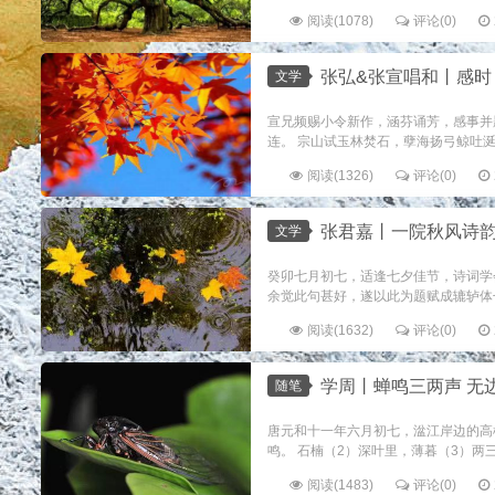
阅读(1078)
评论(0)
张弘&张宣唱和丨感时
文学
宣兄频赐小令新作，涵芬诵芳，感事并题
连。 宗山试玉林焚石，孽海扬弓鲸吐涎。
阅读(1326)
评论(0)
张君嘉丨一院秋风诗
文学
癸卯七月初七，适逢七夕佳节，诗词学
余觉此句甚好，遂以此为题赋成辘轳体七
阅读(1632)
评论(0)
学周丨蝉鸣三两声 无
随笔
唐元和十一年六月初七，湓江岸边的高
鸣。 石楠（2）深叶里，薄暮（3）两三
阅读(1483)
评论(0)