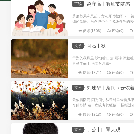
赵守高丨教师节随感
言说
萧萧秋风今又起，黄花开时教师节。 
诚的贺语。当然也少不了各级领导的关怀
阅读(1506)
评论(0)
阿杰丨秋
文学
干烈的秋风里 跃动着 白云 雨神 躲避着
更多作品 世说文丛总索引
阅读(1871)
评论(0)
刘建华丨茶间（云依
文学
云依着阴云 阳光偶尔从云缝里偷看几眼
名的抒情 在一次疫毒的驱使下 招摇过市 
阅读(1813)
评论(0)
宇公丨口罩大观
文学