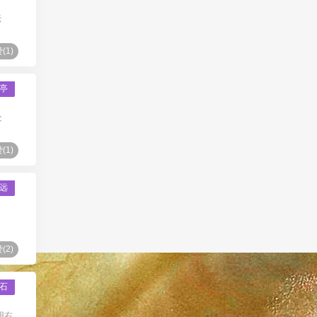
云
(
1
)
亭
处
(
1
)
远
(
2
)
石
用右