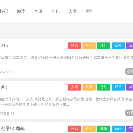
旅记
阅读
言说
艺苑
人文
索引
21）
秋风
月光
丹灶
秋虫
爆
的爆破音 322 古寺。遗失了晚钟 一阵秋风 喊醒打瞌睡的秋虫 323 谁画下的漏洞 盛装
赞
26-7-29
四首）
夕阳
秋风
苍茫
野草
榕
也能吹落夕阳。一束光 就要藏起来，躲进摇摇欲坠的甜 老榕，收纳太多风言风语 半亩
一粒粒紫色或者透明的心事 稍微安静下来...
赞
026-5-27
屯垦50周年
秋风
牧马
城阳
秋雨
屯