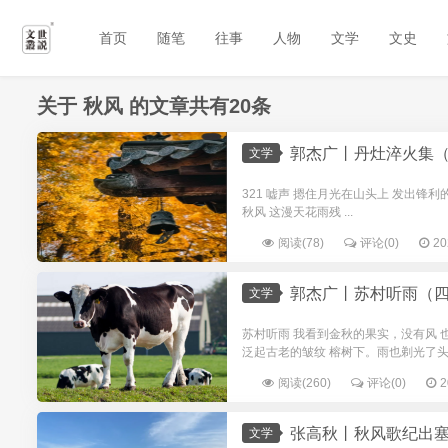
首页
随笔
往事
人物
文学
文史
关于
秋风
的文章共有20条
郭杰广丨丹灶淬火集（
文学
321 嘘声 摁住月光在山头上 发出锋利
秋风 这漫天花雨残 ...
阅读(78)
评论(0)
20
郭杰广丨苏村听雨（
文学
苏村听雨 我看到金秋的果实，没有风 
泛起古老的皱纹 榕树下。雨也剃光了头 
阅读(260)
评论(0)
2
张高秋丨秋风歌纪出塞
文学