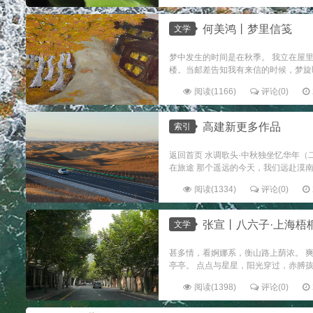
何美鸿丨梦里信笺
文学
梦中发生的时间是在秋季。 我立在屋
楼。当邮差告知我有来信的时候，梦旋即
阅读(1166)
评论(0)
高建新更多作品
索引
返回首页 水调歌头·中秋独坐忆华年（
在旅途 那个遥远的今天，我们远赴漠南 秋
阅读(1334)
评论(0)
张宣丨八六子·上海梧
文学
甚多情，看婀娜系，衡山路上荫浓。 
亭亭。 点点与星星，阳光穿过，赤膊孩子
阅读(1398)
评论(0)