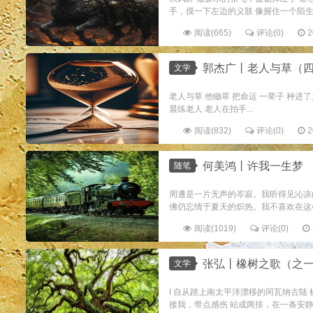
手，摸一下左边的义肢 像握住一个陌生的兄
阅读(665)
评论(0)
2
郭杰广丨老人与草（
文学
老人与草 他锄草 把命运 一辈子 种进
晨练老人 老人在拍手...
阅读(832)
评论(0)
2
何美鸿丨许我一生梦
随笔
周遭是一片无声的岑寂。我听得见沁凉
佛仍忘情于夏天的炽热。我不喜欢在这
阅读(1019)
评论(0)
张弘丨橡树之歌（之
文学
I 自从踏上南太平洋漂移的冈瓦纳古陆
接我，带点感伤 站成两排，在一条安静的