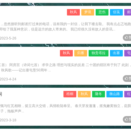
秋风
梦境
悲伤
信笺
邮
里，忽然接听到邮差打过来的电话，说有我的一封信，让我下楼去取。 我有点忐忑地
给了我某种意识，信是远方的故人寄来的。 我已经很久没有故人的音讯...
赞
2023-5-26
秋风
归雁
独贵塔拉
出塞
屯
二首） 阿房宫（诗词七首） 求学之路 理想与现实的反差 二十团的辖区终于到了 此刻
风歌——记出塞屯垦50周年 ...
赞
2023-4-24
桐
梧桐
秋风
隆冬
衡山路
红
爽慨与红瓦相映，挺立高大交错，风情欧陆奉呈。 春天芽发蓬蓬，摇曳嫩黄独立，庇
，拖板声声...
赞
2023-3-18