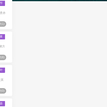
节
烫赤
(
1
)
黄
周晓方
(
8
)
叶
次莫
(
0
)
器