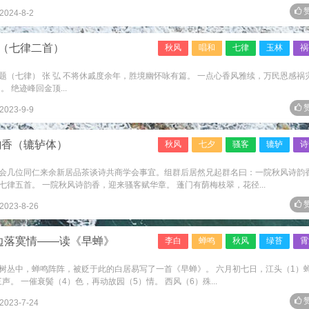
赞
2024-8-2
（七律二首）
秋风
唱和
七律
玉林
祸
（七律） 张 弘 不将休戚度余年，胜境幽怀咏有篇。 一点心香风雅续，万民恩感祸
 绝迹峰回金顶...
赞
2023-9-9
韵香（辘轳体）
秋风
七夕
骚客
辘轳
诗
会几位同仁来余新居品茶谈诗共商学会事宜。组群后居然兄起群名曰：一院秋风诗韵
律五首。 一院秋风诗韵香，迎来骚客赋华章。 蓬门有荫梅枝翠，花径...
赞
2023-8-26
边落寞情——读《早蝉》
李白
蝉鸣
秋风
绿苔
霄
树丛中，蝉鸣阵阵，被贬于此的白居易写了一首《早蝉》。 六月初七日，江头（1）
声。 一催衰鬓（4）色，再动故园（5）情。 西风（6）殊...
赞
2023-7-24