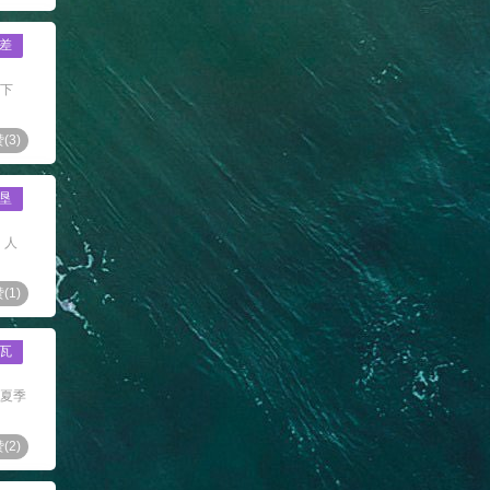
差
跑下
(
3
)
垦
，人
(
1
)
瓦
荫夏季
(
2
)