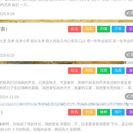
弟 磁石 一只...
赞
025-8-29
四首）
命运
秋风
闭嘴
巴掌
左
了土里 后来 化身小草 探出头来 跟人间说几句心里话 口占 用一年学会说话 花一生学会
赞
025-6-25
红尘
秋风
清晨
温度
道
的秋风扫过地面的声音。已然是秋天。可是窗外，那棵不知名的乔木依旧枝叶婆娑着
样的日子依旧满树的葳蕤。我想要铅灰的天空，迷蒙的尘雾，我想要光秃的枝丫，我..
赞
2024-11-29
一）
秋风
传说
橡树
残叶
巡
 橡树呵，你就成了我的伴侣，我的密友 亲爱的，不，比亲爱者更亲爱的 于今，还记得
小街 十月的秋风，喑哑的金色，树冠高大 浓荫稠...