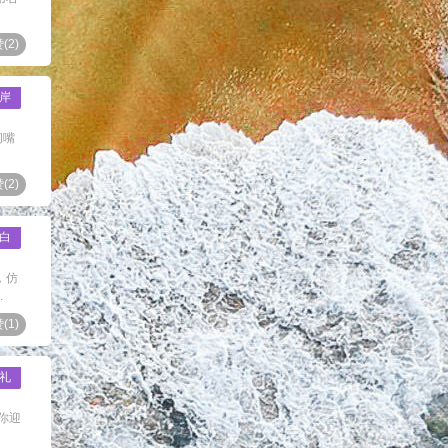
(
2
)
岸
闭嘴
(
2
)
白
，仿
.
(
1
)
礼
你迎