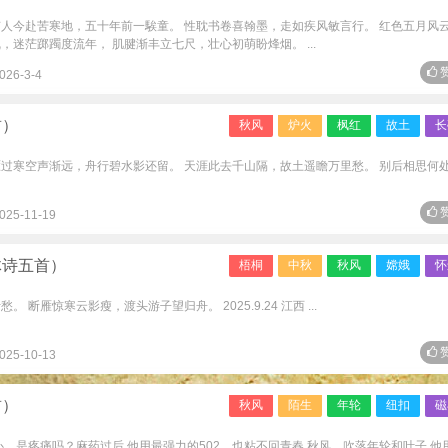
有人今赴苦寒地，五十年前一騃童。 性耽书卷喜翰墨，走如疾风敏言行。 红色五月风
，迷茫踯躅度流年， 肌腱渐丰立七尺，壮心初萌盼烽烟。 ...
赞
026-3-4
首）
秋风
炉火
枫红
故土
长
雁过寒空声渐远，舟行碧水影还留。 天涯此去千山隔，故土遥瞻万里愁。 别后相思何
赞
025-11-19
体诗五首）
梧桐
中秋
秋风
嫦娥
怀
断雁惊寒云影瘦，渡头游子望归舟。 2025.9.24 江西 ...
赞
025-10-13
首）
秋风
陌生
年轮
纽扣
磁
心，是疼痛吗？麻药过后 他用最强力的502，也粘不回青春 秋风，吹落年轮和叶子 他