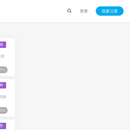
登录
我要注册
破
萧瑟
(
1
)
树
荷塘
(
1
)
垦