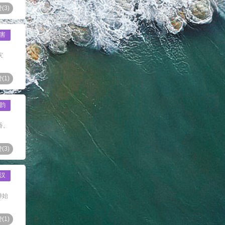
(
3
)
害
灾
(
1
)
韵
香。
(
3
)
汉
蝉始
(
1
)