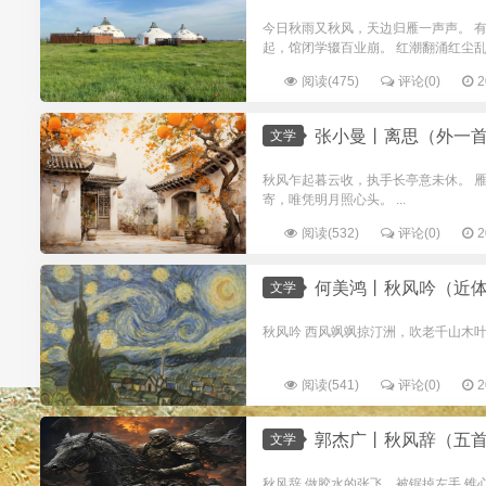
今日秋雨又秋风，天边归雁一声声。 
起，馆闭学辍百业崩。 红潮翻涌红尘乱
阅读(475)
评论(0)
2
张小曼丨离思（外一
文学
秋风乍起暮云收，执手长亭意未休。 
寄，唯凭明月照心头。 ...
阅读(532)
评论(0)
2
何美鸿丨秋风吟（近
文学
秋风吟 西风飒飒掠汀洲，吹老千山木叶愁。 
阅读(541)
评论(0)
2
郭杰广丨秋风辞（五
文学
秋风辞 做胶水的张飞，被锯掉左手 锥