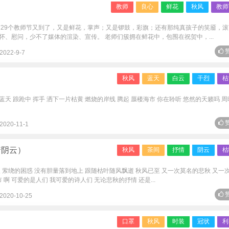
教师
良心
鲜花
秋风
教师
第29个教师节又到了，又是鲜花，掌声；又是锣鼓，彩旗；还有那纯真孩子的笑靥，滚
、慰问，少不了媒体的渲染、宣传。 老师们簇拥在鲜花中，包围在祝贺中，...
赞
2022-9-7
秋风
蓝天
白云
干烈
枯
蓝天 踉跄中 挥手 洒下一片枯黄 燃烧的岸线 腾起 蜃楼海市 你在聆听 悠然的天籁吗 
赞
2020-11-1
着阴云）
秋风
茶间
抒情
阴云
枯
 萦绕的困惑 没有胆量落到地上 跟随枯叶随风飘逝 秋风已至 又一次莫名的悲秋 又一
啊 可爱的是人们 我可爱的诗人们 无论悲秋的抒情 还是...
赞
2020-10-25
口罩
秋风
时装
冠状
利