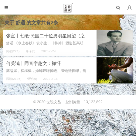
关于
舒适
的文章共有2条
张宣丨七绝·民国二十位男明星回望（之十一·舒适）
舒适 《水上春秋》俊小生，《林冲》塑造甚高明。 严词拒演“春江恨”，敬业人格一柱擎。 注： 舒适（1916年—2015年...
阅读(224)
评论(0)
2026-6-24
何美鸿丨同音字趣文：禅忏
瀍潺潺，棎梴梴，婵蝉啴啴禅幨。澶蟾襜幝幝，艬觇婵蝉，馋婵蝉。婵蝉孱颤，澶蟾搀婵蝉，谄婵蝉。婵蝉阐禅，澶蟾谗缠婵蝉。婵蝉鋋铲澶蟾，产僝，禅忏。 注释： 瀍[chán]：瀍河，水名，在河南。 潺潺[chánchán]：...
阅读(2185)
评论(0)
2022-2-14
© 2020
世说文丛
总浏览量：13,122,892
sitemap