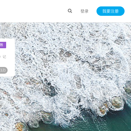
登录
我要注册
雅
》记
(
12
)