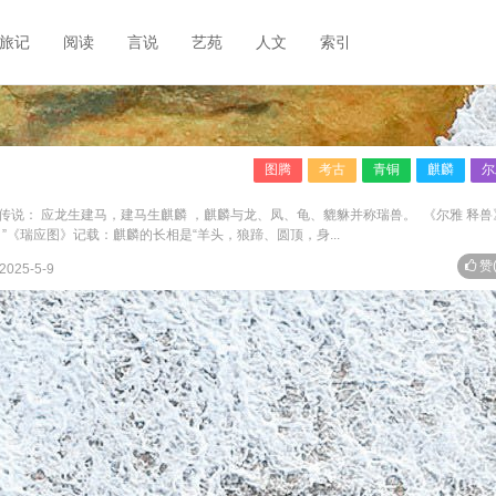
旅记
阅读
言说
艺苑
人文
索引
图腾
考古
青铜
麒麟
尔
说： 应龙生建马，建马生麒麟 ，麒麟与龙、凤、龟、貔貅并称瑞兽。 《尔雅 释兽
”《瑞应图》记载：麒麟的长相是“羊头，狼蹄、圆顶，身...
赞
2025-5-9