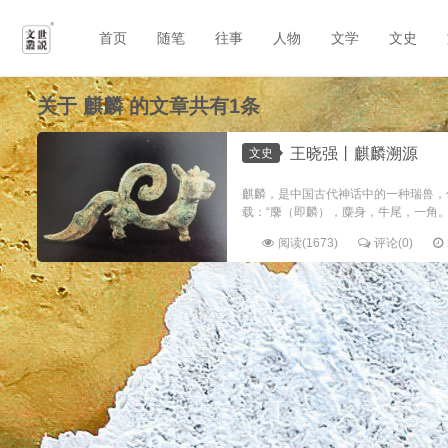
首页
随笔
往事
人物
文学
文史
关于
麒麟
的文章共有1条
王晓强丨麒麟溯源
文史
麒麟，是中国古代神话中的一种瑞兽，传
载：“麐（即麟），麋身，牛尾，一角。
阅读(1673)
评论(0)