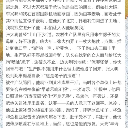
然他可能会从中抽头，但在那个时候，可算救了许多画家的燃
眉之急。不过大家都羞于承认他是自己的朋友。例如杜大恺、
李兴邦和我在首都国际机场画壁画，因为画事轰动，画者处于
其中而位置似乎轰动，使他到了北京，扑着我们闯进了工地，
我就找空避开了他，我怕让人因他耻笑我。
张大狗曾经“上山下乡”过。农村生产队里有只用来生骡子的大
母驴，好不珍贵。临大年，张大狗弄了一枚大炮仗，点燃，插
进驴娩口里，“嘭”的一声，驴受惊，一下子跑出去三四十里
地。生产队好不容易找回母驴，队长在找驴的众人面前给张大
狗“噗通”跪下，边磕头不止，边哭咧咧地喊：“俺哪张爹，你快
回青岛吧！”生产队不知用来什么理由把他退了回来。张大狗
说到此事颇感自豪：“这是老子的法道”！
被生产队退回，他就业到某冷库里干活。当时各个单位上班都
要集合在领袖像前“早请示晚汇报”，一次请示、汇报中，他用
日照话将“万寿无疆”读作“万臭无香”，虽然他一再否认，还是
把他关进冰库里反省、认罪——关的人竟忘了这回事。冰冷，
他披上盖冰货的棉被来回小跑，跑饿了，摔碎冰鱼坨子，将鱼
和鱼相互敲击出的碎肉屑吞下去。肚子受不了，泻肚子，他便
把薄屎喷泄在冰鱼堆上，当然，这也是他的报复。天亮“早请