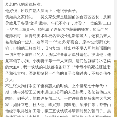
及老时代的道德标准。
他好强，所以在熟人层面上，他很争面子。
例如吴文家婚礼——吴文家父亲是建国前的台西区区长，从而
导致儿子备受“文革”戕害。年纪不小了，才娶了一位躲避“上山
下乡”的上海妻子。婚礼请了许多名声赫赫的师友，如我们的
老师石可、原青岛美术学校名誉校长迟新浦等人，还有后来大
名鼎鼎的一些人。这等同一个“龙虎榜”宴会。原本也想请张大
狗，但怕他三杯落肚，旧习复燃，吐出些不堪入耳的脏话面向
一切言有不屑自己的人，所以准备事后单独请他。没请他，他
竟率领了小狗、小狗妻子等一干人来闹。进门他就喊“我×恁妈
的大血×，我十块钱的礼钱都准备好了！”幸亏小狗死拉硬扯妻
子和张大狗，否则那掀起一个角的桌子会翻过去，不知会伤多
少人。
不过张大狗好争面子也有惠人的时候。上个世纪七十年代中
期，他与外贸工艺美术进出口公司的人员熟悉，依仗着他出众
的绘、刻手艺，能接许多加工活。一时许多青岛后来的大艺术
家，如徐立忠、杜大恺、李兴邦、窦世魁、项维仁等，都曾由
他经手取得过加工活，赚三五块钱填补掣襟肘见的苦日子。虽