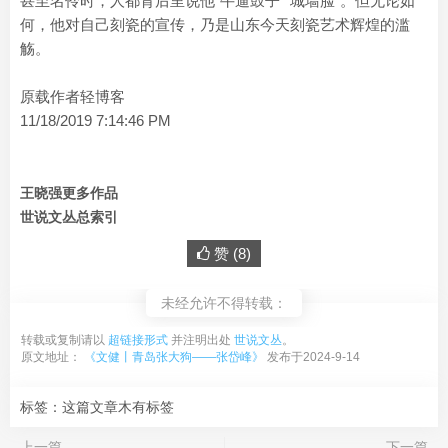
甚至名伶时，人都背后里说他“牛逼鼓子”“城墙脸”。但无论如
何，他对自己刻瓷的宣传，乃是山东今天刻瓷艺术辉煌的滥
觞。
原载作者轻博客
11/18/2019 7:14:46 PM
王晓强更多作品
世说文丛总索引
赞 (
8
)
未经允许不得转载：
转载或复制请以
超链接形式
并注明出处
世说文丛
。
原文地址：
《文健丨青岛张大狗——张岱峰》
发布于2024-9-14
标签：这篇文章木有标签
上一篇
下一篇