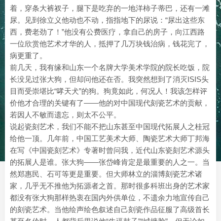
着，穿条大裤衩子，腿下是吃弃的一地洋柿子蒂巴，还有一滩
尿。见到徐立义他动也不动，指指地下的尿说：“尿出这些东
西，费老劲了！”他没有公费医疗，拿自己的房子，向江西路
一位欣赏他艺术才华的人，抵押了几万块钱治病，钱花完了，
病更重了。
前几天，我有缘和山东一个名牌大学美术学院的院长吃饭，院
长没见过张大狗，但却问他还在否。我突然想到了消灭ISIS头
目而受崇堪比“哮天犬”的狗。狗竟如此，何况人！我该怎样评
价他才合理的关键有了——他的对中国现代刻瓷艺术的贡献，
若因人不敏而遗忘，则太不公平。
说起瓷刻艺术，我们不能不把山东甚至中国现代拓展人之桂冠
给他一顶。几年前，中国工艺美术大师、陶瓷艺术大师丁邦海
在写《中国瓷刻艺术》专著时曾问我，近代山东瓷刻艺术源头
的拓展人是谁。张大狗——张岱峰肯定是最重要的人之一。当
然郑惠民、石可等更是重要。但大师林立的淄博刻瓷艺术诸
家，几乎无不推他为拓源者之首。那时很多科班出身的艺术家
都没有张大狗那样热衷在国内外供单位，不遗余力地宣传自己
的刻瓷艺术。当他绘声绘色叙述自己刻瓷作品征服了高级首长