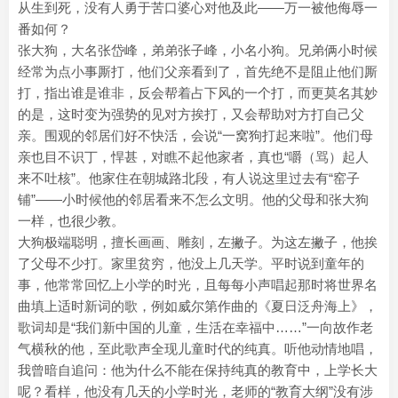
从生到死，没有人勇于苦口婆心对他及此——万一被他侮辱一
番如何？
张大狗，大名张岱峰，弟弟张子峰，小名小狗。兄弟俩小时候
经常为点小事厮打，他们父亲看到了，首先绝不是阻止他们厮
打，指出谁是谁非，反会帮着占下风的一个打，而更莫名其妙
的是，这时变为强势的见对方挨打，又会帮助对方打自己父
亲。围观的邻居们好不快活，会说“一窝狗打起来啦”。他们母
亲也目不识丁，悍甚，对瞧不起他家者，真也“嚼（骂）起人
来不吐核”。他家住在朝城路北段，有人说这里过去有“窑子
铺”——小时候他的邻居看来不怎么文明。他的父母和张大狗
一样，也很少教。
大狗极端聪明，擅长画画、雕刻，左撇子。为这左撇子，他挨
了父母不少打。家里贫穷，他没上几天学。平时说到童年的
事，他常常回忆上小学的时光，且每每小声唱起那时将世界名
曲填上适时新词的歌，例如威尔第作曲的《夏日泛舟海上》，
歌词却是“我们新中国的儿童，生活在幸福中……”一向故作老
气横秋的他，至此歌声全现儿童时代的纯真。听他动情地唱，
我曾暗自追问：他为什么不能在保持纯真的教育中，上学长大
呢？看样，他没有几天的小学时光，老师的“教育大纲”没有涉