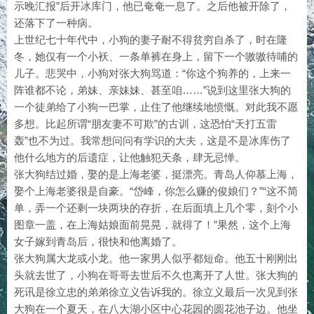
示晚汇报”后开冰库门，他已奄奄一息了。之后他被开除了，
还落下了一种病。
上世纪七十年代中，小狗的妻子耐不得贫穷自杀了，时在隆
冬，她仅有一个小袄、一条单裤在身上，留下一个嗷嗷待哺的
儿子。悲哭中，小狗对张大狗骂道：“你这个狗养的，上来一
阵谁都不论，弟妹、亲妹妹、甚至咱……”说到这里张大狗的
一个徒弟给了小狗一巴掌，止住了他继续地愤慨。对此我不愿
多想。比起所谓“朋友妻不可欺”的古训，这恐怕“天打五雷
轰”也不为过。我常想问问有学识的大夫，这是不是冰库伤了
他什么地方的后遗症，让他触犯天条，肆无忌惮。
张大狗结过婚，娶的是上海老婆，挺漂亮。青岛人仰慕上海，
娶个上海老婆很是自豪。“岱峰，你怎么赚的俊娘们？”“这不简
单，弄一个还剩一块两块的存折，在后面填上几个零，刻个小
图章一盖，在上海姑娘面前晃晃，就得了！”果然，这个上海
女子嫁到青岛后，很快和他离婚了。
张大狗属大龙或小龙。他一家男人似乎都短命。他五十刚刚出
头就去世了，小狗在哥哥去世后不久也离开了人世。张大狗的
死讯是徐立忠的弟弟徐立义告诉我的。徐立义最后一次见到张
大狗在一个夏天，在八大湖小区中心花园的圆花池子边。他坐