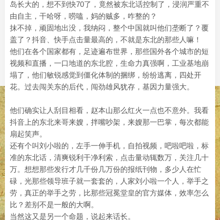
岛长大的，想不到快70了，竟然被东北话控制了，浸润严重不
由自主，干哈呀，唠嗑，妈的贼多，咋整的？
抹不掉，顽固地出没，我纳闷，整个中国就叫他们垄断了？覆
盖了？抖音、快手点击量最高的，不就是东北的那些人嘛！
他们在各个国家都有，足迹遍布世界，那些国外各个城市的短
视频和直播，一口地道的东北腔，生命力真强啊，工业基地崩
塌了，他们敏锐感觉到僵化体制的捆绑，纷纷逃离，四处开
花。过去闯关东的后代，闯劲雄风犹存，基因力量强大。
他们确实让人刮目相看，赵本山那么红火一点也不意外。我看
抖音上的东北来哥来嫂，拌嘴吵架，来嫂那一巴掌，每次都能
扇起笑声。
还有个叫刘小啦的，左手一伸手机，自拍视频，吧啦吧啦，标
准的东北话，清爽锐利干净利索，点击量动辄数万，关注几十
万。想想那些发行才几千份几万份的报纸刊物，多少人在忙
碌，光那些领导班子就一套套的，人家刘小啦一个人，举手之
劳，真正的举手之劳，比那些冠冕堂皇的官方媒体，效率怎么
比？差别不是一般的大啊。
当然这又是另一个命题，说起来话长。