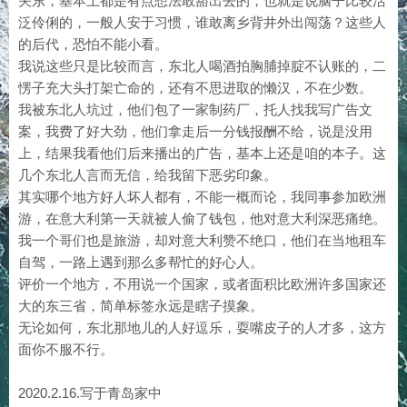
关东，基本上都是有点想法敢豁出去的，也就是说脑子比较活
泛伶俐的，一般人安于习惯，谁敢离乡背井外出闯荡？这些人
的后代，恐怕不能小看。
我说这些只是比较而言，东北人喝酒拍胸脯掉腚不认账的，二
愣子充大头打架亡命的，还有不思进取的懒汉，不在少数。
我被东北人坑过，他们包了一家制药厂，托人找我写广告文
案，我费了好大劲，他们拿走后一分钱报酬不给，说是没用
上，结果我看他们后来播出的广告，基本上还是咱的本子。这
几个东北人言而无信，给我留下恶劣印象。
其实哪个地方好人坏人都有，不能一概而论，我同事参加欧洲
游，在意大利第一天就被人偷了钱包，他对意大利深恶痛绝。
我一个哥们也是旅游，却对意大利赞不绝口，他们在当地租车
自驾，一路上遇到那么多帮忙的好心人。
评价一个地方，不用说一个国家，或者面积比欧洲许多国家还
大的东三省，简单标签永远是瞎子摸象。
无论如何，东北那地儿的人好逗乐，耍嘴皮子的人才多，这方
面你不服不行。
2020.2.16.写于青岛家中