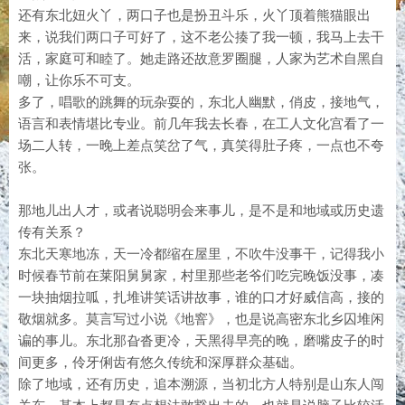
还有东北妞火丫，两口子也是扮丑斗乐，火丫顶着熊猫眼出
来，说我们两口子可好了，这不老公揍了我一顿，我马上去干
活，家庭可和睦了。她走路还故意罗圈腿，人家为艺术自黑自
嘲，让你乐不可支。
多了，唱歌的跳舞的玩杂耍的，东北人幽默，俏皮，接地气，
语言和表情堪比专业。前几年我去长春，在工人文化宫看了一
场二人转，一晚上差点笑岔了气，真笑得肚子疼，一点也不夸
张。
那地儿出人才，或者说聪明会来事儿，是不是和地域或历史遗
传有关系？
东北天寒地冻，天一冷都缩在屋里，不吹牛没事干，记得我小
时候春节前在莱阳舅舅家，村里那些老爷们吃完晚饭没事，凑
一块抽烟拉呱，扎堆讲笑话讲故事，谁的口才好威信高，接的
敬烟就多。莫言写过小说《地窨》，也是说高密东北乡囚堆闲
谝的事儿。东北那旮沓更冷，天黑得早亮的晚，磨嘴皮子的时
间更多，伶牙俐齿有悠久传统和深厚群众基础。
除了地域，还有历史，追本溯源，当初北方人特别是山东人闯