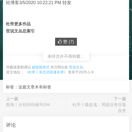
轻博客3/5/2020 10:22:21 PM 转发
杜帝更多作品
世说文丛总索引
赞 (
7
)
未经允许不得转载：
转载或复制请以
超链接形式
并注明出处
世说文丛
。
原文地址：
《杜帝丨东北话弥漫全球》
发布于2025-1-9
标签：这篇文章木有标签
上一篇
下一篇
面海丨分别诗待编号594
杜帝丨吸血鬼：局面没有丝毫
改变
评论