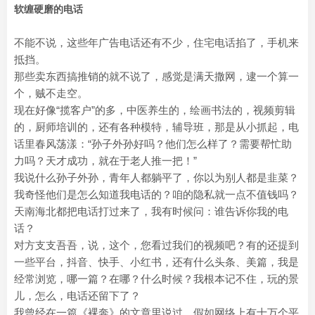
软缠硬磨的电话
不能不说，这些年广告电话还有不少，住宅电话掐了，手机来
抵挡。
那些卖东西搞推销的就不说了，感觉是满天撒网，逮一个算一
个，贼不走空。
现在好像“揽客户”的多，中医养生的，绘画书法的，视频剪辑
的，厨师培训的，还有各种模特，辅导班，那是从小抓起，电
话里春风荡漾：“孙子外孙好吗？他们怎么样了？需要帮忙助
力吗？天才成功，就在于老人推一把！”
我说什么孙子外孙，青年人都躺平了，你以为别人都是韭菜？
我奇怪他们是怎么知道我电话的？咱的隐私就一点不值钱吗？
天南海北都把电话打过来了，我有时候问：谁告诉你我的电
话？
对方支支吾吾，说，这个，您看过我们的视频吧？有的还提到
一些平台，抖音、快手、小红书，还有什么头条、美篇，我是
经常浏览，哪一篇？在哪？什么时候？我根本记不住，玩的景
儿，怎么，电话还留下了？
我曾经在一篇《裸奔》的文章里说过，假如网络上有十万个平