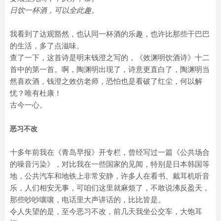
日饮一杯酒，可以全此趣。
我看到了达观豁然，也认同一杯酒的乐趣，也许比那些干巴巴
的生活，多了点滋味。
查了一下，这首诗是明末钱澄之写的，《效渊明饮酒诗》十二
首中的第一首。啊，陶渊明出现了，诗意更直白了，陶渊明当
然喜欢酒，钱澄之效仿老师，恐怕也是看破了红尘，何以解
忧？唯有杜康！
古今一心。
恶习不改
十多年前我在《青岛早报》开专栏，曾经写过一篇《公共场合
的噪音污染》，对比我在一些国家的见闻，特别是日本韩国等
地，公共汽车和地铁上非常安静，许多人在看书、戴耳机听音
乐，人们相安无事，可咱们这里就麻烦了，不敢说沸反盈天，
那些吵吵嚷嚷，电话里大声讲话的，比比皆是。
令人失望的是，至今恶习不改，前几天我坐公交车，大饱耳