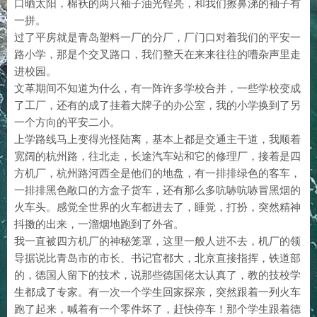
口晒太阳，棉袄的两只袖子油光锃亮，和我们擦鼻涕的袖子有
一拼。
过了平房就是青岛塑料一厂的分厂，厂门口对着我们的平安一
路小学，那是个交叉路口，我们整天在来来往往的嘈杂声里走
进校园。
文革期间不知道为什么，有一阵许多学校合并，一些学校变成
了工厂，还有的成了挂着大牌子的办公室，我的小学换到了另
一个方向的平安二小。
上学路线马上变得光怪陆离，基本上都是交通主干道，我顺着
宽阔的杭州路，往北走，长途汽车站和它的修理厂，接着是四
方机厂，杭州路河西全是他们的地盘，有一排排绿色的客车，
一排排黑色敞口的方盒子货车，还有那么多吭哧吭哧冒黑烟的
火车头。感觉全世界的火车都进去了，睡觉，打扮，突然精神
抖擞的出来，一溜烟地跑到了外省。
我一直被四方机厂的神秘笼罩，这里一般人进不去，机厂的领
导据说比青岛市的市长、书记官都大，北京直接指挥，铁道部
的，德国人留下的技术，说那些德国佬太认真了，教的技校学
生都成了专家。有一次一个学生回家探亲，突然跟着一列火车
跑了起来，喊着有一个零件坏了，赶快停车！那个学生跟着德