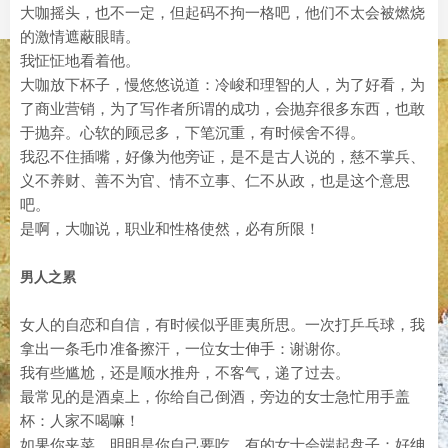
大咖摇头，也不一定，但起码不拘一格吧，他们不太会被燃烧
的激情遮蔽眼睛。
我怔怔地看着他。
大咖放下杯子，慢悠悠说道：冷峻和理智的人，为了好看，为
了商业营销，为了写作者所谓的成功，会抛弃很多东西，也敢
于抛弃。心软的顾忌多，下笔沉重，有时候舍不得。
我忍不住插嘴，好像为他旁证，是不是古人说的，慈不掌兵、
义不养财、善不为官、情不立事、仁不从政，也是这个意思
吧。
是啊，大咖说，职业和性格使然，必有所限！
男人之累
女人的自恋和自信，有时候似乎匪夷所思。一次打乒乓球，我
拿出一条毛巾准备擦汗，一位女士伸手：谢谢你。
我有些尴尬，还是顺水推舟，不客气，递了过去。
最常见的是酒桌上，你给自己倒酒，旁边的女士急忙用手盖
杯：人家不喝嘛！
如果你夹菜，明明是你自己要吃，有的女士会端起盘子：好绅