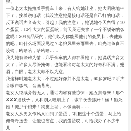
福。
一位老太太拖拉着手提车上来，有人给她让座，她大咧咧地坐
下了，接着说电话（我没注意她是接电话还是自己打的电话，
反正说话声音奇大，引起了我的注意），她说她今天白得了10
个蛋蛋，10个大大的蛋蛋吆，前天我还去拿了一个不锈钢的饭
盆呢！304食品级的，他们以为你能买他们的会员卡，去他娘
的吧，咱什么场面没见过？老娘风里来雨里去，咱光吃鱼食不
咬钩，哈哈哈，哈哈哈……
我为她有些难为情，几乎全车的人都在看她了，她说话声音太
大了，许多人尽管掩饰，也能看出对老太太的好奇和不满，蹙
眉，白眼，老太太却不以为意。
我这样叫她老太太，不过她好像并不是太老，60多岁吧？听声
音嗲声嗲气，音画背离。
老女人继续旁若无人，通话内容有些惊悚：她五舅母来！那个
✘✘✘逼秧子，又和别人嘎胡上了，该半夜去抓奸！砸！砸死
她！俺那个娘来！狗皮上墙，不像画啊……
老女人从男女作风又回到了蛋蛋，“我把这十个蛋蛋，马上给
俺哥哥送去，让他也省点，我的蛋蛋哎，可给我办了不少事
儿……”