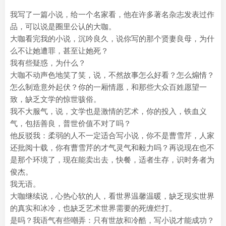
我写了一篇小说，给一个名家看，他在许多著名杂志发表过作
品，可以说是圈里公认的大咖。
大咖看完我的小说，沉吟良久，说你写的那个贤妻良母，为什
么不让她遭罪，甚至让她死？
我有些疑惑，为什么？
大咖不动声色地笑了笑，说，不然故事怎么好看？怎么煽情？
怎么制造意外起伏？你的一厢情愿，和那些大众百姓愿望一
致，缺乏文学的惊世骇俗。
我不大服气，说，文学也是激情的艺术，你的投入，铁血义
气，包括善良，普世价值不对了吗？
他反驳我：柔弱的人不一定适合写小说，你不是曹雪芹，人家
还批阅十载，你有曹雪芹的才气灵气和毅力吗？再说现在也不
是那个环境了，现在能卖出去，快餐，适者生存，识时务者为
俊杰。
我无语。
大咖继续说，心热心软的人，看世界温馨温暖，缺乏现实世界
的真实和冰冷，也缺乏艺术世界需要的死缠烂打。
是吗？我语气有些嘲弄：只有世故和冷酷，写小说才能成功？