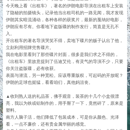
今天晚上看《出租车》，著名的伊朗电影导演在出租车上安装
了隐秘的拍摄镜头，记录他当出租司机的一路见闻，我才发现
伊朗其实暗流涌动，各种各样的获奖片，最新的戛纳好电影，
伊朗应有尽有。你看地下盗版碟的制作发行，简直是无孔不
入。
开出租车的著名导演哭笑不得，卖地下碟片的贩子认出了他，
立刻利用招牌兜售碟片。
我在电影里看到了那些碟片封面，很多是我们求之不得的，
《出租车》里故意提到了伍迪艾伦，有灵气的导演不少，只要
你关注盗版碟，必有收获。
表面与潜流，另一种宽松。应该尊重版权，可起码的开放呢？
伊朗的足球也挺猛，看看咱们，真他妈沮丧。
▲收到熟人送的礼品茶，佛手观音，装茶的十几个小盒很漂
亮，我以为铁或铝制作的，用手掰了一下，竟然碎了，原来是
塑料。
南方人脑子活，他们降低了包装成本，可是你从颜色、光泽
看，一点不廉价，还有贵金属华丽的感觉。