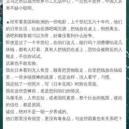
义乌之所以成为世界小工艺品中心，一点也不意外，中国人从
来不缺小聪明。
▲经常看美国和欧洲的一些电影，上个世纪五六十年代，他们
的日常生活，比如在酒吧喝完酒，把钱放在桌上，悄然离去。
酒吧和顾客都习以为常，好像没看到什么纷争。
即便是过了一个半世纪，在咱们这儿，能行吗？消费哪怕花几
块钱，都有人盯着。真有人把钱扔在桌上，恐怕会被附近的人
顺走，不信你试试。
店家也不敢实验。
我在日本看到无人售货，顾客把货物取走，自觉把钱放在钱箱
里，一些乡镇摆摊的蔬菜，也是这样，没人看守，习惯。
我还拍了一些照片，写《日本见闻》时附在里面。
我在这些货摊前，老是想到咱们的情况。
马瘦毛长，人穷志短，或者国民素质，整个社会的氛围，彼此
的信任，都是原因。
诚信，绝对不是一朝一夕养成的。
他们那里没有假货，更没有毒食品，与这些因素也有关系吧？