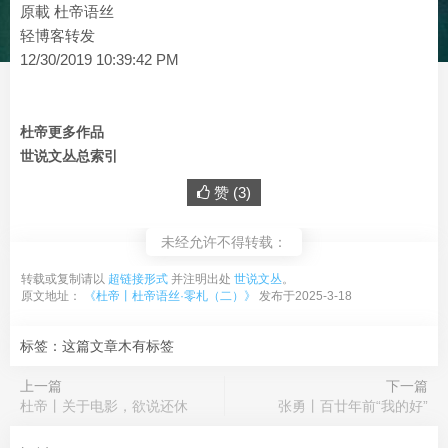
原載 杜帝语丝
轻博客转发
12/30/2019 10:39:42 PM
杜帝更多作品
世说文丛总索引
赞 (
3
)
未经允许不得转载：
转载或复制请以
超链接形式
并注明出处
世说文丛
。
原文地址：
《杜帝丨杜帝语丝·零札（二）》
发布于2025-3-18
标签：这篇文章木有标签
上一篇
下一篇
杜帝丨关于电影，欲说还休
张勇丨百廿年前“我的好”