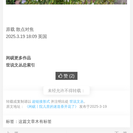
原载 散点对焦
2025.3.19 18:09 英国
闲砚更多作品
世说文丛总索引
赞 (
2
)
未经允许不得转载：
转载或复制请以
超链接形式
并注明出处
世说文丛
。
原文地址：
《闲砚丨院儿里的迷迭香开花了》
发布于2025-3-19
标签：这篇文章木有标签