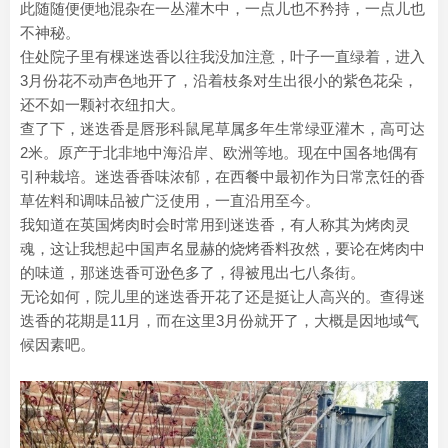
此随随便便地混杂在一丛灌木中，一点儿也不矜持，一点儿也
不神秘。
住处院子里有棵迷迭香以往我没加注意，叶子一直绿着，进入
3月份花不动声色地开了，沿着枝条对生出很小的紫色花朵，
还不如一颗衬衣纽扣大。
查了下，迷迭香是唇形科鼠尾草属多年生常绿亚灌木，高可达
2米。原产于北非地中海沿岸、欧洲等地。现在中国各地偶有
引种栽培。迷迭香香味浓郁，在西餐中最初作为日常烹饪的香
草佐料和调味品被广泛使用，一直沿用至今。
我知道在英国烤肉时会时常用到迷迭香，有人称其为烤肉灵
魂，这让我想起中国声名显赫的烧烤香料孜然，要论在烤肉中
的味道，那迷迭香可逊色多了，得被甩出七八条街。
无论如何，院儿里的迷迭香开花了还是挺让人高兴的。查得迷
迭香的花期是11月，而在这里3月份就开了，大概是因地域气
候因素吧。