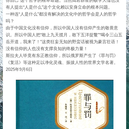
你自己”这个哲学的根本命题。当然灿若群星的硕学大儒也没
有人提出“人是什么”这个文化赖以安身立命的根本问题。
一种连“人是什么”都没有解决的文化中的哲学会是人的哲学
吗？
由于中国文化没有信仰，所以中国人没有信仰产生的敬畏意
识。所以中国人把“敢上九天揽月，敢下五洋捉鳖”“喝令三山五
岳开道，我来了！”这类狂妄无知的野蛮话被视为豪言壮语！
没有信仰的人也没有支撑良知的终极力量！
斯拉夫人毕竟有东正教信仰，所以俄罗斯产生了《罪与罚》
《复活》等这种足以净化灵魂、振拔人性的世界文学名著。
2025年9月6日