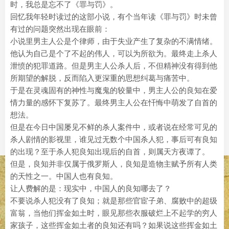
时，我总是忘不了《罪与罚》。
回忆我年轻时读过的这部小说，有个当年读《罪与罚》时未曾
有过的问题突然出现在眼前：
小说里男主人公是个律师，由于失业产生了复杂的不满情绪。
他认为自己是个了不起的伟人，可以为所欲为。最终走上杀人
泄愤的犯罪道路。但是男主人公杀人后，不但精神没有得到他
所期望的解脱，反而陷入更深重的思想纠葛与痛苦中。
于是在灵魂固有的神性与魔鬼的较量中，男主人公的良知在爱
情力量的感怀下复苏了。最终男主人公在忏悔中萌发了自首的
想法。
但是在今日中国屡见不鲜的杀人案件中，或者说在经常可见的
杀人剧情的影视里，谁见过无数个中国杀人犯，事后可有良知
的出现？至于杀人犯良知出现后的自首，则属天方夜谭了。
但是，良知并非仅属于俄罗斯人，良知是造物主赋予所有人类
的天性之一。中国人也有良知。
让人费解的是：现实中，中国人的良知哪去了？
不要说杀人犯没有了良知；就是那些官宦子弟、腐败中的超级
富翁，当他们挥金如土时，眼见那些衣服破烂上不起学的穷人
家孩子，这些挥金如土者的良知还有吗？如果说这些挥金如土