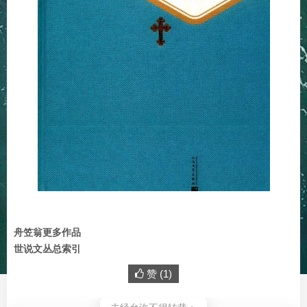
舟笠翁更多作品
世说文丛总索引
赞 (
1
)