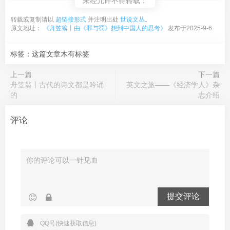
未经允许不得转载：
转载或复制请以
超链接形式
并注明出处
世说文丛
。
原文地址：
《舟笠翁丨由《罪与罚》想到中国人的思考》
发布于2025-9-6
标签：这篇文章木有标签
上一篇
下一篇
舟笠翁丨古代的诗文都是吟诵
英文之旅——《经济学人》杂
的
志介绍
评论
提交评论