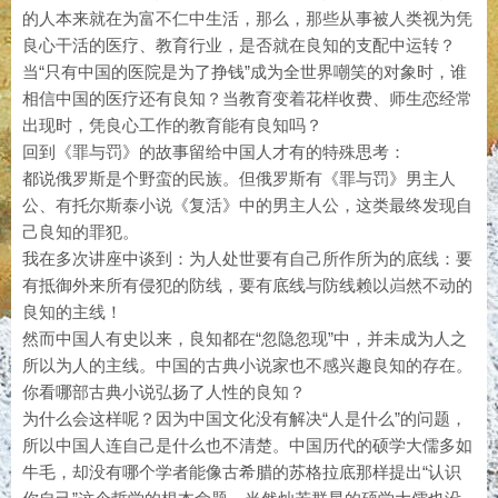
的人本来就在为富不仁中生活，那么，那些从事被人类视为凭
良心干活的医疗、教育行业，是否就在良知的支配中运转？
当“只有中国的医院是为了挣钱”成为全世界嘲笑的对象时，谁
相信中国的医疗还有良知？当教育变着花样收费、师生恋经常
出现时，凭良心工作的教育能有良知吗？
回到《罪与罚》的故事留给中国人才有的特殊思考：
都说俄罗斯是个野蛮的民族。但俄罗斯有《罪与罚》男主人
公、有托尔斯泰小说《复活》中的男主人公，这类最终发现自
己良知的罪犯。
我在多次讲座中谈到：为人处世要有自己所作所为的底线：要
有抵御外来所有侵犯的防线，要有底线与防线赖以岿然不动的
良知的主线！
然而中国人有史以来，良知都在“忽隐忽现”中，并未成为人之
所以为人的主线。中国的古典小说家也不感兴趣良知的存在。
你看哪部古典小说弘扬了人性的良知？
为什么会这样呢？因为中国文化没有解决“人是什么”的问题，
所以中国人连自己是什么也不清楚。中国历代的硕学大儒多如
牛毛，却没有哪个学者能像古希腊的苏格拉底那样提出“认识