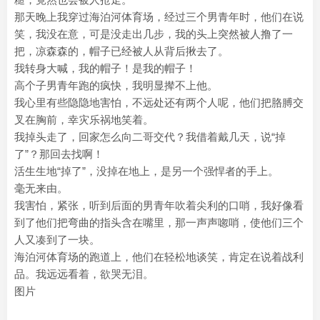
那天晚上我穿过海泊河体育场，经过三个男青年时，他们在说
笑，我没在意，可是没走出几步，我的头上突然被人撸了一
把，凉森森的，帽子已经被人从背后揪去了。
我转身大喊，我的帽子！是我的帽子！
高个子男青年跑的疯快，我明显撵不上他。
我心里有些隐隐地害怕，不远处还有两个人呢，他们把胳膊交
叉在胸前，幸灾乐祸地笑着。
我掉头走了，回家怎么向二哥交代？我借着戴几天，说“掉
了”？那回去找啊！
活生生地“掉了”，没掉在地上，是另一个强悍者的手上。
毫无来由。
我害怕，紧张，听到后面的男青年吹着尖利的口哨，我好像看
到了他们把弯曲的指头含在嘴里，那一声声唿哨，使他们三个
人又凑到了一块。
海泊河体育场的跑道上，他们在轻松地谈笑，肯定在说着战利
品。我远远看着，欲哭无泪。
图片