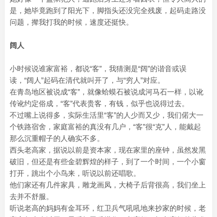
是，她毕竟跑到了阳光下，脚指头还没完全残废，起码走路没
问题，撵我打我的时候，速度还挺快。
阔人
小时候说谁家富裕，都说“客”，我猜测是“阔”的谐音或误
读，“阔人”起码在清代就叫开了，与“穷人”对应。
在青岛地区被说成“客”，就像蛤蟆石被说成河马石一样，以讹
传讹约定俗成，“客”代表贵客，有钱，似乎也说得过去。
不过嘴上说得多，实际生活里“客”的人少而又少，我们偌大一
个铁路宿舍，家庭富裕的真没有几户，“客”很“克”人，能戴起
那么沉重帽子的人确实不多。
西头老高家，据说以前是资本家，现在家里的座钟，虽然发黑
破旧，但还是有些金碧辉煌的样子，到了一个时间，一个小窗
打开，跳出个小鸟来，听说以前还唱歌。
他们家还有几件家具，雕龙画凤，大椅子后背很高，我们坐上
去并不舒服。
听说老高的妈妈有金耳环，红卫兵气吼吼地来抄家的时候，老