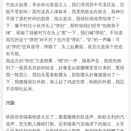
竹如火如荼，革命舆论甚嚣尘上，我们浸润其中耳濡目染，岂
能不受影响！面对这具人体标本，我竟然敢走向前去，我伸出
手摸了摸栏杆样的肋骨，指尖发凉，我很轻佻地弯指弹了一
下，像平时往小伙伴头上“弹疤”，那时候我们经常“包袱剪子
锤”，谁输了就被对方在头上“凿”一下，我们喊“弹疤”。不知道
我写的这个“弹疤”对不对？也许是“弹叭”，“叭”的一声嘛！可
说“弹疤”也有道理，弹狠了，头上起蘑菇，甚至出血留个疤也
有可能。
我这次的“弹疤”力道稍重，“噔”的一声，随着声音，我突然闻
到了一股莫名其妙的味道，好像是从骷髅嘴里冒出来的，熏得
我一阵恶心，我抬头看着骷髅头，那骷髅头好像微微动了一
下，我撒腿就往外跑，身上起了鸡皮疙瘩，刚跑到外面，我忍
不住呕吐起来。
污染
铁路宿舍隔着铁路太近了，轰轰隆隆的轨道声，欧欧尖利的汽
笛声，把无数人睡眠打散。还有随着汽笛抛洒下的烟尘，火车
头喘着猛烈的粗气，全靠煤炭炉火熊熊，那些随着浓烟飘下来