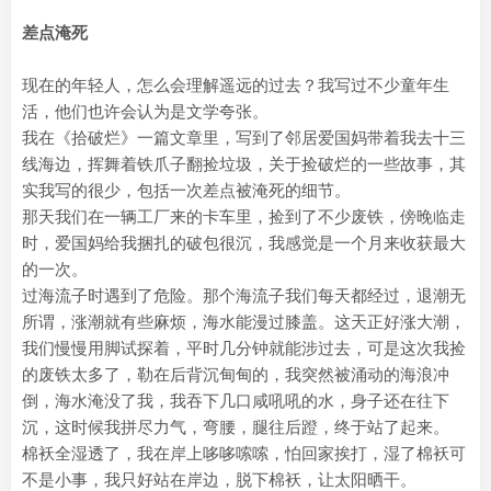
差点淹死
现在的年轻人，怎么会理解遥远的过去？我写过不少童年生
活，他们也许会认为是文学夸张。
我在《拾破烂》一篇文章里，写到了邻居爱国妈带着我去十三
线海边，挥舞着铁爪子翻捡垃圾，关于捡破烂的一些故事，其
实我写的很少，包括一次差点被淹死的细节。
那天我们在一辆工厂来的卡车里，捡到了不少废铁，傍晚临走
时，爱国妈给我捆扎的破包很沉，我感觉是一个月来收获最大
的一次。
过海流子时遇到了危险。那个海流子我们每天都经过，退潮无
所谓，涨潮就有些麻烦，海水能漫过膝盖。这天正好涨大潮，
我们慢慢用脚试探着，平时几分钟就能涉过去，可是这次我捡
的废铁太多了，勒在后背沉甸甸的，我突然被涌动的海浪冲
倒，海水淹没了我，我吞下几口咸吼吼的水，身子还在往下
沉，这时候我拼尽力气，弯腰，腿往后蹬，终于站了起来。
棉袄全湿透了，我在岸上哆哆嗦嗦，怕回家挨打，湿了棉袄可
不是小事，我只好站在岸边，脱下棉袄，让太阳晒干。