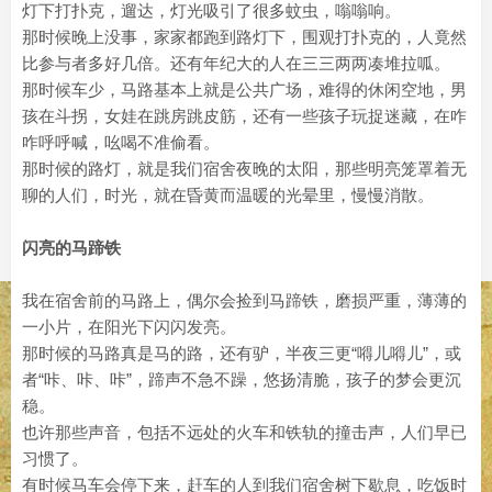
灯下打扑克，遛达，灯光吸引了很多蚊虫，嗡嗡响。
那时候晚上没事，家家都跑到路灯下，围观打扑克的，人竟然
比参与者多好几倍。还有年纪大的人在三三两两凑堆拉呱。
那时候车少，马路基本上就是公共广场，难得的休闲空地，男
孩在斗拐，女娃在跳房跳皮筋，还有一些孩子玩捉迷藏，在咋
咋呼呼喊，吆喝不准偷看。
那时候的路灯，就是我们宿舍夜晚的太阳，那些明亮笼罩着无
聊的人们，时光，就在昏黄而温暖的光晕里，慢慢消散。
闪亮的马蹄铁
我在宿舍前的马路上，偶尔会捡到马蹄铁，磨损严重，薄薄的
一小片，在阳光下闪闪发亮。
那时候的马路真是马的路，还有驴，半夜三更“嘚儿嘚儿”，或
者“咔、咔、咔”，蹄声不急不躁，悠扬清脆，孩子的梦会更沉
稳。
也许那些声音，包括不远处的火车和铁轨的撞击声，人们早已
习惯了。
有时候马车会停下来，赶车的人到我们宿舍树下歇息，吃饭时