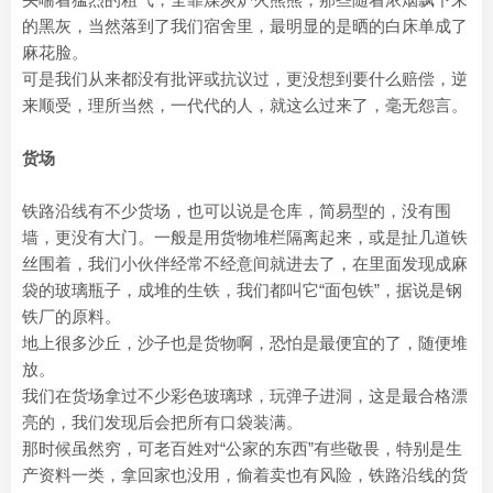
的黑灰，当然落到了我们宿舍里，最明显的是晒的白床单成了
麻花脸。
可是我们从来都没有批评或抗议过，更没想到要什么赔偿，逆
来顺受，理所当然，一代代的人，就这么过来了，毫无怨言。
货场
铁路沿线有不少货场，也可以说是仓库，简易型的，没有围
墙，更没有大门。一般是用货物堆栏隔离起来，或是扯几道铁
丝围着，我们小伙伴经常不经意间就进去了，在里面发现成麻
袋的玻璃瓶子，成堆的生铁，我们都叫它“面包铁”，据说是钢
铁厂的原料。
地上很多沙丘，沙子也是货物啊，恐怕是最便宜的了，随便堆
放。
我们在货场拿过不少彩色玻璃球，玩弹子进洞，这是最合格漂
亮的，我们发现后会把所有口袋装满。
那时候虽然穷，可老百姓对“公家的东西”有些敬畏，特别是生
产资料一类，拿回家也没用，偷着卖也有风险，铁路沿线的货