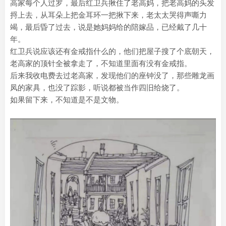
高家每个人过罗，最后红卫兵揪住了老高妈，把老高妈的头发
捋上去，从耳朵上把金耳环一把揪下来，老太太哭得声嘶力
竭，最后昏了过去，说是她妈妈给的陪嫁品，已经戴了几十
年。
红卫兵说应该还有金戒指什么的，他们把屋子搜了个底朝天，
老高家的顶针全被拿走了，不知道里面有没有金戒指。
后来我收电费去过老高家，发现他们的座钟没了，那些雕龙画
凤的家具，也没了踪影，听说都被当作四旧给烧了。
如果留下来，不知道是不是文物。