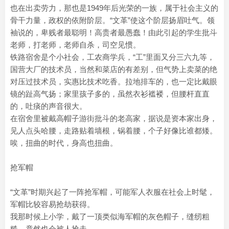
也在出卖劳力，那也是1949年后光荣的一族，属于社会主义的
骨干力量，政权的依附阶层。“文革”使这个阶层扬眉吐气。领
袖说的，卑贱者最聪明！高贵者最愚蠢！由此引起的学生批斗
老师，打老师，老师自杀，司空见惯。
铁路宿舍是个小社会，工农商学兵，“工”里面又分三六九等，
国营大厂的技术员，当然和菜店的有差别，但气势上卖菜的绝
对压过技术员，实惠比技术吃香。拉地排车的，也一定比戴眼
镜的趾高气扬；家里孩子多的，虽然衣衫褴褛，但腰杆直直
的，吐痰的声音很大。
在宿舍里被戴高帽子游街批斗的老高家，据说是资本家出身，
见人点头哈腰，走路贴着墙根，锅着腰，个子好像比谁都矮。
唉，扭曲的时代，身高也扭曲。
抢军帽
“文革”时期兴起了一阵抢军帽，可能军人衣服在社会上时髦，
军帽比较容易抢劫获得。
我那时候上小学，戴了一顶类似海军帽的灰色帽子，缝纫粗
糙，竟然也会被人抢走。