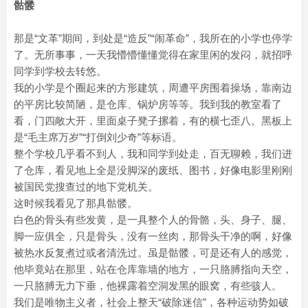
骷髅
那是“文革”期间，到处是“造反”“闹革命”，我所在的小学也停学
了。无所事事，一天我懵懵懂懂觉得在家里闲的发闷，就招呼
同学到学校去转悠。
我的小学是个圈起来的方形建筑，周遭平房围着操场，靠南边
的平房比较简陋，是仓库、锅炉房等等。我到我的教室看了
看，门四敞大开，里面桌子凳子摞着，有的横七歪八。黑板上
是“毛主席万岁”“打倒刘少奇”等标语。
整个学校几乎看不到人，我和同学到处走，百无聊赖，我们进
了仓库，看见地上全是没脚深的废纸、图书，好像电影里刚刚
被国民党搜查过的地下党机关。
这时候我看见了那具骷髅。
白色的骨头有些发黄，是一具整个人的骨骼，头、身子、腿、
脚一应俱全，只是骨头，没有一丝肉，那骨头干净的啊，好像
被热水反复煮过或者清洗过。虽是骷髅，可是还有人的感觉，
他毕竟站在那里，站在仓库靠墙的地方，一只胳膊指向天空，
一只胳膊无力下垂，他裸露着空洞发黑的眼窝，有些骇人。
我们是唯物主义者，社会上整天“破除迷信”，各种运动势如破