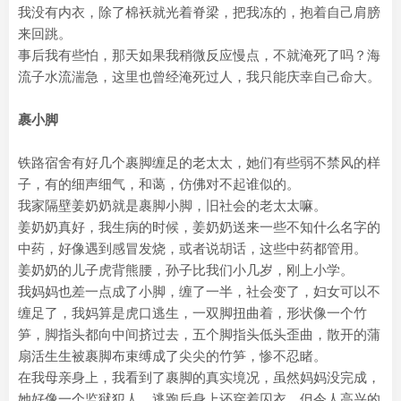
我没有内衣，除了棉袄就光着脊梁，把我冻的，抱着自己肩膀
来回跳。
事后我有些怕，那天如果我稍微反应慢点，不就淹死了吗？海
流子水流湍急，这里也曾经淹死过人，我只能庆幸自己命大。
裹小脚
铁路宿舍有好几个裹脚缠足的老太太，她们有些弱不禁风的样
子，有的细声细气，和蔼，仿佛对不起谁似的。
我家隔壁姜奶奶就是裹脚小脚，旧社会的老太太嘛。
姜奶奶真好，我生病的时候，姜奶奶送来一些不知什么名字的
中药，好像遇到感冒发烧，或者说胡话，这些中药都管用。
姜奶奶的儿子虎背熊腰，孙子比我们小几岁，刚上小学。
我妈妈也差一点成了小脚，缠了一半，社会变了，妇女可以不
缠足了，我妈算是虎口逃生，一双脚扭曲着，形状像一个竹
笋，脚指头都向中间挤过去，五个脚指头低头歪曲，散开的蒲
扇活生生被裹脚布束缚成了尖尖的竹笋，惨不忍睹。
在我母亲身上，我看到了裹脚的真实境况，虽然妈妈没完成，
她好像一个监狱犯人，逃跑后身上还穿着囚衣，但令人高兴的