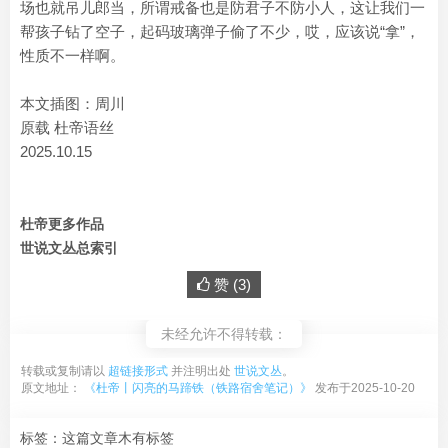
场也就吊儿郎当，所谓戒备也是防君子不防小人，这让我们一
帮孩子钻了空子，起码玻璃弹子偷了不少，哎，应该说“拿”，
性质不一样啊。
本文插图：周川
原载 杜帝语丝
2025.10.15
杜帝更多作品
世说文丛总索引
赞 (
3
)
未经允许不得转载：
转载或复制请以
超链接形式
并注明出处
世说文丛
。
原文地址：
《杜帝丨闪亮的马蹄铁（铁路宿舍笔记）》
发布于2025-10-20
标签：这篇文章木有标签