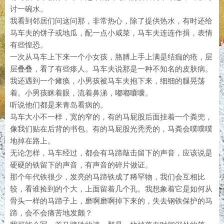
讨一碗水。
我看到邻居们问这问那，非常热心，除了提供热水，有时还给
马车夫的饼子或地瓜，配一点小咸菜，马车夫连连作揖，表情
有些惶恐。
一次从马车上下来一个小女孩，胳膊上手上满是结痂的疮，层
层叠叠，看了有些瘆人。马车夫说那是一种不知名的皮肤病。
我还遇到一个瘫痪，小男孩被马车夫抱下来，细细的腿晃荡
着。小男孩眯着眼，流着鼻涕，嘟嘟囔囔。
听说他们都是来青岛看病的。
马车大小不一样，宽的窄的，有的马屁股后面挂着一个粪兜，
像我们贴在后背的书包。有的马屁股光秃秃的，马粪会噗噗噗
地掉在路上。
无论怎样，马车经过，都会有马蹄敲击留下的声音，应该说是
硬硬的铁留下的声音，有声音的碎片做证。
那个年代铁很少，发亮的马蹄铁成了稀罕物，我们会互相比
较，看谁捡到的个大，上面留着几个孔。我想象着它是如何从
骨头一样的马蹄子上，磨啊磨啊掉下来的，失去钢铁保护的马
蹄，会不会痛苦地发颤？