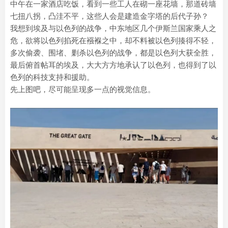
中午在一家酒店吃饭，看到一些工人在砌一座花墙，那道砖墙
七扭八拐，凸洼不平，这些人会是建造金字塔的后代子孙？
我想到埃及与以色列的战争，中东地区几个伊斯兰国家乘人之
危，欲将以色列掐死在襁褓之中，却不料被以色列揍得不轻，
多次偷袭、围堵、剿杀以色列的战争，都是以色列大获全胜，
最后俯首帖耳的埃及，大大方方地承认了以色列，也得到了以
色列的科技支持和援助。
先上图吧，尽可能呈现多一点的视觉信息。