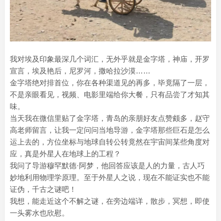
我对埃及印象最深几个词汇，无外乎就是金字塔，神庙，开罗
宣言，埃及艳后，尼罗河，撒哈拉沙漠……
金字塔绝对排首位，你在各种渠道见的再多，毕竟隔了一层，
不是亲眼看见，视频、电影里端给你大餐，只有品尝了才知其
味。
当天我在微信里贴了金字塔，青岛的亲朋好友点赞颇多，赵守
高老师留言，让我一定问问当地导游，金字塔那些巨石是怎么
运上去的，方位坐标与地球自转公转竟然在宇宙间某些角度对
应，真是外星人在地球上的工程？
我问了导游穆罕默德·阿梦，他回答应该是人的力量，古人巧
妙地利用物理学原理。至于外星人之说，现在不能证实也不能
证伪，千古之谜吧！
我想，能走近这个不解之谜，在旁边端详，散步，冥想，即使
一头雾水也欣慰。