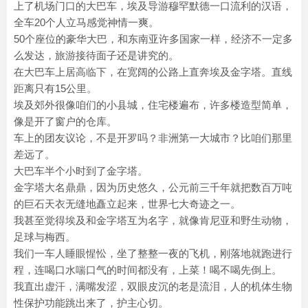
上了机场门口的大巴车，埃及导游穆罕默德一口流利的汉语，
全车20个人立马感觉神情一爽。
50个座位的豪华大巴，和东南亚许多国家一样，经济不一定多
么发达，旅游接待面子还是讲究的。
在大巴车上居高临下，在宽阔的公路上直奔埃及金字塔。直线
距离只有15公里。
埃及郊外很像咱们的小县城，住宅楼遍布，许多楼造型简单，
像是开了窗户的仓库。
车上的团友议论，不是开罗吗？非洲第一大城市？比咱们那里
差远了。
大巴车半个小时到了金字塔。
金字塔大名鼎鼎，因为历史悠久，公元前三千年就把数百万吨
的巨石天衣无缝地矗立起来，世界七大奇迹之一。
我甚至觉得埃及和金字塔互为名字，就像肯尼亚和野生动物，
足球与梅西。
我们一车人睡眼惺忪，坐了整整一夜的飞机，刚落地就跑进行
程，连喝口水喘口气的时间都没有，上菜！喝不喝先倒上。
我直出虚汗，满嘴发涩，双眼皮沉的老是流泪，人的机体生物
性保护功能跳出来了，护主心切。