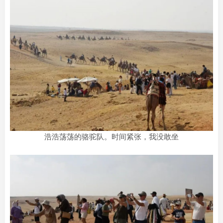
浩浩荡荡的骆驼队。时间紧张，我没敢坐