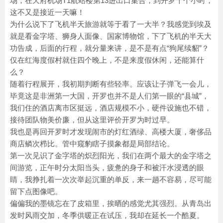
场，在天府机场T1航站楼第13进出口集合，到开罗十个小时，
这不又是接近一天嘛！
为什么说下了飞机半天旅游就等于看了一大半？我感觉到埃及
就是看金字塔、狮身人面像、国家博物馆，下了飞机的半天大
功告成，后面的行程，就分量来讲，是不是有点“狗尾续貂”？
仅在红海度假村就住四个晚上，不是来度假休闲，还能算什
么？
随着行程展开，我初期判断有些轻率。应该让子弹飞一会儿，
毕竟这是非洲第一大国，开罗也并不是人们第一眼的“县城”，
我们住的酒店离市区挺远，酒店规模不小，硬件设施也不错，
接待团队物美价廉，但从这里评价开罗为时过早。
我也是再回开罗时才发现闹市的灯红酒绿、高楼大厦，奢侈品
商店鳞次栉比。管中窥豹瞎子摸象都是局部结论。
第一次见识了金字塔的炽烈阳光，我们在两个最大的金字塔之
间游览，正午时分太阳当头，疲惫的身子和被汗水浸透的眼
睛，我挣扎着一次次举起沉重的单反，来一趟不容易，尽可能
留下点图像吧。
偏偏我的墨镜忘在了皮箱里，挨晒的感觉尤其强烈。从青岛出
发时风雨交加，冬季供暖正在试压，我却在延长一个酷夏。