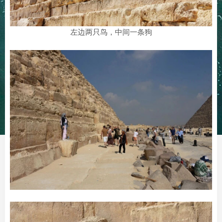
左边两只鸟，中间一条狗