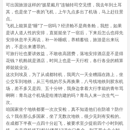
可出国旅游这样的“披星戴月”连轴转司空见惯，我去年到土耳
其，也是坐了一夜的飞机，上午九点多出了机场，马上赶往景
点。
飞机上能算是“睡”了一宿吗？经济舱不是商务舱，我想，如果
是讲人道人性的安排，直挺挺坐了一宿后，下来后怎么也得先
安排休息半天再说，补一补睡眠，养精蓄锐，旅游是出来玩
的，不是出来遭罪的。
可旅行社也要讲效益，不敢收高团费，落地安排酒店是不是得
花钱？机舱就是酒店，时间上也是一天行程，各行各业的精算
师兢兢业业。
这次到埃及，为了从成都转机，我周六一天全糟蹋在路上，坐
公交车到地铁，从三号线的尽头再换乘，八号线地铁到胶东机
场，差不多又是四、五十分钟，我身边拿着大行李箱的青年骂
咧咧：青岛这个机场是给潍坊建的吗？青岛人来一次生气一
次。
咱国家坐个地铁都要一次次安检，真不知道他们在防谁？防什
么？我在那么多国家，坐了无数次地铁，很少见到有安检的。
在成都下半夜一点四十分起飞，被要求至少提前四个小时到机