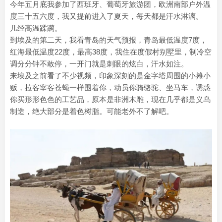
今年五月底我参加了西班牙、葡萄牙旅游团，欧洲南部户外温
度三十五六度，我又提前进入了夏天，每天都是汗水淋漓。
几经高温蹂躏。
到埃及的第二天，我看青岛的天气预报，青岛最低温度7度，
红海最低温度22度，最高38度，我住在度假村别墅里，制冷空
调分分钟不敢停，一开门就是刺眼的炫白，汗水如注。
来埃及之前看了不少视频，印象深刻的是金字塔周围的小摊小
贩，拉客宰客苍蝇一样围着你，动员你骑骆驼、坐马车，诱惑
你买形形色色的工艺品，原本是非洲木雕，现在几乎都是义乌
制造，绝大部分是着色树脂。可能老外不了解吧。