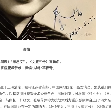
秦怡
间谍》“家忠义”，《女篮五号》喜扬名。
困扰病魔虽苦难，演编“湖畔”草青青。
9日）出生于上海浦东，祖籍江苏省高邮，中国内地国家一级女演员。她从话剧
角色，以精湛演技塑造众多经典角色。民国时期，她参演《好丈夫》《日
台，与白杨、舒绣文、张瑞芳并称为抗战大后方重庆影剧舞台上的“四大名
年代。在民国影台有一定的影响力。1949年后，主演《女蓝五号》《铁道游