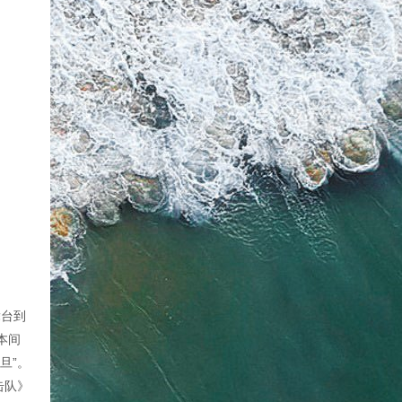
舞台到
本间
旦”。
击队》