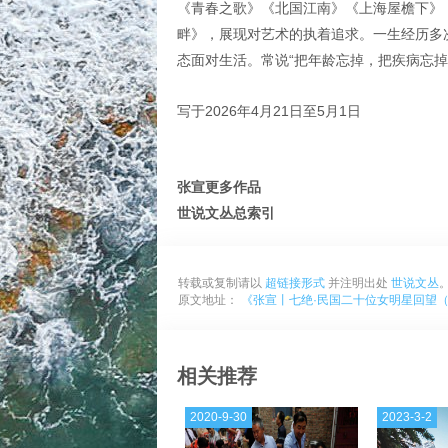
《青春之歌》《北国江南》《上海屋檐下》
畔》，展现对艺术的执着追求。一生经历多
态面对生活。常说“把年龄忘掉，把疾病忘掉
写于2026年4月21日至5月1日
张宣更多作品
世说文丛总索引
转载或复制请以
超链接形式
并注明出处
世说文丛
原文地址：
《张宣丨七绝·民国二十位女明星回望（
相关推荐
2020-9-30
2023-3-2