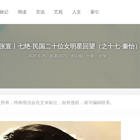
旅记
阅读
言说
艺苑
人文
索引
张宣丨七绝·民国二十位女明星回望（之十七·秦怡
2026-5-25
阅读(297)
评论(0)
分类：
文学
权所有；特殊情况会在文末标注，如有侵权，请与编辑联系。