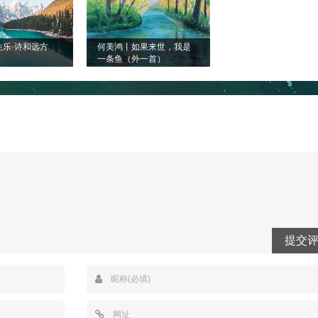
生乐·诗和远方
何美鸿丨如果来世，我是
一条鱼（外一首）
提交