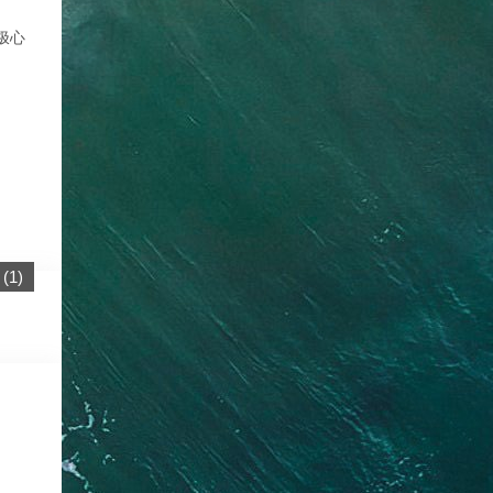
极心
(
1
)