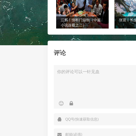
江辉丨情断门后街（中篇
张宣丨长
小说连载之二）
评论