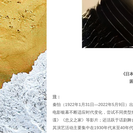
《日本
注：
秦怡（1922年1月31日—2022年5月
电影银幕不断适应时代变化，尝试不同类型
谍》《忠义之家》等影片；还活跃于话剧舞
其演艺活动主要集中在1930年代末至40