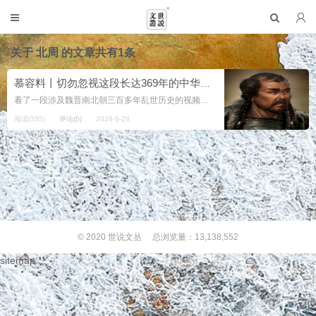
关于
北周
的文章共有1条
慕容料丨切勿忽视这段长达369年的中华史（慕容随笔）
看了一段涉及魏晋南北朝三百多年乱世历史的视频。这段长达369年的历史其惨烈程度和深远影响，都远超过我们耳熟能详的《三国演义》或楚汉争霸。它是中华文明史上最为波澜壮阔的一页。 视频里提到的名字，个个都是顶天立地的大英雄。...
阅读(355)
评论(0)
2026-5-28
© 2020
世说文丛
总浏览量：13,138,552
sitemap