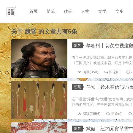
首页
随笔
往事
人物
文学
文史
关于
魏晋
的文章共有5条
慕容料丨切勿忽视这段长
随笔
看了一段涉及魏晋南北朝三百多年乱世
《三国演义》或楚汉争霸。它是中华文明
阅读(350)
评论(0)
2
任知丨铃木春信“见立绘”
艺苑
在日语里“浮世”与“忧世”发音相同，
浮的匆匆过客。在中国魏晋时期阮籍《大
阅读(2694)
评论(0)
臧健丨纽约元宵节雪
随笔