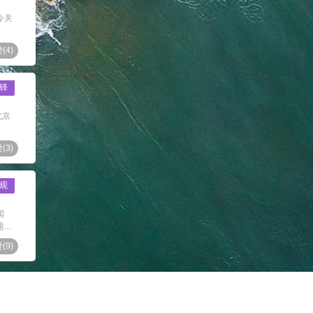
今关
(
4
)
铎
北京
(
3
)
观
闻
..
(
9
)