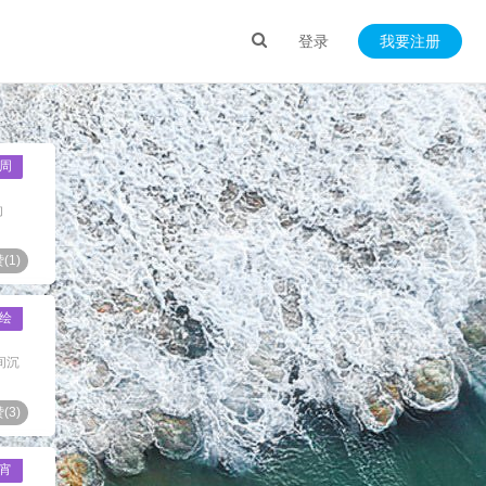
登录
我要注册
周
的
(
1
)
绘
间沉
(
3
)
宵