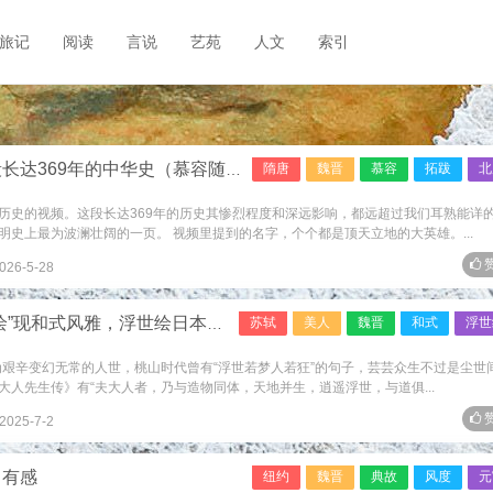
旅记
阅读
言说
艺苑
人文
索引
达369年的中华史（慕容随笔）
隋唐
魏晋
慕容
拓跋
北
历史的视频。这段长达369年的历史其惨烈程度和深远影响，都远超过我们耳熟能详
史上最为波澜壮阔的一页。 视频里提到的名字，个个都是顶天立地的大英雄。...
赞
026-5-28
现和式风雅，浮世绘日本美学再发现
苏轼
美人
魏晋
和式
浮世
意为艰辛变幻无常的人世，桃山时代曾有“浮世若梦人若狂”的句子，芸芸众生不过是尘世
人先生传》有“夫大人者，乃与造物同体，天地并生，逍遥浮世，与道俱...
赞
2025-7-2
中有感
纽约
魏晋
典故
风度
元