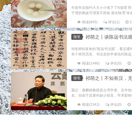
年前年后纽约大大小小地下了N场雪 而
于雪的典故可谓美不胜收 谢女咏雪“未若
阅读(845)
评论(1)
2
祁萌之丨谈陈远书法
随笔
W老师转发来的“陈远书法观”，看后
有个研究历史、书法史的学者也叫陈远。
阅读(1446)
评论(0)
祁萌之丨不知有汉，
随笔
题记：龚鹏程教授是台湾学者。近年他
名。但由于其著作缺少创见，学术影响
阅读(2343)
评论(0)