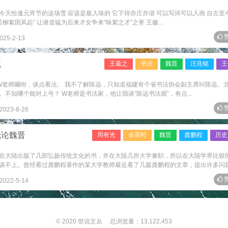
今天恰逢元宵节的这场雪 应该是最入味的 它下得亦庄亦谐 可以写诗可以入画 自古至
柳絮因风起” 让谢道韫为后来才女争来“咏絮之才”之誉 王徽...
赞
025-2-13
观
王羲之
书法
魏晋
汪兆铭
王
遵W老师嘱咐，谈点看法。 我不了解陈远，只知道福建有个省书法协会副主席叫陈远。
不知哪个能对上号？ W老师是书法家，他让我谈“陈远书法观”，有点...
赞
2023-8-26
无论魏晋
周有光
余英时
魏晋
龚鹏程
历史
在大陆出版了几部弘扬传统文化的书，并在大陆几所大学兼职，所以在大陆学界比较
谈不上。曾经看过龚鹏程著作的某大学教师最近看了几篇龚鹏程的文章，提出许多问题.
赞
2022-5-14
© 2020
世说文丛
总浏览量：13,122,453