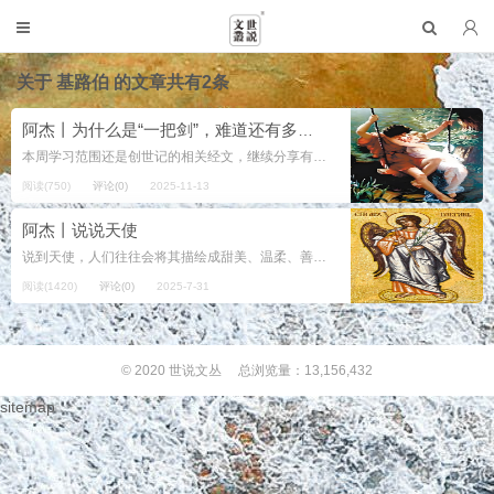
关于
基路伯
的文章共有2条
阿杰丨为什么是“一把剑”，难道还有多把剑？（中英文版本不对应问题初探之三）
本周学习范围还是创世记的相关经文，继续分享有关中英文版本的不对应问题的笔记。 先看一段经文。 So he drove out the man; and he placed at the east of the gard...
阅读(750)
评论(0)
2025-11-13
阿杰丨说说天使
说到天使，人们往往会将其描绘成甜美、温柔、善良、像人一样的生物，它有着非凡的翅膀、白色的长袍、金色的光环和柔和的光芒。它似乎提供安慰，缓解我们的烦恼，有时还可以保护我们免受各种麻烦。 虽然圣经中没有说上述这种天使的形象是...
阅读(1420)
评论(0)
2025-7-31
© 2020
世说文丛
总浏览量：13,156,432
sitemap