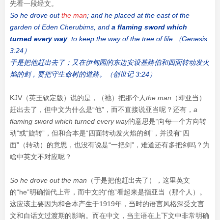
先看一段经文。
So he drove out
the man
; and he placed at the east of the
garden of Eden Cherubims, and
a flaming sword which
turned every way
, to keep the way of the tree of life.（Genesis
3:24）
于是把他赶出去了；又在伊甸园的东边安设基路伯和四面转动发火
焰的剑，要把守生命树的道路。（创世记 3:24）
KJV（英王钦定版）说的是，（祂）把那个人
the man
（即亚当）
赶出去了，但中文为什么是“他”，而不直接说亚当呢？还有，
a
flaming sword
which turned every way
的意思是“向每一个方向转
动”或“旋转”，但和合本是“四面转动发火焰的剑”，并没有“四
面”（转动）的意思，也没有说是“一把剑”，难道还有多把剑吗？为
啥中英文不对应呢？
So he drove out the man
（于是把他赶出去了），这里英文
的“he”明确指代上帝，而中文的“他”看起来是指亚当（那个人）。
这应该主要因为和合本产生于1919年，当时的语言风格深受文言
文和白话文过渡期的影响。而在中文，当主语在上下文中非常明确