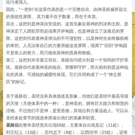
玷污者闯入。
因此，“一把剑”在这里代表的是一个完整自洽、由神圣权威所设立
的系统性屏障。 其力量不在于数量，而在于本质。
其次，这把剑是神亲自安设的。这首先象征着神的判决和主权。是
神决定了人因犯罪而必须离开伊甸园，也是神设立了这最后的界
限。这把剑代表着神圣律法的不可侵犯性，以及神对生命终极权柄
的掌控。人无法靠自己的力量突破这道屏障，强调了“回归”伊甸园
不是靠人的努力，而只能依靠神的恩典和救赎。
第三，这把剑并非孤立存在。基路伯与喷火剑是一个协同的守护系
统。基路伯代表着神圣的临在、荣耀和守护，而火焰剑则是这种临
在的具体、可感知的威慑性体现。它们共同构成了一个“神之禁
区”的标记。
关于基路伯，圣经没有具体描述其形象，但他们是圣经中最高等级
的天使（天使体系中的一种），是神圣的、拥有巨大能力和智慧的
活物。不过他们不是神，是受造物，其地位和力量远超人。可以从
圣经多处章节的描述来拼凑出他们的形象和职责。
基路伯
在整本圣经里共出现68处，主要来自出埃及记（11处）、
列王纪上（13处）、历代志下（8处）、以西结书（23处），还有