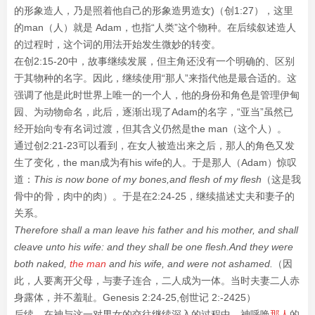
的形象造人，乃是照着他自己的形象造男造女)（创1:27），这里
的man（人）就是 Adam，也指“人类”这个物种。在后续叙述造人
的过程时，这个词的用法开始发生微妙的转变。
在创2:15-20中，故事继续发展，但主角还没有一个明确的、区别
于其物种的名字。因此，继续使用“那人”来指代他是最合适的。这
强调了他是此时世界上唯一的一个人，他的身份和角色是管理伊甸
园、为动物命名，此后，逐渐出现了Adam的名字，“亚当”虽然已
经开始向专有名词过渡，但其含义仍然是the man（这个人）。
通过创2:21-23可以看到，在女人被造出来之后，那人的角色又发
生了变化，the man成为有his wife的人。于是那人（Adam）惊叹
道：
This is now bone of my bones,and flesh of my flesh
（这是我
骨中的骨，肉中的肉）。于是在2:24-25，继续描述丈夫和妻子的
关系。
Therefore shall a man leave his father and his mother, and shall
cleave unto his wife: and they shall be one flesh.And they were
both naked,
the man
and his wife, and were not ashamed.
（
因
此，人要离开父母，与妻子连合，二人成为一体。当时夫妻二人赤
身露体，并不羞耻。
Genesis 2:24-25,
创世记 2:-2425）
后续，在神与这一对男女的交往继续深入的过程中，神呼唤
那人
的