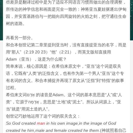
些差异是翻译过程中是为了适应不同语言习惯而做出的合理调整，
所传达的神学信息和画面是完全一致的：神将亚当夏娃驱逐出伊甸
园，并安置基路伯与一把能向四周旋转的火焰之剑，把守通往生命
树的道路。
再看另一部分。
和合本创世记第二章里提到亚当时，没有直接提亚当的名字，而是
用“那人”（2:19 20 23）“他”（2:21），而英文版却直接用
Adam（亚当），这是为什么呢？
简单来说，核心原因是：在希伯来原文中，“亚当”这个词是双关
语，它既有“人类”的泛指含义，也有作为第一个男人“亚当”这个专
有名词的含义。和合本捕捉并再现了原文从“泛指”到“特指”的叙事
过程。
希伯来文词אָדָם 的读音是Adam。这个词的基本意思是“人”或“人
类”，它源于אֲדָמָה，意思是“土地”或“泥土”。所以从词源上，“亚
当”就是“用泥土造的人”。
创世记巧妙地运用了这个词的双关含义：
So God created
man
in his own image,in the image of God
created he him,male and female created he them
.(神就照着自己