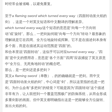
时经常会被省略，以避免重复。
至于
a flaming sword which turned every way
（四面转动发火焰的
剑），这是一个对英文短语和中文翻译的理解差异。
which turned every way
这个短语的意思是“向每一个方向转
动”或“旋转”。那么，一把剑如何能“向每一个方向”转动？最形象的
理解就是它在四周、全方位地旋转或挥舞。它不是在描述剑本身有
多个面，而是在描述其运动范围是“四面”的。
和合本里说“四面转动”，这似乎可以对应
turned every way
，“四
面”是中文的惯用语，意思是“各个方面”“四周”应该捕捉了英文原意
中“全方位、无死角地转动”的概念吧。
那么，是一把剑还是多把剑？
英文
a flaming sword
（单数），的的确确就是一把剑。而中文
是“四面转动发火焰的剑”，中心词是“剑”，所以这里指的也是一把
剑。为什么会有“多把剑”的错觉？可能是因为“四面转动”这个描述
非常有力，让人联想到一个覆盖范围极广的防御系统，从而会形成
多重剑影的画面。但中英文都明确指出这是一把能够全方位旋转、
发出火焰的剑。