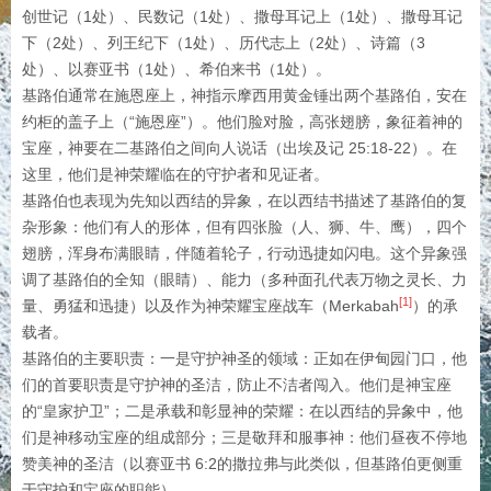
创世记（1处）、民数记（1处）、撒母耳记上（1处）、撒母耳记
下（2处）、列王纪下（1处）、历代志上（2处）、诗篇（3
处）、以赛亚书（1处）、希伯来书（1处）。
基路伯通常在施恩座上，神指示摩西用黄金锤出两个基路伯，安在
约柜的盖子上（“施恩座”）。他们脸对脸，高张翅膀，象征着神的
宝座，神要在二基路伯之间向人说话（出埃及记 25:18-22）。在
这里，他们是神荣耀临在的守护者和见证者。
基路伯也表现为先知以西结的异象，在以西结书描述了基路伯的复
杂形象：他们有人的形体，但有四张脸（人、狮、牛、鹰），四个
翅膀，浑身布满眼睛，伴随着轮子，行动迅捷如闪电。这个异象强
调了基路伯的全知（眼睛）、能力（多种面孔代表万物之灵长、力
[1]
量、勇猛和迅捷）以及作为神荣耀宝座战车（Merkabah
）的承
载者。
基路伯的主要职责：一是守护神圣的领域：正如在伊甸园门口，他
们的首要职责是守护神的圣洁，防止不洁者闯入。他们是神宝座
的“皇家护卫”；二是承载和彰显神的荣耀：在以西结的异象中，他
们是神移动宝座的组成部分；三是敬拜和服事神：他们昼夜不停地
赞美神的圣洁（以赛亚书 6:2的撒拉弗与此类似，但基路伯更侧重
于守护和宝座的职能）。