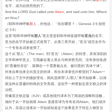
名字，成为自然而然的了。
And the LORD God called unto
Adam
, and said unto him, Where
art thou?
（
耶和华神呼唤
那人
，对他说：「你在哪里？」
Genesis 3:9,
创世
记 3:9）
这里“耶和华神呼唤
那人
”英文里是耶和华神直接呼唤
亚当
的名字。
亚当的名字开始被正式使用了。从第三章开始，“亚当”就完全作为
一个专有名词来使用了。
这个从“那人”（The man）到“亚当”（Adam）的转变，具有深刻的
文学和神学意义。它既象征着人类从与神亲密无间、没有身份焦虑
的“普遍性存在”，落脚在一个需要被点名、被问责的“具体个体”。
对来自希伯来文向英文的转译，和合本译者也许察觉到了Adam一
词在上下文中的微妙变化，因此选择用“人/那人”来开始叙事，以保
留这种从普遍到特殊的文学美感。这似乎一种更贴近原文精义的译
法吧。
而像英文钦定版（KJV）或其他现代译本为了阅读的清晰和流畅，
倾向于从一开始就将 Adam 直接音译为专有名词Adam。他们或许
认为，应该让读者从一开始就知道这个故事是关于特定人物亚当