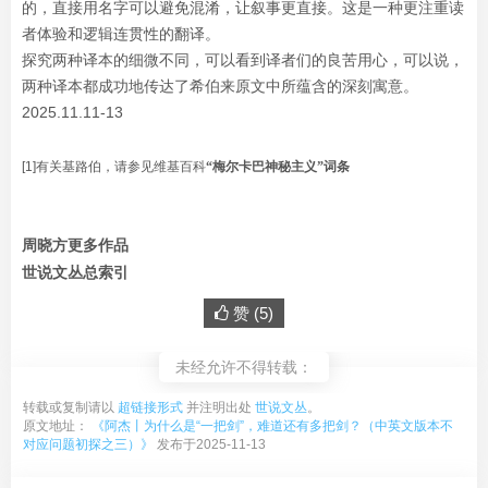
的，直接用名字可以避免混淆，让叙事更直接。这是一种更注重读
者体验和逻辑连贯性的翻译。
探究两种译本的细微不同，可以看到译者们的良苦用心，可以说，
两种译本都成功地传达了希伯来原文中所蕴含的深刻寓意。
2025.11.11-13
[1]有关基路伯
，
请参见维基百科
“梅尔卡巴神秘主义”词条
周晓方更多作品
世说文丛总索引
赞 (
5
)
未经允许不得转载：
转载或复制请以
超链接形式
并注明出处
世说文丛
。
原文地址：
《阿杰丨为什么是“一把剑”，难道还有多把剑？（中英文版本不
对应问题初探之三）》
发布于2025-11-13