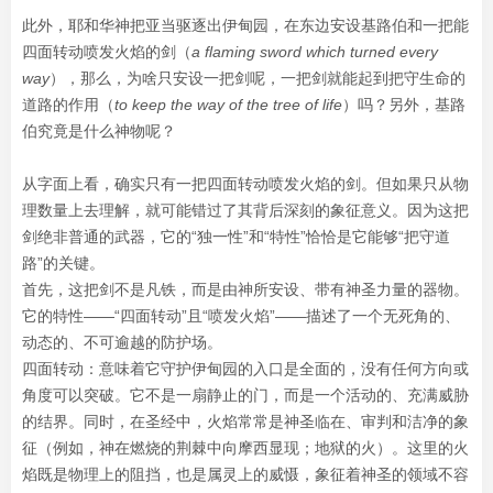
此外，耶和华神把亚当驱逐出伊甸园，在东边安设基路伯和一把能
四面转动喷发火焰的剑（
a flaming sword which turned every
way
），那么，为啥只安设一把剑呢，一把剑就能起到把守生命的
道路的作用（
to keep the way of the tree of life
）吗？另外，基路
伯究竟是什么神物呢？
从字面上看，确实只有一把四面转动喷发火焰的剑。但如果只从物
理数量上去理解，就可能错过了其背后深刻的象征意义。因为这把
剑绝非普通的武器，它的“独一性”和“特性”恰恰是它能够“把守道
路”的关键。
首先，这把剑不是凡铁，而是由神所安设、带有神圣力量的器物。
它的特性——“四面转动”且“喷发火焰”——描述了一个无死角的、
动态的、不可逾越的防护场。
四面转动：意味着它守护伊甸园的入口是全面的，没有任何方向或
角度可以突破。它不是一扇静止的门，而是一个活动的、充满威胁
的结界。同时，在圣经中，火焰常常是神圣临在、审判和洁净的象
征（例如，神在燃烧的荆棘中向摩西显现；地狱的火）。这里的火
焰既是物理上的阻挡，也是属灵上的威慑，象征着神圣的领域不容