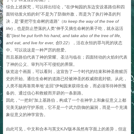
综合上述探究，可以得出结论，"在伊甸园的东边安设基路伯和四
面转动发火焰的剑"不是为了防御外敌，而是为了执行神圣的判
决，是“要把守生命树的道路”（
to keep the way of the tree of
life
)，也是防止堕落的人类“伸手又摘生命树的果子吃，就永远活
着”(
lest he put forth his hand, and take also of the tree of life,
and eat, and live for ever
,
创3:22
），活在永恒的罪与死的状态
中。可以说这是一种严厉的慈爱。
而且基路伯代表了神的荣耀、圣洁与临在；四面转动的火焰剑代表
了神的公义、审判与不可侵犯的界限。
纵览这个画面，可以看到，这宣告了一个时代的结束和神圣救赎历
史的开始。通往生命树的道路已经被神圣的权威彻底封锁。从此，
人类不能再靠简单地“走回”伊甸园来获得生命，而必须等待神所预
备的、通过信心和救赎而开辟的一条新路。
因此，“一把剑”加上基路伯，构成了一个在神学上和象征意义上都
完美无缺的守护系统，它不是一个武力防御的漏洞，而是一个充满
象征意义的神学宣告。
由此可见，中文和合本与英文KJV版本虽然有字面上的差异，但这