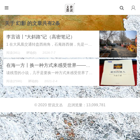
关于
幻影
的文章共有2条
李言谙丨“大斜路”记（高密笔记）
1 在大凤凰交通转盘西南角，石庵路西侧，先是一米来宽的绿化带，绿化带中间三棵大柳树，树下是瓦房围起来的小院。小院不小。不小的原因是院落按地形围成直角三角形，这边看不到那边，尖头看不到底边。靠石庵路一...
阅读(361)
评论(0)
2026-7-7
在海一方丨换一种方式来感受世界——读残雪小说《最后的情人》
读残雪的小说，几乎是要换一种方式来感受世界了，而且是在感受一个真正动起来的生命世界。如果拿她的描述与我们对现实事物的感觉相对比，会说，那怎么可能呢？人可以在空中悬浮起来，好像地球引力已经失效；不同人物可以在同...
阅读(2596)
评论(0)
2021-2-4
© 2020
世说文丛
总浏览量：13,099,781
sitemap