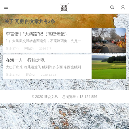
关于
瓦房
的文章共有2条
李言谙丨“大斜路”记（高密笔记）
1 在大凤凰交通转盘西南角，石庵路西侧，先是一米来宽的绿化带，绿化带中间三棵大柳树，树下是瓦房围起来的小院。小院不小。不小的原因是院落按地形围成直角三角形，这边看不到那边，尖头看不到底边。靠石庵路一...
阅读(374)
评论(0)
2026-7-7
在海一方丨行旅之魂
大巴开出来 魂儿沿途飞 触到许多东西 东西也触到魂 鲁中平原上 土堤的河流 土路的乡村 一方平整的田地 挨着短垣和瓦房 菜园子的后面 是缓坡上的果林 陌生的田园 安排了怎样的生活 是劳苦...
阅读(1740)
评论(0)
2020-12-15
© 2020
世说文丛
总浏览量：13,124,856
sitemap