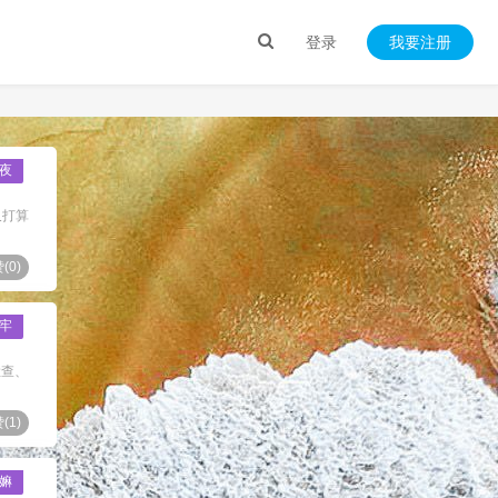
登录
我要注册
夜
又打算
(
0
)
牢
检查、
(
1
)
嫲