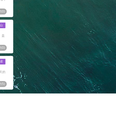
(
0
)
山
。盖
(
0
)
读
天的
(
5
)