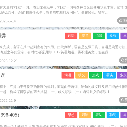
大量的“打发”一词。 在日常生活中，“打发”一词有多种含义且使用场景丰富。如“打
聊状态时，会说“我没什么事，就看看电视打发时间”。像在候机、等车...
赞
2025-5-14
差异
词语
差异
情景
疑惑
直
来完成，言语在其中起到应有的作用。由此判断，语言是交际工具，言语是沟通方法
耄耋之年的父亲，有时把电视调到CCTV英语频道。虽不通英文，但在我...
赞
2023-12-21
谬误
词语
歧义
形式
谬误
多义
程中，不是由于违反正确推理的规则，而是由于语词、语句的歧义以及误用或然性推
，构成逻辑谬误的两大类型。 一、歧义谬误 （一）语词歧义的谬误 1....
赞
2022-11-9
6-405）
思想
词语
表达
聪明
界
那是 你一个人的观念 思想 本身强而有力 它并非 你表达它时 所用的 感情 （二） 家