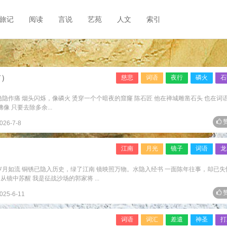
旅记
阅读
言说
艺苑
人文
索引
首）
慈悲
词语
夜行
磷火
石
隐隐作痛 烟头闪烁，像磷火 烫穿一个个暗夜的窟窿 陈石匠 他在禅城雕凿石头 也在词
像 只要去除多余...
赞
026-7-8
）
江南
月光
镜子
词语
龙
岁月如流 铜锈已隐入历史，绿了江南 镜映照万物。水隐入经书 一面陈年往事，却已失
镜中苏醒 我是征战沙场的郭家将 ...
赞
025-6-11
词语
词汇
差遣
神圣
打