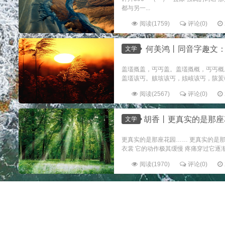
都与另一...
阅读(1759)
评论(0)
何美鸿丨同音字趣文
文学
盖瓂摡盖，丐丐盖。盖瓂摡概，丐丐概
盖瓂该丐。赅垓该丐，姟峐该丐，陔荄概该丐
阅读(2567)
评论(0)
​胡香丨更真实的是那
文学
更真实的是那座花园…… 更真实的是那
衣裳 它的动作极其缓慢 疼痛穿过它逐渐
阅读(1970)
评论(0)