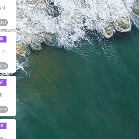
发时
(
10
)
播
。沟
(
4
)
词
理、
(
4
)
限
庭每个