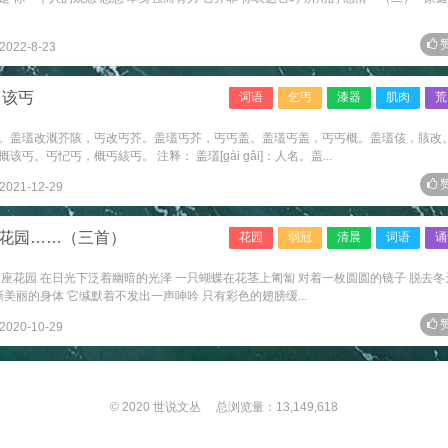
赞
2022-8-23
：该丐
词语
乞丐
漆器
肌肉
荒
。盖瓂改溉芥陔，丐改丐芥。盖瓂丐芥，丐丐盖。盖瓂丐盖，丐丐概。盖瓂侅，胲改
。丐忋丐，概丐絯丐。 注释： 盖瓂[gài gǎi]：人名。盖...
赞
2021-12-29
座花园……（三首）
花园
弱冠
清晨
词语
诵
座花园 在日光下泛着幽暗的光泽 一只蝴蝶在花茎上匍匐 对着一枚圆圆的镜子 脱去冬
美丽的身体 它缄默着不发出一声呻吟 只有彩色的翅膀缓...
赞
2020-10-29
© 2020
世说文丛
总浏览量：13,149,618