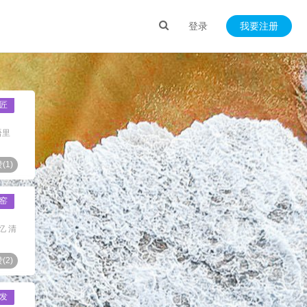
登录
我要注册
匠
语里
(
1
)
窑
忆 清
(
2
)
发