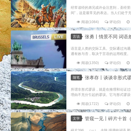
经常读经的弟兄或许会注意到，圣经里有
间”，这是最常见的表达。当人们处于无
阅读(1084)
评论(0)
张勇丨情景不同 词语
言说
语言是人类的交际工具。交际通过沟通
通有效与否，取决于言语的运用程度。 
阅读(1350)
评论(0)
张孝存丨谈谈非形式
随笔
所谓非形式谬误，就是在推理和论证过
理由不充分引起的谬误。它与形式谬误一起
阅读(1722)
评论(0)
管窥一见丨碎片十首（39
文学
碎片396 （一） 去除 强调的词语 