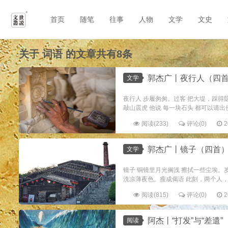
首页
随笔
往事
人物
文学
文史
关于
词语
的文章共有8条
郭杰广丨夜行人（四
文学
夜行人 步履匆匆。过客 把大堤，踩得
敲山震虎 他说 每一块石头 都可以请出佛
阅读(233)
评论(0)
2
郭杰广丨镜子（四首
文学
镜子 铜镜里月光搁浅 擦拭一些尘埃。
洗凉薄夜色。瘦成偈语 此刻，两个人，从
阅读(815)
评论(0)
2
阿杰丨“打发”与“差遣”
阅读