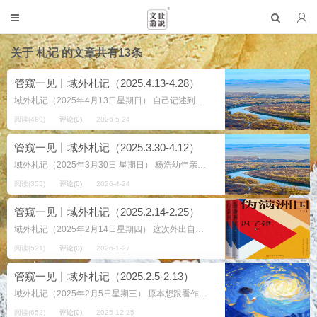
关于
札记
的文章共有13条
管窥一见丨域外札记（2025.4.13-4.28）
域外札记（2025年4月13日星期日） 自己记述到这里，总在想自己的这些想法是否准确，不借助当下最时髦的“搜索引擎”，搜了一下其他读者对这部作品第一章的看法，下面就是搜到的答案，总感觉有那么点“卖关子”，用通俗的话...
阅读(489)
评论(0)
2026-5-24
管窥一见丨域外札记（2025.3.30-4.12）
域外札记（2025年3月30日 星期日） 杨浩幼年亲历平顶山惨案，目睹全家被日军屠杀，从死人堆中爬出后被杨三爷收养，却长期遭受剥削和虐待（如被迫干苦力、新婚妻子被杨三爷凌辱）。他的经历浓缩了伪满时期底层民众的普遍苦...
阅读(355)
评论(0)
2026-4-24
管窥一见丨域外札记（2025.2.14-2.25）
域外札记（2025年2月14日星期四） 这次外出自己知道以旅游为主，所以我带着一本作家迟子建的很短的一部作品，算作是小长篇或者说是大中篇作品，是由人民文学出版社2013年第1次出版，2024年3月第4次印刷的《晚安...
阅读(521)
评论(0)
2026-1-27
管窥一见丨域外札记（2025.2.5-2.13）
域外札记（2025年2月5日星期三） 原本想跟看作家迟子建的散文集那样一个小章节地去记述，后来发现不太合适，索性一口气看完了，虽然用了两天时间，那是因为阅读在自己的日常生活中（现阶段）还不是主要的事情，跟掌柜的一...
阅读(652)
评论(0)
2025-12-25