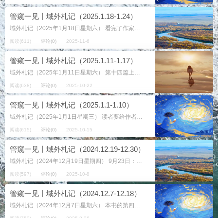
管窥一见丨域外札记（2025.1.18-1.24）
域外札记（2025年1月18日星期六） 看完了作家迟子建的散文小说合集《光明于低头的一瞬》，按照阅读计划，进入作家迟子建的另一本散文集《寒夜生花》，这部作品集是由人民文学出版社2013年1月第一版，全国各新华书...
阅读(611)
评论(0)
2025-11-6
管窥一见丨域外札记（2025.1.11-1.17）
域外札记（2025年1月11日星期六） 第十四篇上《鲁镇的黑夜与白天》，作家写在鲁镇参观时的感受，我摘了其中一段，作家写道：任何一个伟大的作家内心深处都具有的浪漫主义情怀。……孔乙己是现实的，但也是浪漫的，只不过那...
阅读(638)
评论(0)
2025-10-22
管窥一见丨域外札记（2025.1.1-1.10）
域外札记（2025年1月1日星期三） 读者要给作者挑毛病太容易了，但是自己还是觉得故意挑毛病有那么点不仁不义，你写不出来，还要给别人挑毛病，说明你内心里有那么点妒贤嫉能之嫌。正是有这样的看法，自己写的读后感大多是以...
阅读(615)
评论(0)
2025-10-15
管窥一见丨域外札记（2024.12.19-12.30）
域外札记（2024年12月19日星期四） 9月23日：灵芝的丈夫许世民是社科院的研究员，因嫖娼被抓了，王主任和刘天园去采访，实际上去帮助做工作，见到灵芝的对象发现她一脸不在乎的样子，他跟王主任说，转告灵芝随时随地可...
阅读(597)
评论(0)
2025-10-8
管窥一见丨域外札记（2024.12.7-12.18）
域外札记（2024年12月7日星期六） 本书的第四小章节的题目是：金娃。巴音暴死街头最后是警察帮助收的尸，王春申的妻子吴芬落了几滴泪，派人送去了一套寿衣，这就算过去了。 没想到的是，没过几天吴芬开始发烧咳嗽，而且...