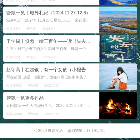
阅读(752)
评论(0)
2025-8-26
管窥一见丨域外札记（2024.11.27-12.6）
域外札记（2024年11月27日星期三·上） 来到异乡女儿家不到十天，收获最大的是看完了作家迟子建的长篇小说《烟火漫卷》，按照来时自己的想法完成了任务。 从去年来女儿这里，自己写了几十万字的《异乡日子》，家里面掌柜的不...
阅读(687)
评论(0)
2025-8-6
于学周丨倏忽一瞬三百年——读《失去的三百年》札记‌
引言：时空折叠下的文明叩问 三百年，既是一个王朝从崛起到衰败的周期，也是文明基因沉淀与制度惰性博弈的缩影。《失去的三百年》以1516年地理大发现至1840年鸦片战争为轴，将中国置于全球化初期的浪潮...
阅读(965)
评论(0)
2025-4-16
赵守高丨在超银，有一个女孩（小报告文学）——一个老教师的札记
写在前面 这是一篇旧作，放在箱底已好多年头了。之所以又翻出它来，是因为不久前，我在一个超市里又见到了文中的主人公。她胖了，白了，脸上洋溢着笑容。我不知这笑是发自她的心底，是超市职业的要求，还是她性格的改变。...
阅读(2592)
评论(0)
2022-7-26
管窥一见更多作品
返回首页 一个人的琐碎生活（2025.6.21-6.29） 域外札记（2025.5.11-5.23） 域外札记（2025.4.29-5.10） 域外札记（2025.4.13...
阅读(1803)
评论(0)
2022-1-17
© 2020
世说文丛
总浏览量：13,191,765