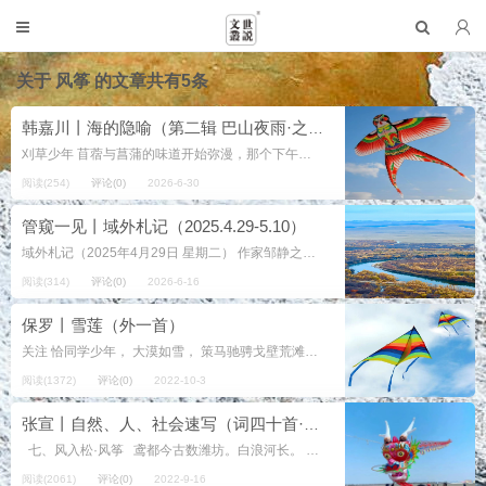
关于
风筝
的文章共有5条
韩嘉川丨海的隐喻（第二辑 巴山夜雨·之三）
刈草少年 苜蓿与菖蒲的味道开始弥漫，那个下午的阳光散发着女人的气息。 那是一条弯曲小路的导引，镰刀弯曲着切开草莽所蕴含的大地的真相。 风沿着草叶从长长的峡谷奔行而来，迎面撞响了站立的少年，拍打他的胸肌与额前...
阅读(254)
评论(0)
2026-6-30
管窥一见丨域外札记（2025.4.29-5.10）
域外札记（2025年4月29日 星期二） 作家邹静之《爱情宝典》中第四个故事《风筝误》，同样是改编之作。我查过资料：《风筝误》是清代文学家李渔创作的传奇戏剧，共三十出，完成于顺治十年（1653年）。全剧以风筝为线索...
阅读(314)
评论(0)
2026-6-16
保罗丨雪莲（外一首）
关注 恰同学少年， 大漠如雪， 策马驰骋戈壁荒滩。 追逐着青春的梦想飞呀飞， 飞向远方， 飞向天际的高山。 饮马江边， 溪水潺潺， 小憩顾盼。 咦， 何处的花儿，不离左右，时常相伴。 虽冰雪冷傲， 但寒风中摇曳的是她含...
阅读(1372)
评论(0)
2022-10-3
张宣丨自然、人、社会速写（词四十首·之七）
七、风入松·风筝 鸢都今古数潍坊。白浪河长。 年年赛会八方客，春明媚，洒满阳光。 走兽飞禽竞技，蜈蚣仙女高翔。 ...
阅读(2061)
评论(0)
2022-9-16