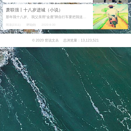
萧联强丨十八岁进城（小说）
那年我十八岁。 我父亲用“金鹿”牌自行车要把我送到离我村三十华里远的一个小镇。 父亲吃力地蹬着脚踏车，因劳作而佝偻的腰身和蓬乱花白的头发，让我感到丝丝酸楚，像不断飞过的鞭影，在我心里隐显。 父亲急促的呼吸声、破旧...
阅读(2311)
评论(0)
2020-9-30
© 2020
世说文丛
总浏览量：13,123,521
sitemap