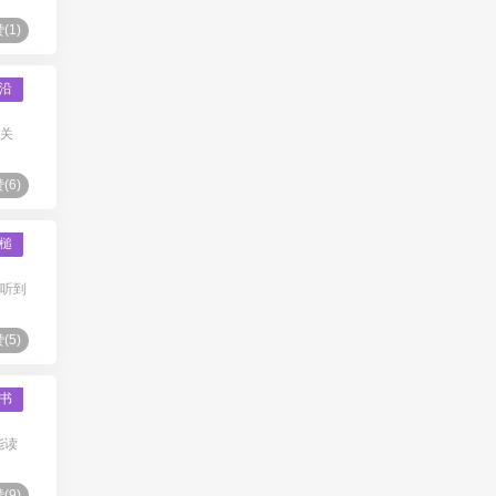
(
1
)
沿
闯关
(
6
)
槌
我听到
(
5
)
书
能读
(
9
)