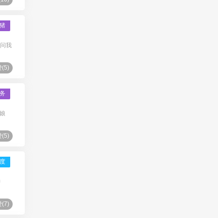
猪
刺问我
(
5
)
务
娘
(
5
)
度
神
(
7
)