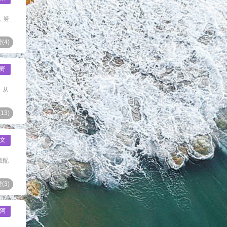
 努
(
4
)
野
 从
(
13
)
文
裁配
(
3
)
阿