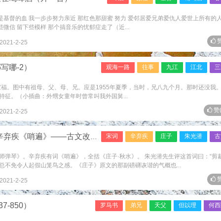
是基督的血 我一步步努力亲近 那红色那甜蜜 努力 爱邻居爱兄弟爱仇人爱世上所有的人
些微信 留下些模样 那个搞音乐的忧郁症走了（近...
赞
2021-2-25
写哪-2）
观海一路
往事
九江
江北
三
家福。图中有祖母、父、母、兄。应是1955年夏季，当时，兄八九个月。那时还没我。
征。（小插曲：外甥女童年时曾常叫我外国舅...
赞
2021-2-25
疾《哨遍》——古文改编成的宋词
宋词
辛弃疾
庄子
朱光潜
古
师弹琴》。辛弃疾有词《哨遍》，全括《庄子·秋水》。 朱光潜先生评这首词曰：“剪
总不免令人起假山笼鸟之感。《庄子》原文的那副磅礴诙谐的气概也...
赞
2021-2-25
7-850）
罗马书
弟兄
天父
但以理
何西