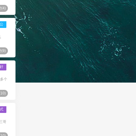
(
4
)
公
飞
(
9
)
奸
十多个
(
10
)
式
三哥
(
10
)