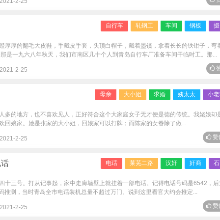
2021-2-25
自行车
轧钢工
车间
钢板
摄
蹬厚厚的翻毛大皮鞋，手戴皮手套，头顶白帽子，戴着墨镜，拿着长长的铁钳子，弯
那是一九六八年秋天，我们市南区几十个人到青岛自行车厂准备车间干临时工。那...
赞
2021-2-25
母亲
大小姐
求婚
姨太太
小老
人多的地方，也不喜欢见人，正好符合这个大家庭女子无才便是德的传统。我姥娘却
欢回娘家。她是张家的大小姐，回娘家可以打牌；而陈家的女眷除了做...
赞
2021-2-25
电话
电话
莱芜二路
汉奸
奸商
石
四十三号。打从记事起，家中走廊墙壁上就挂着一部电话。记得电话号码是6542，后
号码推测，当时青岛全市电话装机总量不超过万门。说到这里看官大约会推定...
赞
2021-2-25