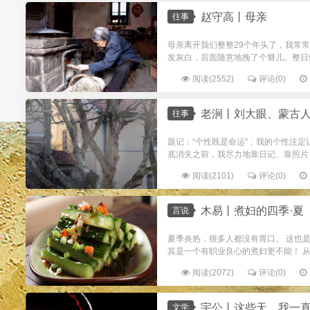
赵守高丨母亲
往事
母亲离开我们整整29个年头了，我常
发灰白，后面随意地挽了个簪儿。整日
阅读(2552)
评论(0)
老涧丨刘大眼、蒙古
往事
题记：“个性既是命运”，我的个性注
底消失之前，我尽力地靠日记、靠照片、
阅读(2101)
评论(0)
木易丨煮妇的四季·夏
言说
夏季炎热，很多人都没有胃口。 这也
其是一个有职业良心的煮妇更不能！ 从
阅读(2072)
评论(0)
宇公丨这些天，我一
文学