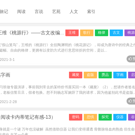
旅记
阅读
言说
艺苑
人文
索引
维《桃源行》——古文改编成的歌行
王维
歌行
格律
古文
桃源
成“假山笼鸟”，王维的《桃源行》全括陶渊明的《桃花源记》，却成为唐诗中的经典之
篇幅、自由的格律，更拥有以变韵方式进行意思转折的空间，是以...
赞
2021-3-1
品字画
藏獒
盗版
赝品
字画
启
习班做专题演讲，事前我到常去的某特价书屋买回一本《藏獒》（2），想请作者签
，老板信誓旦旦，假者包换。想不到杨志军婉辞了我的请求，因为他鉴别此书是盗版..
赞
2021-2-28
阅读卡内蒂笔记有感-13）
密码
恐惧
探究
仪器
谷
自身就是一个谜 万年也没破解 虽然借助仪器 让我们变得通透 骨骼脉络血肉熟捻 但生
化 在某一个夜...