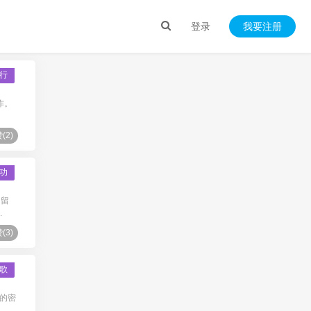
登录
我要注册
行
作。
(
2
)
功
名留
.
(
3
)
歌
命的密