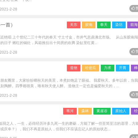
赞
2021-2-28
外一首）
关东
胶南
奉天
染坊
前海
几近绝唱 上个世纪二三十年代的奉天 寸土寸金，市井气息鼎沸北市场。 从山东胶南
的日子 燃红的锅灶，风箱推拉出十间房的欢腾 染缸里红黄...
赞
2021-2-28
造物
哈密瓜
力求
开胃
棒
 朋友圈里，大家纷纷晒秋天的美景，本煮妇饱足了眼福。 我爱秋天。多年以前，当
刻陶醉。四季都很美，唯有秋天使人醉。 造物主一定也是偏爱秋天的，...
赞
2021-2-28
苇河
森林
黄崖谷
原始人
经
力低弱之人，一生，必得经历许多九死一生的磨砺，方能了解一些至简至洁的道理，方
或庆幸？），我们不再是原始人，但我们不应该忘记人的原始状态...
赞