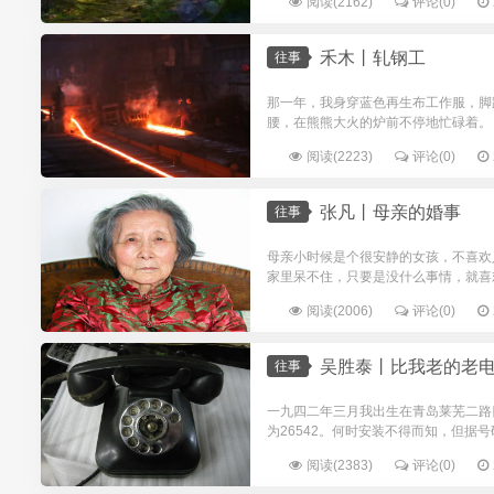
阅读(2162)
评论(0)
禾木丨轧钢工
往事
那一年，我身穿蓝色再生布工作服，脚
腰，在熊熊大火的炉前不停地忙碌着。 
阅读(2223)
评论(0)
张凡丨母亲的婚事
往事
母亲小时候是个很安静的女孩，不喜欢
家里呆不住，只要是没什么事情，就喜
阅读(2006)
评论(0)
吴胜泰丨比我老的老
往事
一九四二年三月我出生在青岛莱芜二路
为26542。何时安装不得而知，但据
阅读(2383)
评论(0)