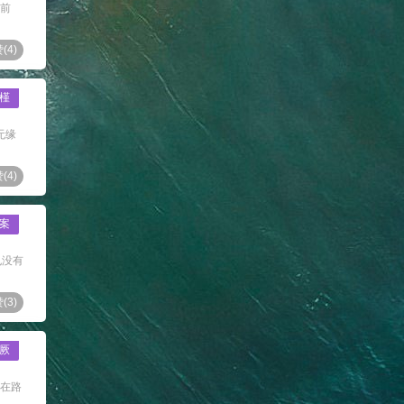
面前
(
4
)
槿
无缘
(
4
)
案
也没有
(
3
)
厥
落在路