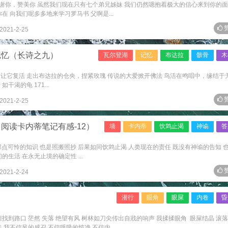
感谢你，赞美你 虽然我们现在只有七个弟兄姊妹 我们仍然嗯抱着极大的信心来到你的
在 向我们呢多多地来学习罗马书 父啊是...
赞
2021-2-25
记忆（长诗之九）
瓦尔登湖
记忆
布达拉
骸骨
木
唾液让它复活 走出布达拉的仓央，捏紧玫瑰 传说的大爱掀开佛法 鸟活在鸣唱中，缘结于
渴的龟 171...
赞
2021-2-25
阅读卡内蒂笔记有感-12）
墙
卡内蒂
饮鸩止渴
神谕
答
那点可怜的知识 也是照搬照抄 后果如同饮鸩止渴 人类现在的责任 既没有神谕的告知 
生活 在永无止境的确定性 ...
赞
2021-2-24
潜行
眼角
眼屎
内卷
昏
找到路口 茫然 失落 绝望有风 树林如刀尖传出自戕的响声 我揉揉眼角 眼屎结晶 滚
我不信风的感召 不信呼吸的纯净 不信内...