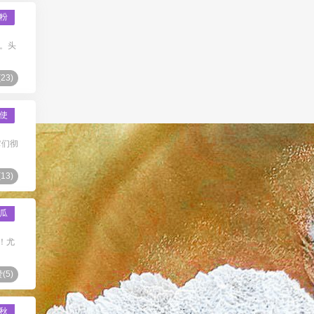
粉
。头
(
23
)
使
它们彻
(
13
)
瓜
！尤
(
5
)
秋