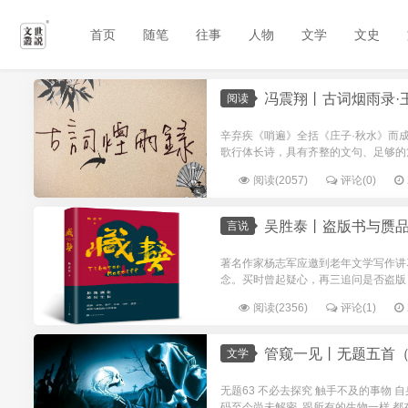
首页
随笔
往事
人物
文学
文史
冯震翔丨古词烟雨录·王
阅读
辛弃疾《哨遍》全括《庄子·秋水》而
歌行体长诗，具有齐整的文句、足够的
阅读(2057)
评论(0)
吴胜泰丨盗版书与赝
言说
著名作家杨志军应邀到老年文学写作讲
念。买时曾起疑心，再三追问是否盗版
阅读(2356)
评论(1)
管窥一见丨无题五首（
文学
无题63 不必去探究 触手不及的事物 
码至今尚未解密 跟所有的生物一样 都在变