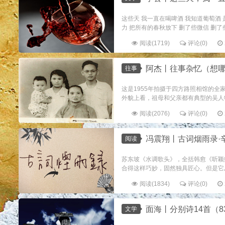
这些天 我一直在喝啤酒 我知道葡萄酒 
力 把所有的春秋放下 删了些微信 删了
阅读(1719)
评论(0)
阿杰丨往事杂忆（想哪
往事
这是1955年拍摄于四方路照相馆的全
外貌上看，祖母和父亲都有典型的吴人特
阅读(2076)
评论(0)
冯震翔丨古词烟雨录·辛弃
阅读
苏东坡《水调歌头》，全括韩愈《听颖
合得这样巧妙，固然独具匠心。但是它
阅读(1834)
评论(0)
面海丨分别诗14首（83
文学