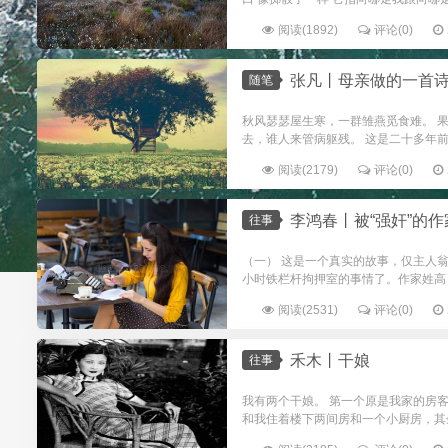
阅读(1892)
评论(0)
张凡丨母亲做的一首
随笔
秋风瑟瑟屋生寒，一群雏燕觅食难。 
去，谁人来管病躯残。 这是二十多年前
阅读(2179)
评论(0)
李鸿春丨被“强奸”的作
往事
（一） 这是一个真实的故事，仅主人
小时铁栏杆拘押室的事情了。作家姓高
阅读(2531)
评论(0)
禾木丨干娘
往事
我有两个干娘。 第一个原是我家的房
和我住着楼下两间房和一个小厨房，其