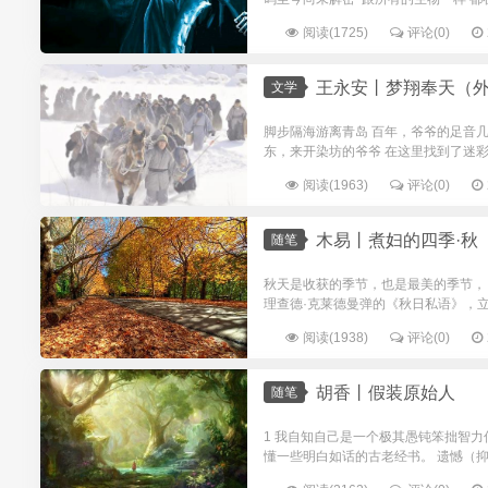
阅读(1725)
评论(0)
王永安丨梦翔奉天（
文学
脚步隔海游离青岛 百年，爷爷的足音
东，来开染坊的爷爷 在这里找到了迷彩
阅读(1963)
评论(0)
木易丨煮妇的四季·秋
随笔
秋天是收获的季节，也是最美的季节，
理查德·克莱德曼弹的《秋日私语》，立
阅读(1938)
评论(0)
胡香丨假装原始人
随笔
1 我自知自己是一个极其愚钝笨拙智
懂一些明白如话的古老经书。 遗憾（抑