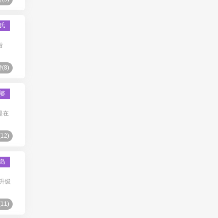
氏
着
(
8
)
婆
是在
(
12
)
岛
升级
(
11
)