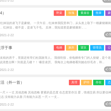
2021-2-22
4）
野菜
玫瑰
黄崖谷
熊掌
豪
但红婶说的凌飞子是豪猪。 一天午后，红婶来我院里串门，从头发上取下一根豪猪棘
 红婶说，都不是，是凌飞子毛。 后来，我知道那是豪猪棘刺，...
赞
2021-2-22
人浮于事
电梯
厕所
望京
管理员
公
朋友租的房子，里面还有哥们杜国政等人。 我很吃惊，坐电梯有专门的人按键，是个老
清楚点啊！到底是几楼？！ 嗓音凌厉。 我每次上电梯都看到她在织毛衣，和...
赞
2021-2-22
存活（外一首）
真理
萨特
存在
态
一尺 = 一丈 其他忽略 其他忽略 要紧的是态度 在态度里存活 爱，情感交易 所以要信
 没有能力从善 只有能力从恶 一尺 = 一丈...
赞
2021-2-22