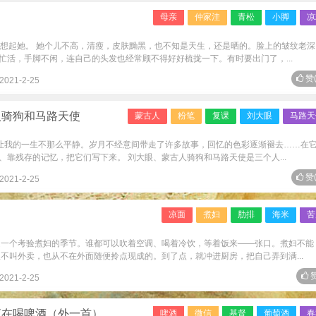
母亲
仲家洼
青松
小脚
凉
常想起她。 她个儿不高，清瘦，皮肤黝黑，也不知是天生，还是晒的。脸上的皱纹老深
忙活，手脚不闲，连自己的头发也经常顾不得好好梳拢一下。有时要出门了，...
赞
2021-2-25
人骑狗和马路天使
蒙古人
粉笔
复课
刘大眼
马路天
定让我的一生不那么平静。岁月不经意间带走了许多故事，回忆的色彩逐渐褪去……在
靠残存的记忆，把它们写下来。 刘大眼、蒙古人骑狗和马路天使是三个人...
赞
2021-2-25
凉面
煮妇
肋排
海米
苦
是一个考验煮妇的季节。谁都可以吹着空调、喝着冷饮，等着饭来——张口。煮妇不能
不叫外卖，也从不在外面随便拎点现成的。到了点，就冲进厨房，把自己弄到满...
赞
2021-2-25
直在喝啤酒（外一首）
啤酒
微信
基督
葡萄酒
春