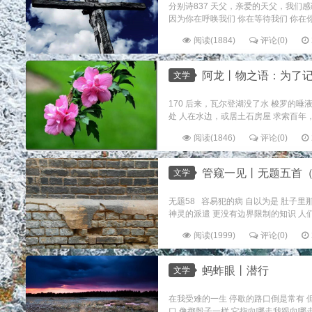
分别诗837 天父，亲爱的天父，我们
因为你在呼唤我们 你在等待我们 你在你
阅读(1884)
评论(0)
阿龙丨物之语：为了
文学
170 后来，瓦尔登湖没了水 梭罗的
处 人在水边，或居土石房屋 求索百年，如干
阅读(1846)
评论(0)
管窥一见丨无题五首（
文学
无题58 容易犯的病 自以为是 肚子里
神灵的派遣 更没有边界限制的知识 人们的
阅读(1999)
评论(0)
蚂蚱眼丨潜行
文学
在我受难的一生 停歇的路口倒是常有 但
口 像掷骰子一样 它指向哪走我跟向哪走 