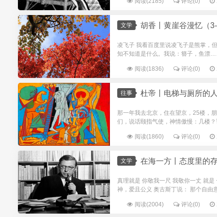
阅读(2185)
评论(0)
胡香丨黄崖谷漫忆（3-
文学
凌飞子 我看百度里说凌飞子是熊掌，
知不知道是什么。我说：簪子，鱼漂……
阅读(1836)
评论(0)
杜帝丨电梯与厕所的
往事
那一年我去北京，住在望京，25楼，
们，说话颐指气使，神情傲慢：几楼？说
阅读(1860)
评论(0)
在海一方丨态度里的
文学
真理就是 你敬我一尺 我敬你一丈 就是 
神，爱且公义 奥古斯丁说： 那个自由意志
阅读(2004)
评论(0)