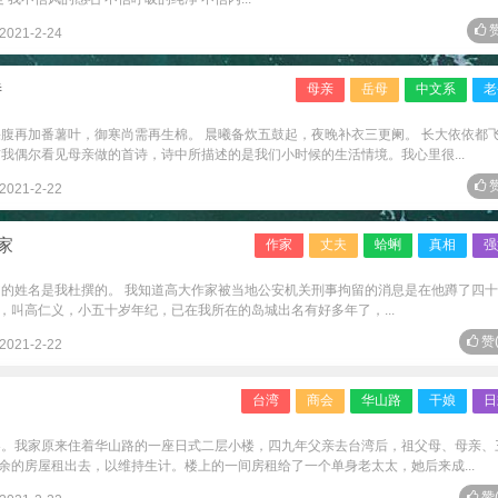
赞
2021-2-24
诗
母亲
岳母
中文系
老
果腹再加番薯叶，御寒尚需再生棉。 晨曦备炊五鼓起，夜晚补衣三更阑。 长大依依都
我偶尔看见母亲做的首诗，诗中所描述的是我们小时候的生活情境。我心里很...
赞
2021-2-22
家
作家
丈夫
蛤蜊
真相
强
翁的姓名是我杜撰的。 我知道高大作家被当地公安机关刑事拘留的消息是在他蹲了四
，叫高仁义，小五十岁年纪，已在我所在的岛城出名有好多年了，...
赞
2021-2-22
台湾
商会
华山路
干娘
日
客。我家原来住着华山路的一座日式二层小楼，四九年父亲去台湾后，祖父母、母亲、
余的房屋租出去，以维持生计。楼上的一间房租给了一个单身老太太，她后来成...
赞