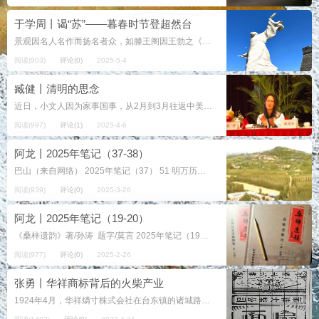
于学周丨谒“苏”——暮春时节登超然台
景观因名人名作而扬名者众，如滕王阁因王勃之《滕王阁序》，岳阳楼因范仲淹《岳阳楼记》，超然台因苏轼之《超然台记》。我所在的城市距离超然台所在的诸城很近，心向往之久矣，一直没能前往拜谒，今年五一假期终于成...
阅读(903)
评论(0)
2025-5-4
臧健丨清明的思念
近日，小文人因为家事国事，从2月到3月往返中美两次，让每年一次清明祭祖的情愫泡了汤。年初确实曾计划，趁《青岛人》一书的主人公、海尔创始人张瑞敏卸任以后，邀约清明之际去祭奠造访《青岛人》一书的已故主人公以及在世的主人公，可...
阅读(997)
评论(1)
2025-4-6
阿龙丨2025年笔记（37-38）
巴山（来自网络） 2025年笔记（37） 51 明万历王之臣等《诸城县志·山》（卷之二）：“巴山，在县治东北五十里。”又：“白龙山，在县治东北四十...
阅读(939)
评论(0)
2025-3-26
阿龙丨2025年笔记（19-20）
《桑梓遗韵》著/孙涛 题字/莫言 2025年笔记（19） 32 孙涛馆长来，送我他著作的两本书：《桑梓遗韵：高密历史实物图集》和《桑梓遗...
阅读(977)
评论(0)
2025-2-26
张勇丨华祥商标背后的火柴产业
1924年4月，华祥燐寸株式会社在台东镇的诸城路设立。第二年的元旦过后，华祥即获取20年期限的“华祥牌”注册商标专用权。从资料上看，华祥火柴公司的代表人是饭塚正规（M.Iyijuka），商标独家使用至1945年1月1日。...