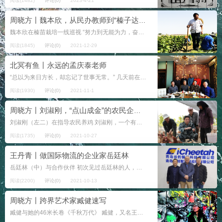
阅读(1482)
评论(0)
2023-4-21
周晓方丨魏本欣，从民办教师到“榛子达人”
魏本欣在榛苗栽培一线巡视 “努力到无能为力，奋斗到感动自己。” 说这话的是今年67岁的魏本欣。他是这样说的，也是这样做的。他以几十年来脚踏实地的努力和奋斗，践行着自己的诺言，...
阅读(1845)
评论(0)
2021-12-29
北冥有鱼丨永远的孟庆泰老师
“总以为来日方长，却忘记了世事无常。” 几天前在网上看到的这句人生感叹，一下触到了我心底的痛点，用这句话来形容我追思孟老师的心情，是再恰当不过了。 我和孟老师交往的时间并不太长。中国举办奥运会之后，社会上兴起一股写博...
阅读(1930)
评论(0)
2021-11-1
周晓方丨刘淑刚，“点山成金”的农民企业家
刘淑刚（左二）在指导农民养鸡 刘淑刚，一个有情有义的人，一个有担当的实业家。 八年前，刘淑刚作出一个决定，要承包距青岛仅十多公里，一座叫竹山的万亩山林，他想发展生态农业和乡村旅游，他想打造青岛的后花...
阅读(1735)
评论(0)
2021-10-27
王丹青丨做国际物流的企业家岳廷林
岳廷林（中）与合作伙伴 初次见过岳廷林的人，都会对他笑眯眯的外貌留下很好的印象：这是一个和蔼可亲的人。但很多人不知道的是，这其实是一位很有作为的企业掌门人。他是合创国际的董事长。 岳廷林来自山东诸城...
阅读(2200)
评论(0)
2021-10-13
周晓方丨​跨界艺术家臧健速写
臧健与她的46米长卷《千秋万代》 臧健，又名王丹青，来自山东诸城的一个小山村、诗人臧克家的家族。作为斯里兰卡-中国文化使者，曾旅居法国、斯里兰卡，无畏派画风创始人，西班牙巴萨罗那孔子学校...