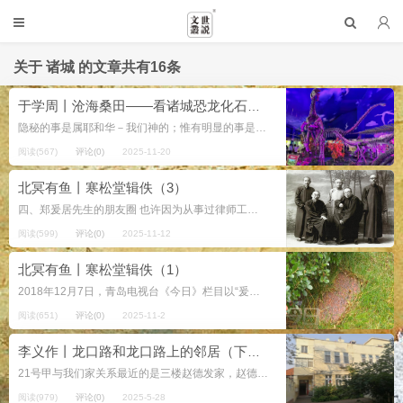
关于
诸城
的文章共有16条
于学周丨沧海桑田——看诸城恐龙化石随想
隐秘的事是属耶和华－我们神的；惟有明显的事是永远属我们和我们子孙的，好叫我们遵行这律法上的一切话。 ——申命记 29:29 2025年五一小长假，和友人约了去诸城作短途旅游，驱车至诸...
阅读(567)
评论(0)
2025-11-20
北冥有鱼丨寒松堂辑佚（3）
四、郑爰居先生的朋友圈 也许因为从事过律师工作，更多可能是性格所致，郑爰居一生以洒脱、干练著称。是小群体中的意见领袖，也是朋友问计的对象。他善于交际，和他有过交往的人很多，曾经有过诗歌唱和的人也为数不少，为使大家对...
阅读(599)
评论(0)
2025-11-12
北冥有鱼丨寒松堂辑佚（1）
2018年12月7日，青岛电视台《今日》栏目以“爰还是爱？‘青岛文博之父’葬于福宁园，墓碑名字竟被刻错”为题播送了一则社会新闻。 报道概要如下：本市居民郑健先生看到本台关于检察机关监督做好王献唐陵墓维护管理报道后...
阅读(651)
评论(0)
2025-11-2
李义作丨龙口路和龙口路上的邻居（下篇）
21号甲与我们家关系最近的是三楼赵德发家，赵德发是我妻子的亲二舅，二舅母是我和妻子的红娘。 二舅家本来住在23号，四九年后搬到这个院，当时是这个院除了房东最早的住户。二舅年轻时就在大连义聚合学徒当伙计...
阅读(979)
评论(0)
2025-5-28