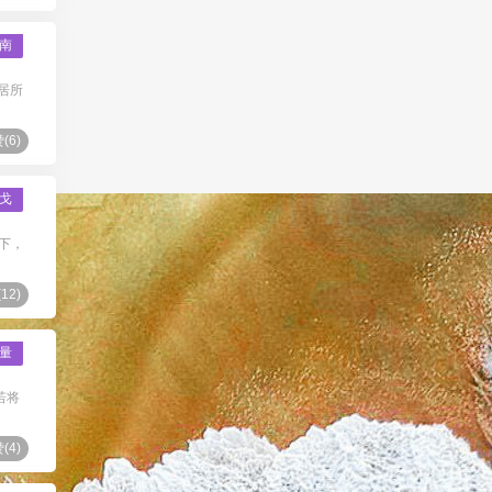
南
居所
(
6
)
戈
下，
(
12
)
量
若将
(
4
)