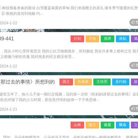
① 树枝预备来春的新绿 白雪覆盖褐黄的草甸 我们来观瞻主的圣礼 隆冬季节隆重的礼赞
 救赎的道传到地极 约...
赞
2024-1-22
-441
分别
天地
盾牌
体贴
诡
是的，我从小时心里怀着恶念 我的心比万物都诡诈，坏到极处 我在许多事上都有过失 我
义都像污秽的衣服 我对很多的经文都没有理...
赞
2024-1-22
讲那过去的事情》所想到的
国立
作曲家
王统照
圣约翰
故
逝世五年了。他小儿子做一期纪念视频，说到第一次听《听妈妈讲那过去的事情》这
歌也伴随了我的少儿时期，那优美抒情的旋律一下子将思绪...
赞
2024-1-21
山林
隐士
藤蔓
飘逸
立
。譬如，花朵依蛱蝶而生，云朵依蓝天而生，蓊郁丛林里的一根藤依树而生。 藤蔓的