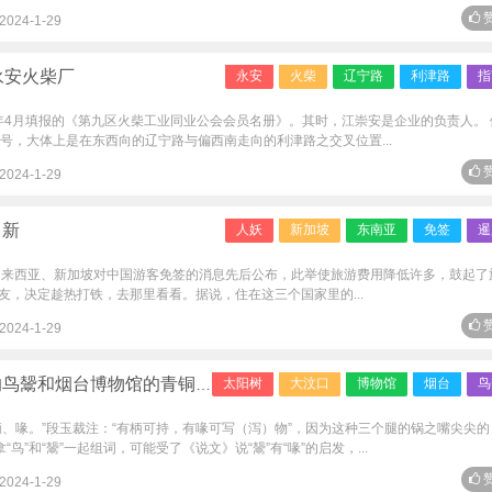
赞
2024-1-29
永安火柴厂
永安
火柴
辽宁路
利津路
指
7年4月填报的《第九区火柴工业同业公会会员名册》。其时，江崇安是企业的负责人。 
号，大体上是在东西向的辽宁路与偏西南走向的利津路之交叉位置...
赞
2024-1-29
马新
人妖
新加坡
东南亚
免签
暹
马来西亚、新加坡对中国游客免签的消息先后公布，此举使旅游费用降低许多，鼓起了
，决定趁热打铁，去那里看看。据说，住在这三个国家里的...
赞
2024-1-29
物馆的青铜太阳树灯台（中国图像学苗圃）
太阳树
大汶口
博物馆
烟台
鸟
柄、喙。”段玉裁注：“有柄可持，有喙可写（泻）物”，因为这种三个腿的锅之嘴尖尖的
鸟”和“鬶”一起组词，可能受了《说文》说“鬶”有“喙”的启发，...
赞
2024-1-29