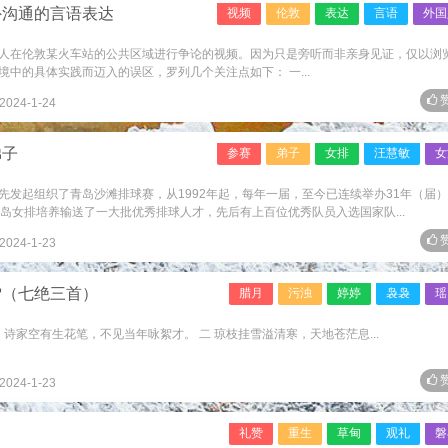
外沟通的言语表达
视频
伦敦
表达
言语
外国
人在伦敦某火车站的公共区域进行争论的视频。因为只是旁听而非亲身见证，仅以浏
中的具体实践而迈入的误区，罗列几个关注点如下： 一...
赞
2024-1-24
弟子
参赛
弟子
女排
汪慧敏
女
先发起组织了青岛沙滩排球赛，从1992年起，每年一届，至今已连续举办31年（届
岛女排培养输送了一大批优秀排球人才，先后有上百位优秀队员入选国家队...
赞
2024-1-23
雪（七绝三首）
腊月
污浊
婷婷
袅袅
瑶
诗家空有生花笔，不见当年咏絮才。 二 琼枝挂雪溢清寒，天地苍茫息...
赞
2024-1-23
礼赞
重生
草甸
观礼
磐