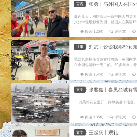
张勇丨与外国人在国
言说
最近几天，网络流出一条中国人与英国
八分钟现场影像为例，就国人在英语环境
阅读(1234)
评论(0)
刘武丨说说我那些女
往事
我曾长期担任青岛女排教练，在国内率
在全国也是独一无二的。30多年来，青
阅读(1544)
评论(0)
张君嘉丨喜见岛城有
文学
一 万朵琼花云里开，婷婷袅袅下瑶台。 
阅读(1358)
评论(0)
王起庆丨观礼️
文学