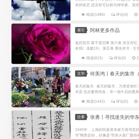
本的状态 还没有可以称为神学家、圣经学家
阅读(1486)
评论(0)
阿林更多作品
索引
返回首页 霉干菜旧事 第六卷 诗文存忆 
有我》连载19） 第五卷 离休岁月 · 引言
阅读(815)
评论(0)
2
何美鸿丨春天的集市
文学
春天的集市 春天的集市，万类皆匆忙
木栾 也在蓄势待发，等一场午后的熏风
阅读(1442)
评论(0)
张勇丨寻找迷失的华
往事
1946年，上海的民族资本家方善堉
华”顺势反转，好像是“华东火柴厂股份有