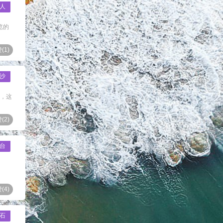
人
览的
(
1
)
沙
），这
(
2
)
台
(
4
)
石