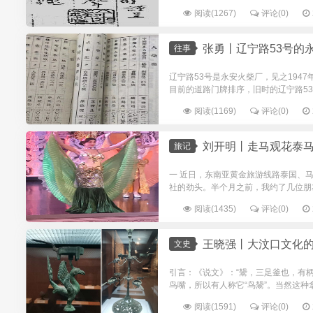
阅读(1267)
评论(0)
张勇丨辽宁路53号的
往事
辽宁路53号是永安火柴厂，见之194
目前的道路门牌排序，旧时的辽宁路53
阅读(1169)
评论(0)
刘开明丨走马观花泰
旅记
一 近日，东南亚黄金旅游线路泰国、
社的劲头。半个月之前，我约了几位朋友
阅读(1435)
评论(0)
王晓强丨大汶口文化的鸟鬶和烟台博
文史
引言：《说文》：“鬶，三足釜也，有
鸟嘴，所以有人称它“鸟鬶”。当然这种拿“
阅读(1591)
评论(0)