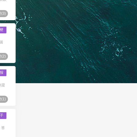
(
3
)
梗
困
(
2
)
报
别是
(
1
)
子
，答