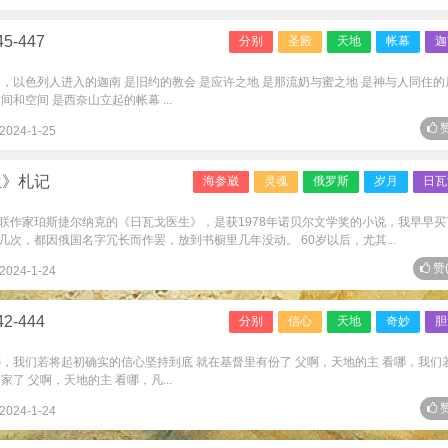
-447
分别
圣殿
天地
帐幕
迦
是的，以色列人进入的迦南 是旧约的教会 是应许之地 是那流奶与蜜之地 是神与人同住的
和空间 是西奈山立起的帐幕 ...
赞
2024-1-25
生》札记
海参崴
灵魂
俄罗斯
岁月
日瓦
联作家珀斯捷尔纳克的《日瓦戈医生》，是获1978年诺贝尔文学奖的小说，我早早买
次，都因俄国名字冗长而作罢，放到书橱里几年没动。 60岁以后，尤其...
赞
2024-1-24
-444
分别
信心
天地
奇妙
胆
看哪，我们若将起初确实的信心坚持到底 就在基督里有份了 父啊，天地的主 看哪，我们
了 父啊，天地的主 看哪，凡...
赞
2024-1-24