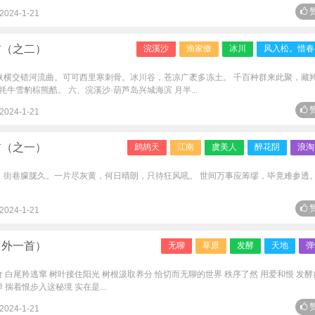
赞
2024-1-21
首（之二）
浣溪沙
渔家傲
冰川
风入松。惜春
，纵横交错河流曲。可可西里寒刺骨。冰川谷，苍凉广袤多冻土。 千百种群来此聚，藏
雪豹棕熊酷。 六、浣溪沙·葫芦岛兴城海滨 月半...
赞
2024-1-21
首（之一）
鹧鸪天
江南
虞美人
醉花阴
浪淘
后，街巷朦胧久。一片尽灰黄，何日晴朗，只待狂风吼。 世间万事应筹缪，毕竟难参透
赞
2024-1-21
（外一首）
无聊
草原
发酵
天地
弹
 白尾羚逃窜 树叶接住阳光 树根汲取养分 恰切而无聊的世界 秩序了然 用爱和恨 发酵
揣着恨步入这秘境 实在是...
赞
2024-1-21