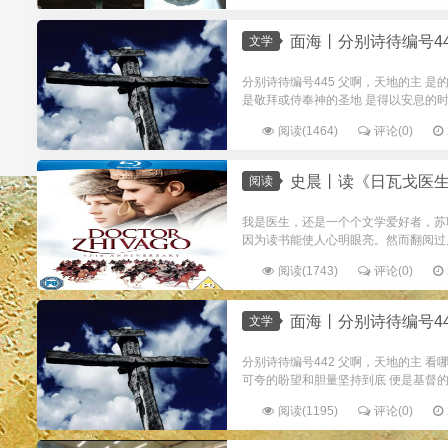
面海丨分别诗待编号445
文学
分别诗待编号445 父啊，天地的主 
是敬拜或侍奉神的圣地 是得以安息的时间
阅读(1464)
评论(0)
史晨丨读《日瓦戈医
阅读
我是医生，还是一个个文学爱好者，苏
因为读书能使人心明眼亮。然而翻阅过几
阅读(1743)
评论(0)
面海丨分别诗待编号442
文学
分别诗待编号442 父啊，天地的主 
可夸的盼望和胆量坚持到底 便是基督的家
阅读(1195)
评论(0)