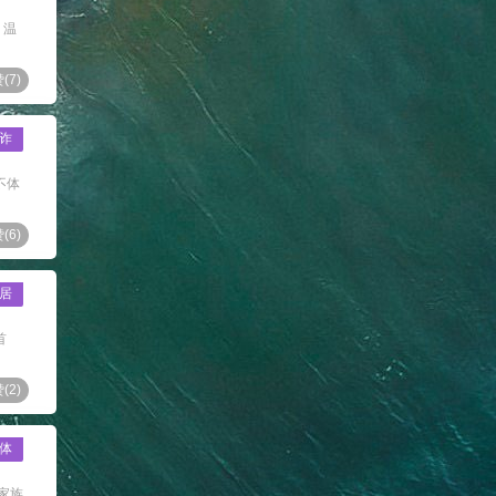
 温
(
7
)
诈
不体
(
6
)
居
首
(
2
)
体
家族