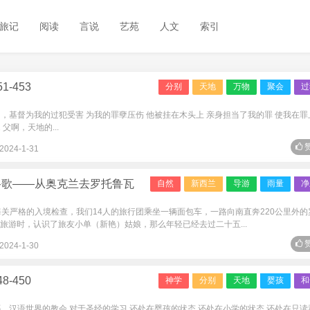
旅记
阅读
言说
艺苑
人文
索引
-453
分别
天地
万物
聚会
过
是的，基督为我的过犯受害 为我的罪孽压伤 他被挂在木头上 亲身担当了我的罪 使我在罪
父啊，天地的...
赞
2024-1-31
路歌——从奥克兰去罗托鲁瓦
自然
新西兰
导游
雨量
净
海关严格的入境检查，我们14人的旅行团乘坐一辆面包车，一路向南直奔220公里外的
斯旅游时，认识了旅友小单（新艳）姑娘，那么年轻已经去过二十五...
赞
2024-1-30
-450
神学
分别
天地
婴孩
和
看哪，汉语世界的教会 对于圣经的学习 还处在婴孩的状态 还处在小学的状态 还处在只读