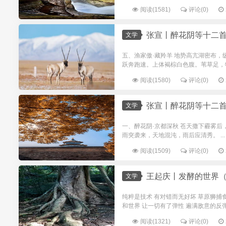
阅读(1581)
评论(0)
张宣丨醉花阴等十二
文学
五、渔家傲·藏羚羊 地势高亢湖密布
跃奔跑速。上体褐棕白色腹。苇草足，牦牛
阅读(1580)
评论(0)
张宣丨醉花阴等十二
文学
一、醉花阴·京都深秋 苍天撒下霾雾
雨突袭来，天地混沌，雨后应清秀。 ...
阅读(1509)
评论(0)
王起庆丨发酵的世界
文学
纯粹是技术 有对错而无好坏 草原狮捕食
和世界 让一切有了弹性 遍满敌意的反弹 
阅读(1321)
评论(0)