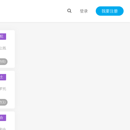
登录
我要注册
犯
上既
(
6
)
土
罗托
(
1
)
合
和合