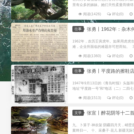
里有众多的姊妹。她们天性柔曼而缠绵
阅读(1426)
评论(0)
张勇丨1962年：杂木
往事
1962年，农历壬寅虎年。如果用虎
难，企业所面临的难题亦可想而知。 3
阅读(1360)
评论(0)
张勇丨平度路的擦鞋
往事
1947年9月13日的《青岛时报》头
地址“平度路一号”和“电话（二）二四七七
阅读(1513)
评论(0)
张宣丨醉花阴等十二
文学
九、卜算子·神农架 阴霾四月天，峭
案终归一。 十、采桑子·花儿 新疆无际