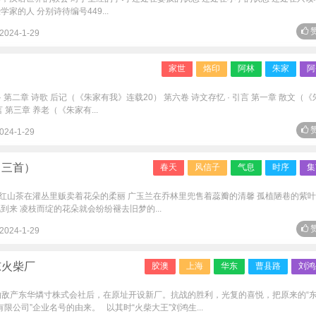
的人 分别诗待编号449...
赞
2024-1-29
家世
烙印
阿林
朱家
阿
· 第二章 诗歌 后记（《朱家有我》连载20） 第六卷 诗文存忆 · 引言 第一章 散文（《
 第三章 养老（《朱家有...
赞
024-1-29
（三首）
春天
风信子
气息
时序
集
 红山茶在灌丛里贩卖着花朵的柔丽 广玉兰在乔林里兜售着蕊瓣的清馨 孤植陋巷的紫
到来 凌枝而绽的花朵就会纷纷褪去旧梦的...
赞
2024-1-29
东火柴厂
胶澳
上海
华东
曹县路
刘鸿
竞拍敌产东华燐寸株式会社后，在原址开设新厂。抗战的胜利，光复的喜悦，把原来的“
限公司”企业名号的由来。 以其时“火柴大王”刘鸿生...