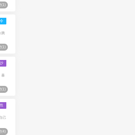
(
1
)
令
羚腾
(
1
)
沙
。暴
(
1
)
性
自己
(
4
)