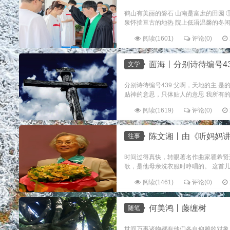
鹤山有美丽的磐石 山南是富庶的田园 
泉怀揣亘古的地热 院上低语温馨的冬闲 ②
阅读(1601)
评论(0)
面海丨分别诗待编号439
文学
分别诗待编号439 父啊，天地的主 
贴神的意思，只体贴人的意思 我所有的
阅读(1619)
评论(0)
陈文湘丨由《听妈妈
往事
时间过得真快，转眼著名作曲家瞿希贤
歌，是他母亲洗衣服时哼唱的。 这首儿
阅读(1461)
评论(0)
何美鸿丨藤缠树
随笔
世间万事诸物都有他们各自仰赖的对象