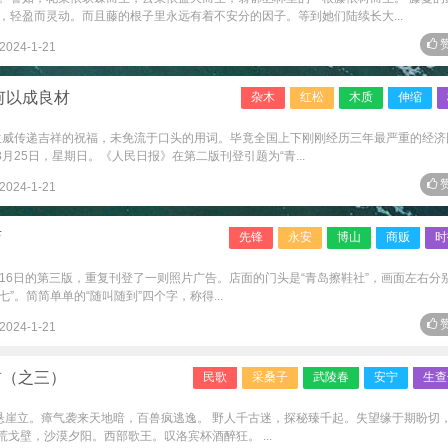
，轻盈而灵动。而且藤的根子里永远有着不安分的因子。等到她们陆续长大...
赞
2024-1-21
何以成良材
杂木
红松
木质
伸缩
虎生威传递吉祥的祝福，未免流于口头的用词。毕竟全国上下刚刚经历三年最严重的经济
月25日，星期日。《人民日报》在第二版刊登引题为“青...
赞
2024-1-21
店
先锋
永安
博山
商贩
时
版和16日的第三版，重复刊登了一则照片广告。店面的门头是“青岛擦鞋社”，画面左右分
”。简简单单的“随叫随到”四个字，称得...
赞
2024-1-21
首（之三）
民歌
采桑子
武陵春
安宁
生查
壁悬崖立。瘴气袭来天地暗，百兽疯逃逸。 野人千古迷，探秘臻千起。失望缘于期盼切
荒戈壁，沙漠夕阳。西部歌王。叹洛宾杯酒醉狂。 ...