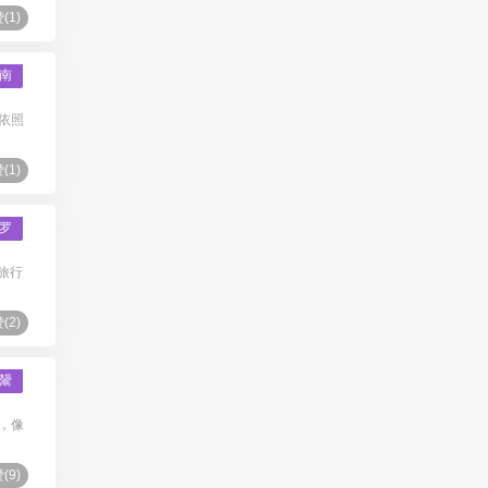
(
1
)
南
依照
(
1
)
罗
旅行
(
2
)
鬶
，像
(
9
)