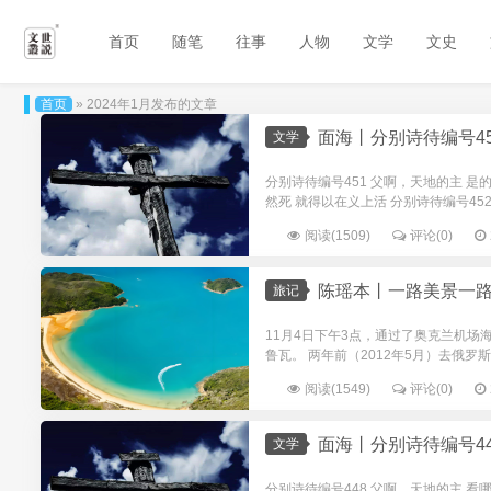
首页
随笔
往事
人物
文学
文史
首页
» 2024年1月发布的文章
面海丨分别诗待编号451
文学
分别诗待编号451 父啊，天地的主 
然死 就得以在义上活 分别诗待编号452 
阅读(1509)
评论(0)
陈瑶本丨一路美景一
旅记
11月4日下午3点，通过了奥克兰机场
鲁瓦。 两年前（2012年5月）去俄罗
阅读(1549)
评论(0)
面海丨分别诗待编号448
文学
分别诗待编号448 父啊，天地的主 