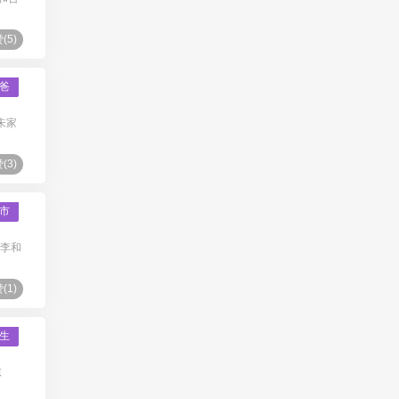
(
5
)
爸
朱家
(
3
)
市
叶李和
(
1
)
生
东