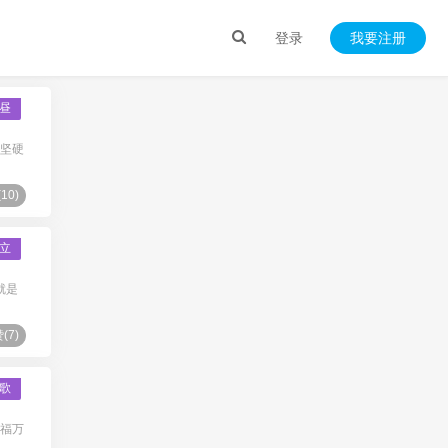
登录
我要注册
昼
最坚硬
(
10
)
立
就是
(
7
)
歌
万福万