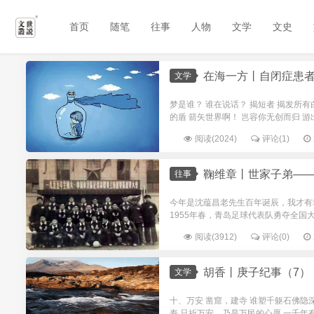
首页
随笔
往事
人物
文学
文史
在海一方丨自闭症患
文学
梦是谁？ 谁在说话？ 揭短者 揭发所有
的盾 箭矢世界啊！ 岂容你无创而归 游出
阅读(2024)
评论(1)
鞠维章丨世家子弟—
往事
今年是沈蕴昌老先生百年诞辰，我才有
1955年春，青岛足球代表队勇夺全国大
阅读(3912)
评论(0)
胡香丨庚子纪事（7）
文学
十、万安 凿窟，建寺 谁塑千躯石佛隐
寿 只祈万安，乃是万民的心愿 一千年有