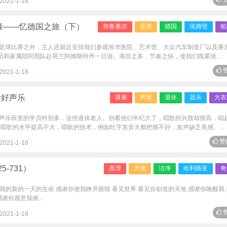
2021-1-18
缘——忆德国之旅（下）
布鲁塞尔
足球
德国
埃姆登
柏
足球比赛之外，主人还就近安排我们参观埃市医院、艺术馆、大众汽车制造厂以及乘
员和家属陪同我队赴荷兰阿姆斯特丹一日游。项目之多，节奏之快，使我们既紧张...
赞
2021-1-18
学好声乐
讲座
声乐
退休
器乐
大衣
声乐班里的学员特别多，这些退休老人。别看他们年纪大了，唱歌的兴致却很高，唱
唱歌的水平提高不大，唱歌的技术，例如吐字发音大都把握不好，发声缺乏美感。...
赞
2021-1-18
-731）
真理
天地
洁净
哈利路亚
奇
你给我的新的一天的生命 感谢你使我睁开眼睛 看见世界 看见你创造的天地 感谢你唤醒我
谢你愿意我俯...
赞
2021-1-18