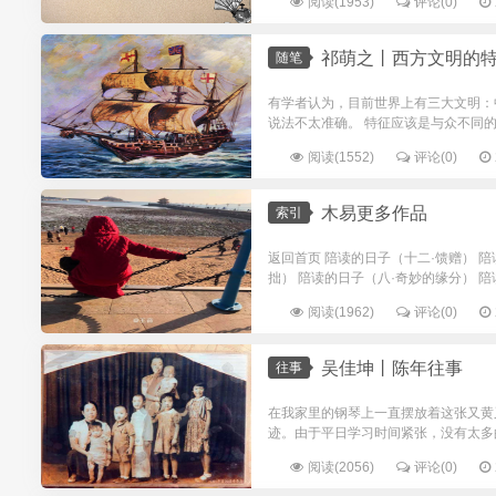
阅读(1953)
评论(0)
祁萌之丨西方文明的
随笔
有学者认为，目前世界上有三大文明：
说法不太准确。 特征应该是与众不同的
阅读(1552)
评论(0)
木易更多作品
索引
返回首页 陪读的日子（十二·馈赠） 
拙） 陪读的日子（八·奇妙的缘分） 陪
阅读(1962)
评论(0)
吴佳坤丨陈年往事
往事
在我家里的钢琴上一直摆放着这张又黄
迹。由于平日学习时间紧张，没有太多
阅读(2056)
评论(0)