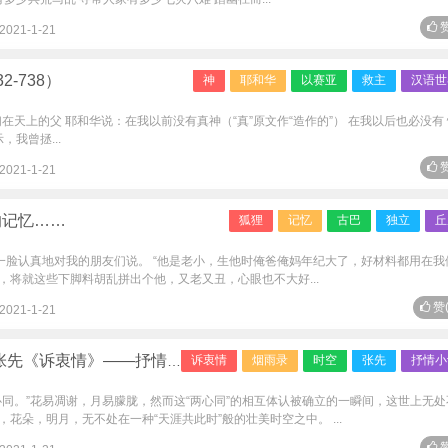
赞
2021-1-21
-738）
神
耶和华
以赛亚
救主
汉语世
2 我们在天上的父 耶和华说：在我以前没有真神（“真”原文作“造作的”） 在我以后也必没有
我曾拯...
赞
2021-1-21
的记忆……
狐狸
记忆
古巴
独立
丘
一脸认真地对我的朋友们说。 “他是老小，生他时俺爸俺妈年纪大了，好材料都用在我
将就这些下脚料胡乱拼出个他，又老又丑，心眼也不大好...
赞
2021-1-21
衷情》——抒情小词中的壮美时空
诉衷情
烟雨录
时空
张先
抒情小
心同。”花易凋谢，月易朦胧，然而这“两心同”的相互体认被确立的一瞬间，这世上无处
花朵，明月，无不处在一种“天涯共此时”般的壮美时空之中。 ...
赞