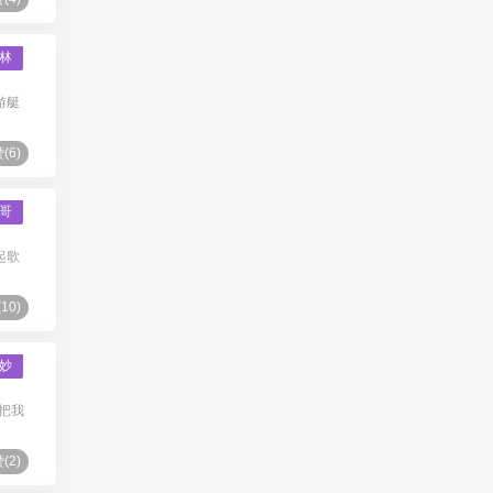
林
游艇
(
6
)
哥
起歌
(
10
)
妙
 把我
(
2
)