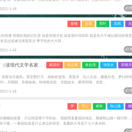
赞
2021-1-18
造物
荷塘
荷叶
喜鹊
北
片的荷塘 荷塘在我的记忆里 就是荷塘月色 就是莲叶何田田 就是张大千难以模仿的笔意
有见过或者没有留意过 季节性的大片荷...
赞
2021-1-18
读现代文学名家之二）
戴望舒
徐志摩
朱自清
张恨水
荷塘月
①，清香淡月微风。望交辉灯月，画舫碧波情。美莲卉，佳人出浴，朦胧月色，梦幻纱
约，月朗朗，舟楫纵衡。聆彻夜笙歌，兜揽妓女，窘而同情。览胜...
赞
2021-1-18
梦
梦
天山
春秋
鞍山路
鳏
站都喊他老夏，只记得是两个字的名。 我按照老夏留的地址，顺着鞍山路一路打听，
筒子楼，一看就知道是什么单位的宿舍。老夏的大爷是个七十多岁的...
赞