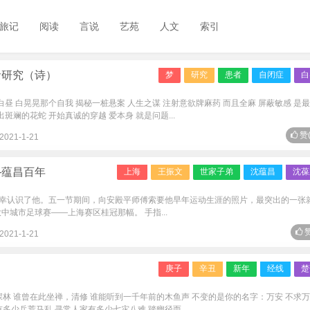
旅记
阅读
言说
艺苑
人文
索引
者研究（诗）
梦
研究
患者
自闭症
白
白昼 白晃晃那个自我 揭秘一桩悬案 人生之谋 注射意欲牌麻药 而且全麻 屏蔽敏感 是
斑斓的花蛇 开始真诚的穿越 爱本身 就是问题...
赞
2021-1-21
—蕴昌百年
上海
王振文
世家子弟
沈蕴昌
沈葆
幸认识了他。五一节期间，向安殿平师傅索要他早年运动生涯的照片，最突出的一张
中城市足球赛——上海赛区桂冠那幅。 手指...
赞
2021-1-21
庚子
辛丑
新年
经线
楚
深林 谁曾在此坐禅，清修 谁能听到一千年前的木鱼声 不变的是你的名字：万安 不求
多少兵荒马乱 寻常人家有多少七灾八难 踏幽径而...