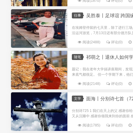
阅读(1870)
评论(0)
吴胜泰丨足球谊 跨国
往事
在埃姆登停留的七天里，除了进行三场
沿运河游览，7月13日还有部分德方队
阅读(2488)
评论(0)
祁萌之丨退休人如何
随笔
题记：我在老年大学搞讲座期间，发现
来底气都很足。 但一个学期下来，他们
阅读(2148)
评论(0)
面海丨分别诗七首（725
文学
分别诗725 1 我们在天上的父 感谢
又从沉睡中 感谢你领我来到你的面前 感
阅读(1785)
评论(0)