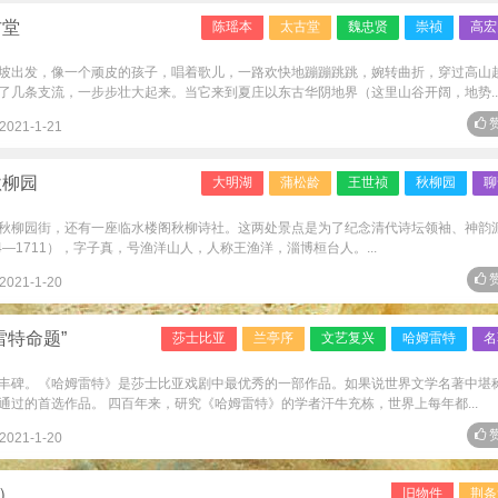
古堂
陈瑶本
太古堂
魏忠贤
崇祯
高宏
坡出发，像一个顽皮的孩子，唱着歌儿，一路欢快地蹦蹦跳跳，婉转曲折，穿过高山
了几条支流，一步步壮大起来。当它来到夏庄以东古华阴地界（这里山谷开阔，地势..
赞
2021-1-21
秋柳园
大明湖
蒲松龄
王世祯
秋柳园
聊
秋柳园街，还有一座临水楼阁秋柳诗社。这两处景点是为了纪念清代诗坛领袖、神韵
—1711），字子真，号渔洋山人，人称王渔洋，淄博桓台人。...
赞
2021-1-20
雷特命题”
莎士比亚
兰亭序
文艺复兴
哈姆雷特
名
丰碑。《哈姆雷特》是莎士比亚戏剧中最优秀的一部作品。如果说世界文学名著中堪
过的首选作品。 四百年来，研究《哈姆雷特》的学者汗牛充栋，世界上每年都...
赞
2021-1-20
首）
旧物件
荆条