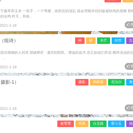
于蕨草和玉米 一双手，一个弯腰，收割后的混乱 就会理顺并找到躲避秋雨的屋檐 那
虫鸣 昨天，荆条...
赞
2021-1-18
芒（组诗）
神
桥
光芒
转世
忘
多面目模糊的人转世 踏破桥栏 凄厉的阴风，沸溢的血河 若正如他们所说 横跨汤汤的
..
赞
2021-1-18
摄影-1）
摄影
蚂蚱眼
尼泊尔
散
赞
2021-1-18
崔莺莺
书床
台北路
霍小玉
南