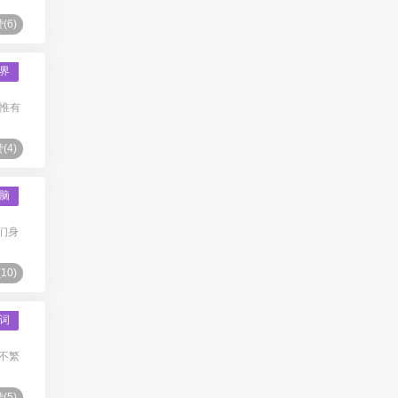
(
6
)
界
 惟有
(
4
)
脑
们身
(
10
)
词
不繁
(
5
)