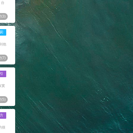
 台
(
3
)
囱
到他
(
7
)
引
寂寞
(
5
)
方
的很