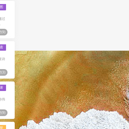
图
越过
.
(
9
)
斋
派诗
(
3
)
著
称伟
(
9
)
筐