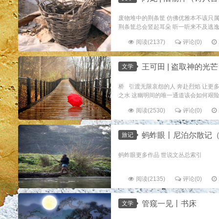
废物堆中的荆条筐 仿佛优雅本不该只属
荆条筐总会竖起耳朵 听一听来不及逃逸的
阅读(2137)
评论(0)
王可田 | 盗取神的光
文学
桥 引渡无限哀怨的人 奔赴烈焰 让更
之水 这幽明间的唯一通道该会如何艰险 .
阅读(2530)
评论(0)
蚂蚱眼丨尼泊尔散记（
旅记
蚂蚱眼更多作品 世说文丛总索引
阅读(2135)
评论(0)
管窥一见丨书床
文学