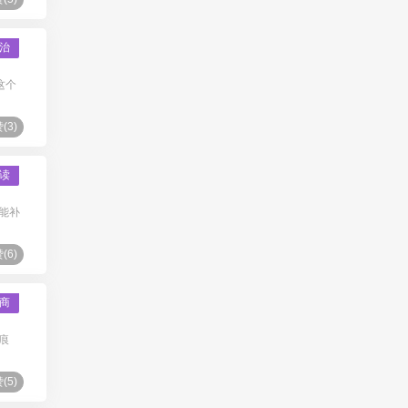
治
这个
(
3
)
读
不能补
(
6
)
商
痕
(
5
)