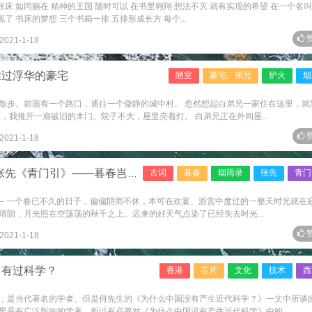
张床 如同躺在 精神的王国 随时可以 在书里翱翔 想法不灭 就有实现的希望 在一个名叫
了 书床的梦想 三个书箱一排 五排形成长方 每个...
赞
2021-1-18
胜过浮华的豪宅
陋室
豪宅。弟兄
炉火
烟
散步。前面有一个路口，通往一个僻静的城中村。 忽然想起白弟兄一家住在这里，就
，我推开一扇破旧的木门。院子不大，屋里亮着灯。 白弟兄正在外间屋...
赞
2021-1-18
《青门引》——暮春岂堪风和雨
古词
暮春
烟雨录
张先
青门
—— 一个春已不久的日子，偏偏阴雨不休，本可在欢宴、游赏中度过的一整天时光就在
晴朗，月光照在空荡荡的秋千之上。迟来的好天气点染了已经失去时光...
赞
2021-1-18
曾有过科学？
香港
芯片
文化
技术
西
，是当代著名的学者。但是何先生的《为什么中国没有产生近代科学？》一文中所谈
界是有广泛影响的学者，所以有必要对《为什么中国没有产生近代科学》中的...