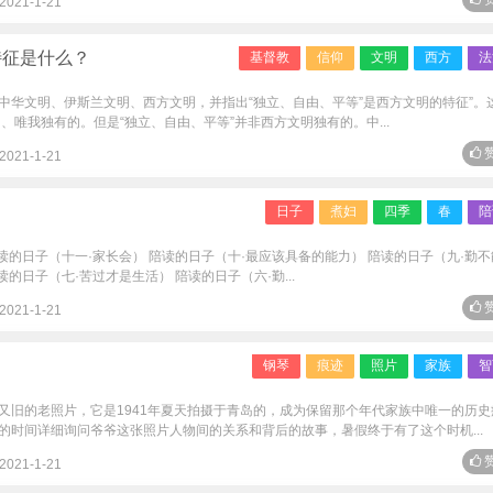
2021-1-21
特征是什么？
基督教
信仰
文明
西方
法
中华文明、伊斯兰文明、西方文明，并指出“独立、自由、平等”是西方文明的特征”。
、唯我独有的。但是“独立、自由、平等”并非西方文明独有的。中...
赞
2021-1-21
日子
煮妇
四季
春
陪
陪读的日子（十一·家长会） 陪读的日子（十·最应该具备的能力） 陪读的日子（九·勤
读的日子（七·苦过才是生活） 陪读的日子（六·勤...
赞
2021-1-21
钢琴
痕迹
照片
家族
智
又旧的老照片，它是1941年夏天拍摄于青岛的，成为保留那个年代家族中唯一的历史
的时间详细询问爷爷这张照片人物间的关系和背后的故事，暑假终于有了这个时机...
赞
2021-1-21