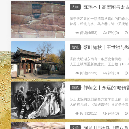
陈瑶本丨高宏图与太
人物
源于天乙泉的一泓清流从崂山的巨峰北
峡谷，经北九水、乌衣巷，途中又接纳
阅读(4653)
评论(0)
落叶知秋丨王世祯与
随笔
济南大明湖东南有一条历史老街巷——
人王士祯而重新修建的。王士祯（1634
阅读(2239)
评论(0)
祁萌之丨永远的“哈姆
随笔
莎士比亚的戏剧是西方文学史上的一座
大的有几部，《哈姆雷特》肯定是全票通
阅读(2011)
评论(0)
阿龙 | 旧物件（诗八
文学