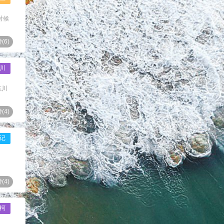
时候
(
6
)
川
忘川
(
4
)
记
(
4
)
柯