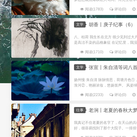
阅读(1783)
评论(0)
胡香丨庚子纪事（6）
文学
八、枯荷 我生长在北方 很少见到过大
是高洁不染的品格象征 在记忆里，我没
阅读(1710)
评论(0)
张宣丨朱自清等词八首（
文学
扬州慢·朱自清 脉脉情思，荷塘月色
淮河②，艳丽浓妆，悠扬笛声。 风姿绰
阅读(2233)
评论(0)
老涧丨老夏的春秋大
往事
我真记不住老夏的名字了，在天山的兵
好，很容易找到了那个大院子。一排排