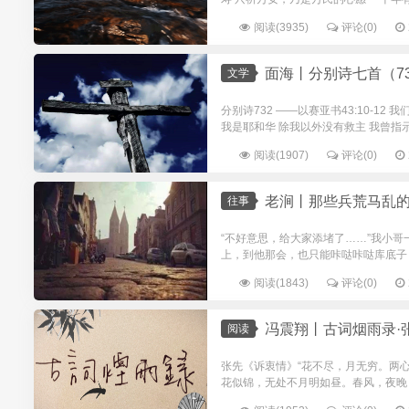
阅读(3935)
评论(0)
面海丨分别诗七首（732
文学
分别诗732 ——以赛亚书43:10-1
我是耶和华 除我以外没有救主 我曾指示，
阅读(1907)
评论(0)
老涧丨那些兵荒马乱
往事
“不好意思，给大家添堵了……”我小哥
上，到他那会，也只能咔哒咔哒库底子，
阅读(1843)
评论(0)
冯震翔丨古词烟雨录·张先《诉
阅读
张先《诉衷情》“花不尽，月无穷。两
花似锦，无处不月明如昼。春风，夜晚，