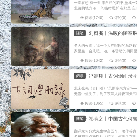
一直在想 有一天 用自己的藏书 垒成一
北路的地方 有一间临时居所 在那里 实现
阅读(1740)
评论(0)
刘树鹏丨温暖的陋室
随笔
冬天的夜晚，我一个人在喧闹的马路边
家里坐一会儿吧。 在一条昏暗的胡同里
阅读(1642)
评论(0)
冯震翔丨古词烟雨录·张先
阅读
北宋张先《青门引》“风雨晚来方定”
无聊中坐失了，到了夜深人静反而天气
阅读(1865)
评论(0)
祁萌之丨中国古代何
随笔
翻译家何兆武先生学富五车、著作等身
多思想观点难以让人苟同。何先生在学