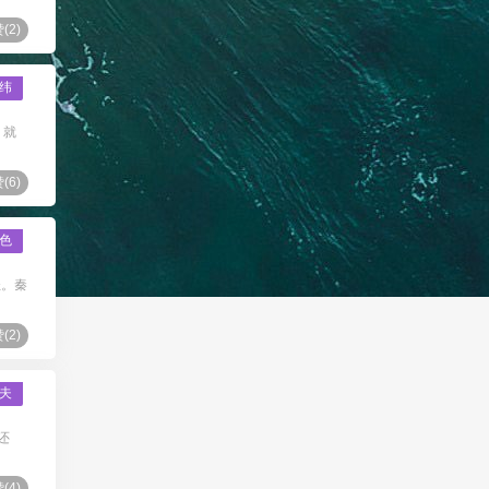
(
2
)
纬
 就
(
6
)
色
轻。秦
(
2
)
夫
还
(
4
)