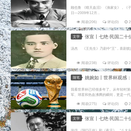
顾也鲁 《晴天血泪》《渔家女》，《子夜
日—2009年12月...
阅读(206)
评论(0)
2
张宣丨七绝·民国二十
文学
汤杰 《王先生》乃剧中“王”，喜剧犹如
阅读(238)
评论(0)
2
姚婉如丨世界杯观感
随笔
我看世界杯已经很多年了。从年轻时第
军、球星和热血沸腾的瞬间，更是一代又
阅读(275)
评论(0)
2
张宣丨七绝·民国二十
文学
张伐 《阿Q正传》和《夜店》，“八大头牌