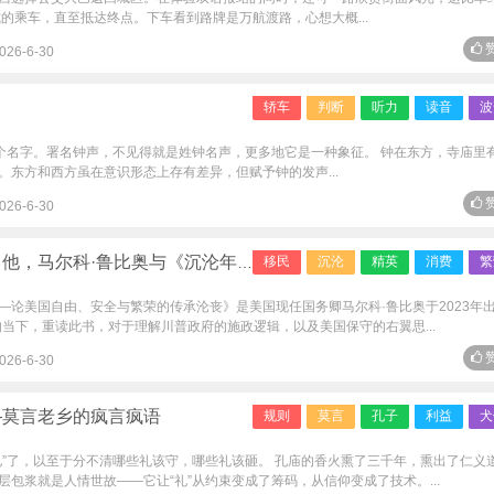
的乘车，直至抵达终点。下车看到路牌是万航渡路，心想大概...
赞
026-6-30
轿车
判断
听力
读音
波
这个名字。署名钟声，不见得就是姓钟名声，更多地它是一种象征。 钟在东方，寺庙里
东方和西方虽在意识形态上存有差异，但赋予钟的发声...
赞
026-6-30
，马尔科·鲁比奥与《沉沦年代》
移民
沉沦
精英
消费
繁
—论美国自由、安全与繁荣的传承沦丧》是美国现任国务卿马尔科·鲁比奥于2023年
的当下，重读此书，对于理解川普政府的施政逻辑，以及美国保守的右翼思...
赞
026-6-30
—莫言老乡的疯言疯语
规则
莫言
孔子
利益
犬
礼”了，以至于分不清哪些礼该守，哪些礼该砸。 孔庙的香火熏了三千年，熏出了仁义
包浆就是人情世故——它让“礼”从约束变成了筹码，从信仰变成了技术。...