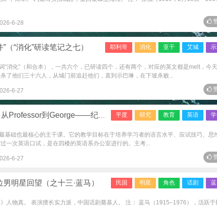
赞
026-6-28
”（“消化”研读笔记之七）
耶利哥
消化
亚干
艾城
示
“消化”（和合本），一共六个，已研读四个，还有两个，对应的英文都是melt，今
杀了他们三十六人，从城门前追赶他们，直到示巴琳，在下坡杀败...
赞
026-6-27
essor到George——纪念邱兆杰先生
平度
研究
教育
英语
学
最基础也最核心的主干课。它的教学目标在于培养学习者的语言水平、应试技巧、思
过一次英语口试，是在四楼的英语系办公室进行的。主考...
赞
026-6-27
位男明星回望（之十三·蓝马）
民国
明星
角色
话剧
蓝
人物真。 表演擅长实力派，中国话剧奠基人。 注： 蓝马（1915–1976），活跃于