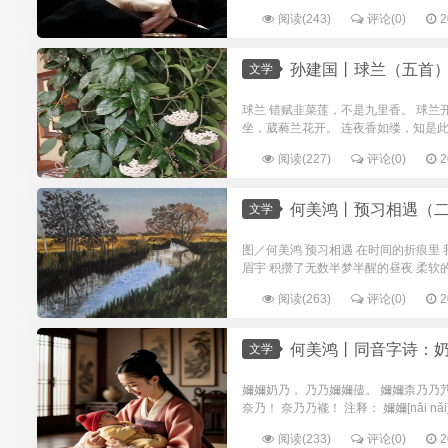
阅读(243)
评论(0)
2
孙建国丨球兰（五首
文学
球兰 错赋韭菜莲，不是九里香。 球兰
坐，葳蕤兰花开。 连夜香如缕，知是此间来。 
阅读(227)
评论(0)
2
何美鸿丨预习相遇（
文学
图／何美鸿 预习相遇 在时间的折痕里
眉宇 积攒了无数半梦半醒的昼夜 柔软的期
阅读(263)
评论(0)
2
何美鸿丨同音字诗：
文学
嬭嬭奶乃， 乃乃嬭嬭孻。 嬭嬭柰乃乃
奈乃！ 奈乃乃褦！ 注释： 嬭嬭[nǎi nǎi]：
阅读(233)
评论(0)
2