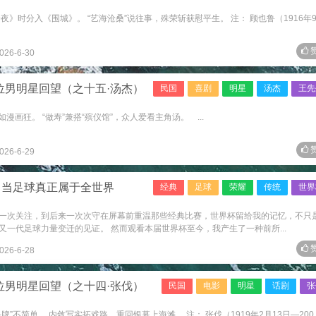
》时分入《围城》。 “艺海沧桑”说往事，殊荣斩获慰平生。 注： 顾也鲁（1916年9
赞
026-6-30
位男明星回望（之十五·汤杰）
民国
喜剧
明星
汤杰
王先
漫画狂。 “做寿”兼搭“殡仪馆”，众人爱看主角汤。 ...
赞
026-6-29
：当足球真正属于全世界
经典
足球
荣耀
传统
世界
一次关注，到后来一次次守在屏幕前重温那些经典比赛，世界杯留给我的记忆，不只
一代足球力量变迁的见证。 然而观看本届世界杯至今，我产生了一种前所...
赞
026-6-28
位男明星回望（之十四·张伐）
民国
电影
明星
话剧
张
”不简单。 内敛写实拓戏路，重回银幕上海滩。 注： 张伐（1919年2月13日—200..