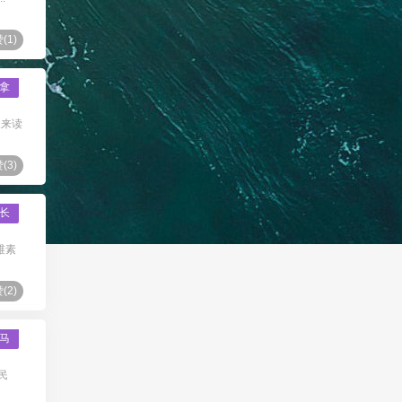
(
1
)
拿
天来读
(
3
)
长
维素
(
2
)
马
民