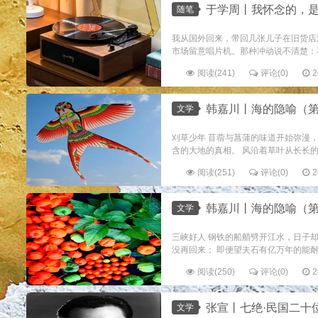
于学周丨我怀念的，
随笔
我从国外回来，带回几张儿子在旧货店
市场留意唱片机。那种冲动说不清楚：不
阅读(241)
评论(0)
2
韩嘉川丨海的隐喻（第
文学
刈草少年 苜蓿与菖蒲的味道开始弥漫
含的大地的真相。 风沿着草叶从长长的
阅读(251)
评论(0)
2
韩嘉川丨海的隐喻（第
文学
三峡好人 钢铁的船艏劈开江水，日子
没再回来； 即便望夫石有亿万年的能耐。
阅读(250)
评论(0)
2
张宣丨七绝·民国二十位
文学