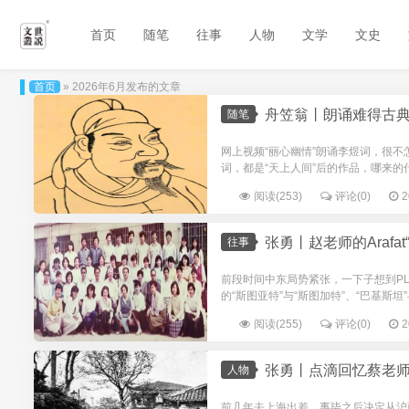
首页
随笔
往事
人物
文学
文史
首页
» 2026年6月发布的文章
舟笠翁丨朗诵难得古
随笔
网上视频“丽心幽情”朗诵李煜词，很
词，都是“天上人间”后的作品，哪来的什
阅读(253)
评论(0)
2
张勇丨赵老师的Arafat
往事
前段时间中东局势紧张，一下子想到P
的“斯图亚特”与“斯图加特”、“巴基斯坦
阅读(255)
评论(0)
2
张勇丨点滴回忆蔡老
人物
前几年去上海出差，事毕之后决定从沪