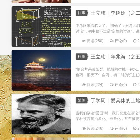
王立玮丨李继娟（之二）：放心不下，候在了
往事
中考眼瞅着临近了。 明确了：只考几
讨论”，初中仅不过是“定性的讨论”，
阅读(250)
评论(0)
2
王立玮丨年兆海（之五）：毕业照，力倡“全家
往事
“烟台苹果莱阳梨、肥城的蜜桃一包水
也巧，那天下午自习，初二时的班主任年
阅读(224)
评论(0)
2
于学周丨爱具体的土地，而非抽
随笔
当我们谈论“爱国”时，我们究竟在谈
某种被高度抽象化、神圣化，甚至被要求
阅读(246)
评论(0)
2