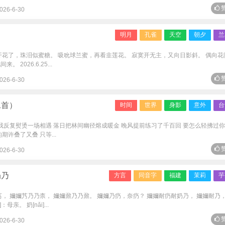
赞
026-6-30
）
明月
孔雀
天空
朝夕
兰
开花了，珠泪似蜜糖。 吸吮球兰蜜，再看韭莲花。 寂寞开无主，又向日影斜。 偶向花
2026.6.25...
赞
026-6-30
二首）
时间
世界
身影
意外
台
 我反复熨烫一场相遇 落日把林间幽径熔成暖金 晚风提前练习了千百回 要怎么轻拂过
许叠了又叠 只等...
赞
026-6-30
奶乃
方言
同音字
福建
茉莉
芋
艿， 嬭嬭艿乃乃柰， 嬭嬭鼐乃乃鼐。 嬭嬭乃疓，奈疓？ 嬭嬭耐疓耐奶乃， 嬭嬭耐乃
母亲。 奶[nǎi]...
赞
026-6-30