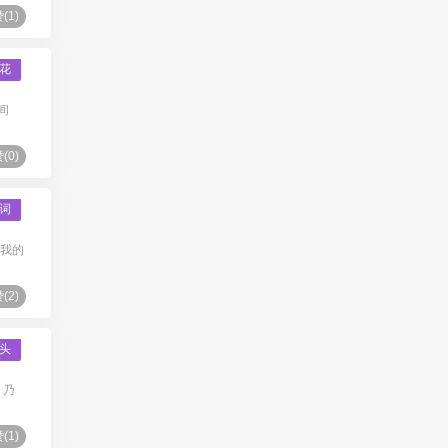
(
1
)
花
间
(
0
)
词
你我的
(
2
)
头
，乃
(
1
)