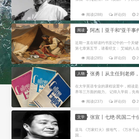
阅读(288)
评论(0)
2
阿杰丨亚干和“亚干事件
阅读
近期一直在研读约书亚记中的一个关键词
第七章第五节，请看经文： 艾城的人击
阅读(285)
评论(0)
2
张勇丨从主任到老师，从Prof
人物
在大学英语专业的课程设置中，精读是
养等三方面的能力。 记得入学前，先有
阅读(237)
评论(0)
2
张宣丨七绝·民国二十
文学
蓝马 《万家灯火》接地气，《万水千山》
国...