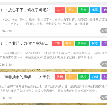
考场外（《师恩如山60年——青岛二中园丁追记》之二十四）
二中
常识
几何
师恩
代
何、代数、语文。理化、俄语、政治都不考；史地生自不待言。 听说高中物理开始“定
说白了，一点常识、皮毛而已，大都生活中常见的自然现象。初中物理既...
赞
026-6-30
福”（《师恩如山60年——青岛二中园丁追记》之二十三）
二中
风雨
全家福
师恩
大
……”辛老师那堂《山东经济地理》，接连好多天都在议论，不时笑声四起、乐得前仰
兆海来看望大家，教室里正说到“连桃核上那蚯蚓般的纹路，都清晰可见...
赞
026-6-30
象的旗帜——关于爱国与狭隘民族主义的随想
道德
恐惧
随想
旗帜
献
论什么？是脚下这片滋养生命的土地，是耳边熟悉的乡音，是那些具体而微的同胞笑脸
无条件服从的集体符号？ 纵观人类思想史，无数智者曾对后者发出过振聋...
赞
026-6-30