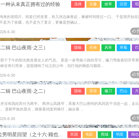
是一种从未真正拥有过的经验
选择
兴趣
效率
旧货
唱
淘来的老唱片。纸套已经发黄，有几张边缘卷起，像被时间咬过一口。 于是我开始在
是为了收藏，也不是为了复古，更像是想确认...
赞
026-6-30
二辑 巴山夜雨·之三）
隐喻
祈祷
风筝
草莓
巴
，那个下午的阳光散发着女人的气息。 那是一条弯曲小路的导引，镰刀弯曲着切开草
峡谷奔行而来，迎面撞响了站立的少年，拍打他的胸肌与额前...
赞
026-6-30
二辑 巴山夜雨·之二）
隐喻
茶馆
镰刀
巴山
月
却并没有因此而分为两半。 两岸山高路窄，系着大巴山密码的风同若干消息一起，走
 趸船甲板的晨光，拥塞着鸡笼和猪仔，融合着 ...
赞
026-6-30
男明星回望（之十六·顾也鲁）
民国
电影
围城
明星
顾也