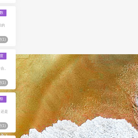
数
量的
(
1
)
度
后合。
(
1
)
祭
？还是
(
1
)