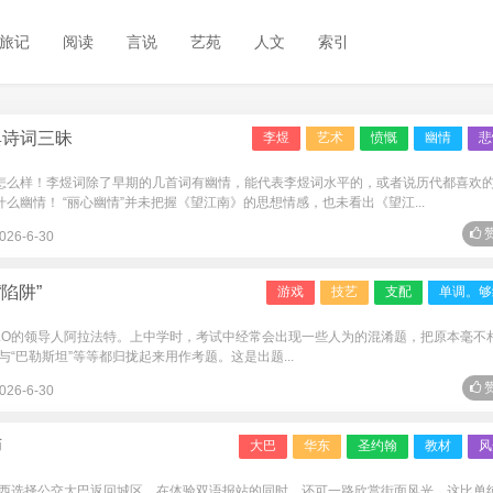
旅记
阅读
言说
艺苑
人文
索引
典诗词三昧
李煜
艺术
愤慨
幽情
悲
不怎么样！李煜词除了早期的几首词有幽情，能代表李煜词水平的，或者说历代都喜欢
么幽情！ “丽心幽情”并未把握《望江南》的思想情感，也未看出《望江...
赞
026-6-30
“陷阱”
游戏
技艺
支配
单调。够
LO的领导人阿拉法特。上中学时，考试中经常会出现一些人为的混淆题，把原本毫不
”与“巴勒斯坦”等等都归拢起来用作考题。这是出题...
赞
026-6-30
师
大巴
华东
圣约翰
教材
风
西选择公交大巴返回城区。在体验双语报站的同时，还可一路欣赏街面风光，这比单