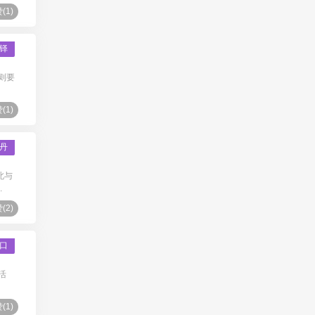
(
1
)
铎
则要
(
1
)
丹
北与
.
(
2
)
口
活
(
1
)