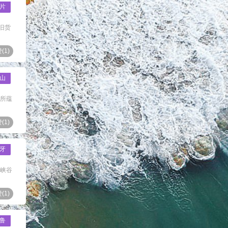
片
旧货
(
1
)
山
莽所蕴
(
1
)
牙
出峡谷
(
1
)
鲁