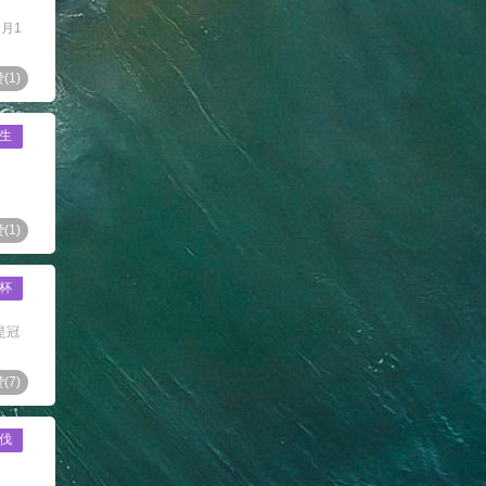
月1
(
1
)
生
(
1
)
杯
是冠
(
7
)
伐
.