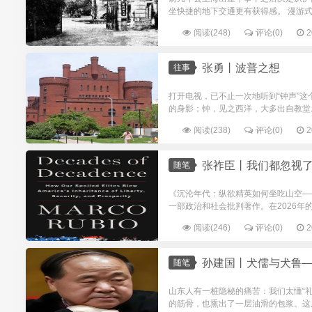
坐快捷的地下交通更有获得感。 漫游式
阅读(248)
评论(0)
2
张勇丨波普之想
往事
打开电视，已不止一次地听到“钟声”
的身影；钟，见之西洋，大多出自教堂。
阅读(238)
评论(0)
2
张祚臣丨我们都忽视了他
随笔
《沉沦年代：纵欲精英如何坐吃山空—
一部政治和社会批判著作。在2026年
阅读(246)
评论(0)
2
孙建国丨犬儒与犬鲁
随笔
山东人有一桩隐秘的痛苦：我们太懂“
的筋骨，也熏出了一层油滑的包浆。这层