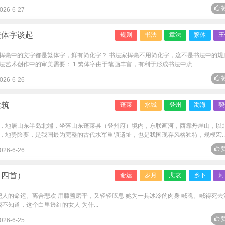
赞
026-6-27
繁体字谈起
规则
书法
章法
繁体
王
挥毫中的文字都是繁体字，鲜有简化字？ 书法家挥毫不用简化字，这不是书法中的规
艺术创作中的审美需要： 1.繁体字由于笔画丰富，有利于形成书法中疏...
赞
026-6-26
建筑
蓬莱
水城
登州
渤海
契
，地居山东半岛北端，坐落山东蓬莱县（登州府）境内，东联画河，西靠丹崖山，以
，地势险要，是我国最为完整的古代水军重镇遗址，也是我国现存风格独特，规模宏..
赞
026-6-26
（四首）
命运
岁月
悲哀
乡下
河
把人的命运。离合悲欢 用膝盖磨平，又轻轻叹息 她为一具冰冷的肉身 喊魂。喊得死去
不知道，这个白里透红的女人 为什...
赞
026-6-25