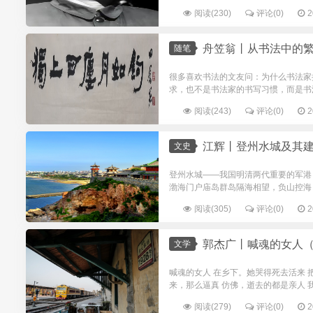
阅读(230)
评论(0)
2
舟笠翁丨从书法中的
随笔
很多喜欢书法的文友问：为什么书法家
求，也不是书法家的书写习惯，而是书法
阅读(243)
评论(0)
2
江辉丨登州水城及其
文史
登州水城——我国明清两代重要的军港
渤海门户庙岛群岛隔海相望，负山控海
阅读(305)
评论(0)
2
郭杰广丨喊魂的女人
文学
喊魂的女人 在乡下。她哭得死去活来 
来，那么逼真 仿佛，逝去的都是亲人 我
阅读(279)
评论(0)
2