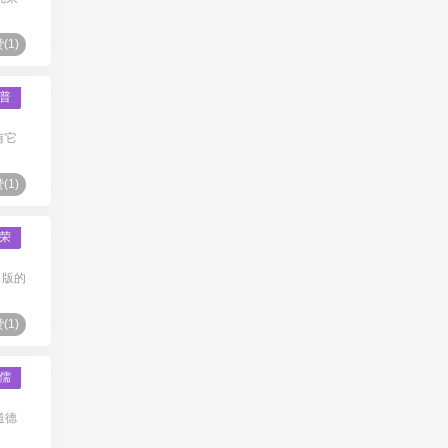
(
1
)
普
有它
(
1
)
荣
出版的
(
1
)
儒
道德