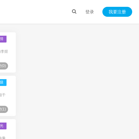
登录
我要注册
情
的李煜
(
0
)
级
相干
(
1
)
光
纯乘